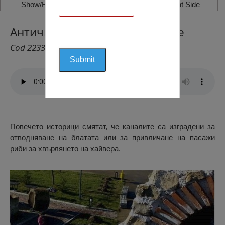
Show/Hide Left Side
Show/Hide Right Side
Антични Канали Гърла, Белене
Cod 2233
Повечето историци смятат, че каналите са изградени за
отводняване на блатата или за привличане на пасажи
риби за хвърлянето на хайвера.