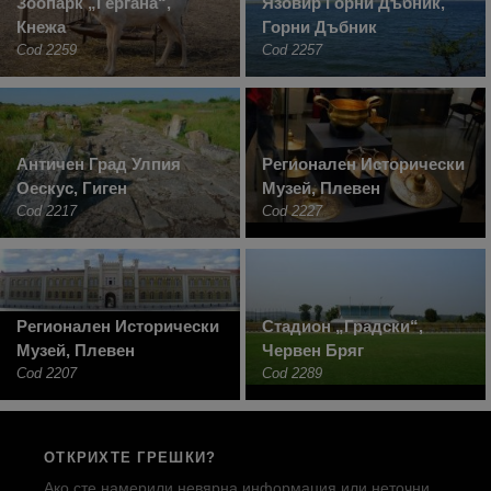
Зоопарк „Гергана“,
Язовир Горни Дъбник,
Кнежа
Горни Дъбник
Cod 2259
Cod 2257
Античен Град Улпия
Регионален Исторически
Оескус, Гиген
Музей, Плевен
Cod 2217
Cod 2227
Регионален Исторически
Стадион „Градски“,
Музей, Плевен
Червен Бряг
Cod 2207
Cod 2289
ОТКРИХТЕ ГРЕШКИ?
Ако сте намерили невярна информация или неточни