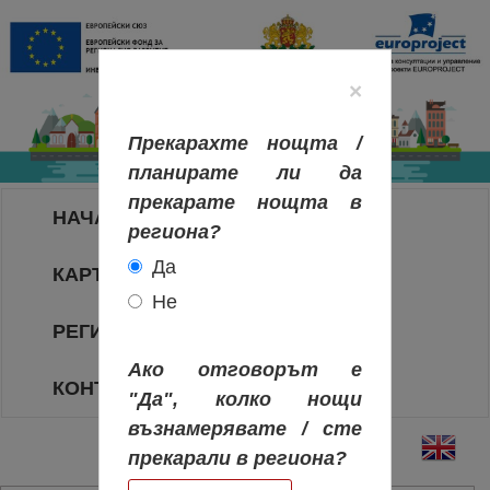
×
Прекарахте нощта /
планирате ли да
прекарате нощта в
НАЧАЛО
региона?
Да
КАРТА НА РЕГИОНИТЕ
Не
РЕГИОНИ
Ако отговорът е
КОНТАКТИ
"Да", колко нощи
възнамерявате / сте
прекарали в региона?