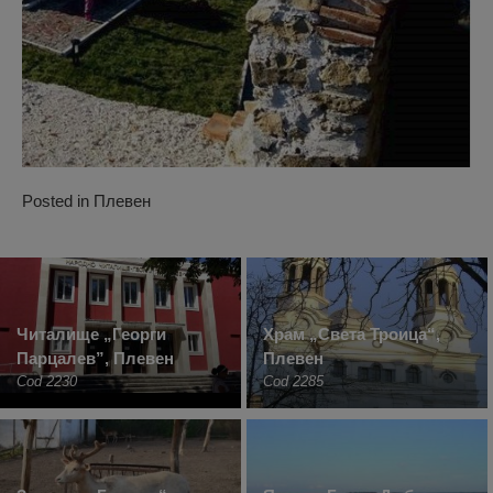
Posted in
Плевен
Читалище „Георги
Храм „Света Троица“,
Парцалев”, Плевен
Плевен
Cod 2230
Cod 2285