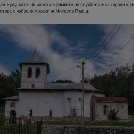
ра Русу, като ще работи в рамките на службата на старшите с
анастира е избрана монахиня Михаела Пъюш.