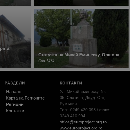
рата,
Статуята на Михай Еминеску, Оршова
Cod 1474
РАЗДЕЛИ
КОНТАКТИ
Начало
Ул. Михай Еминеску, Nr.
35, Слатина, Джуд. Олт,
Карта на Регионите
Румъния
Региони
Тел:. 0249.420.098 / факс:
Контакти
0249.410.994
office@europroject.org.ro
www.europroject.org.ro