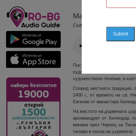
Манастира „Бая де
Cod 1499
Построена между XVII и XVIII
художествения период в р
художествено течение, в коет
Според местната традиция, 
1400 г., от времето на св. 
Евгение от манастира Хиленда
На мястото на дървената църк
архимандрит от Хилендар, по
минава през Чернец за Тисма
талера в полза на църквата).