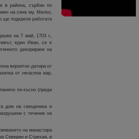
е в района, сърбин по
омен на сина му, Милко,
то ще подкрепи работата
ршва на 7 май, 1703 г.,
никът, един Иван, се е
ртинното декориране на
тена вероятно датира от
зилка от негасена вар,
кланяло по-късно (преди
та дом на свещеника и
разрушени с течение на
новяването на манастира
на Северин и Стрехая, и