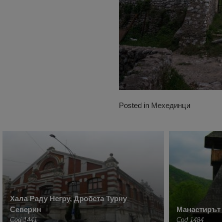
Posted in
Мехединци
Хала Раду Негру, Дробета Турну
Северин
Манастирът 
Cod 1441
Cod 1484