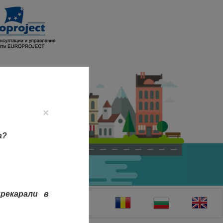
×
а?
рекарали в
ТАКТИ