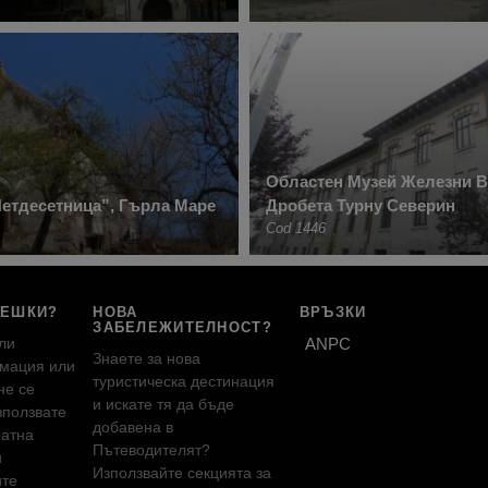
Областен Музей Железни В
етдесетница”, Гърла Маре
Дробета Турну Северин
Cod 1446
РЕШКИ?
НОВА
ВРЪЗКИ
ЗАБЕЛЕЖИТЕЛНОСТ?
ли
ANPC
Знаете за нова
мация или
туристическа дестинация
не се
и искате тя да бъде
зползвате
добавена в
ратна
Пътеводителят?
и
Използвайте секцията за
ите