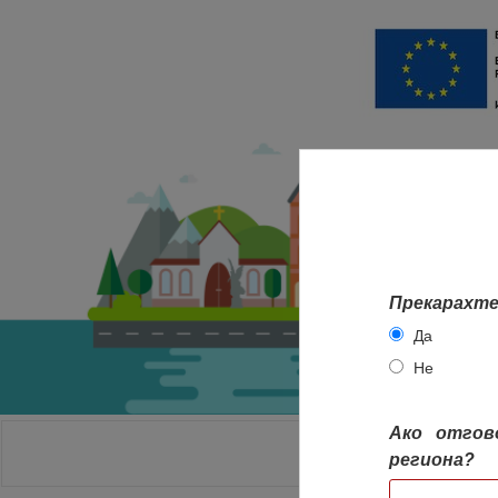
Прекарахте
Да
Не
Ако отгов
НАЧАЛО
региона?