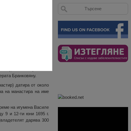
ните черти на културно-
1654), вписваща се в
 ерата Бранковяну.
астир) датира от около
ена на манастира на име
време на игумена Василе
 9 и 12-ти юни 1695 г.
(владетелят дарява 300