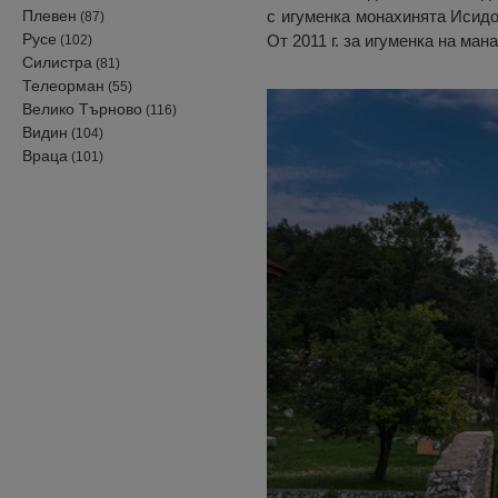
Плевен
с игуменка монахинята Исидо
(87)
Русе
От 2011 г. за игуменка на м
(102)
Силистра
(81)
Телеорман
(55)
Велико Търново
(116)
Видин
(104)
Враца
(101)