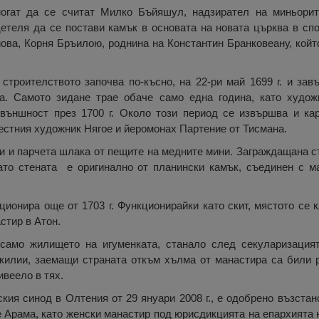
могат да се считат Милко Бъйяшул, надзирател на миньорит
детеля да се постави камък в основата на новата църква в сп
йова, Корня Бръилою, роднина на Константин Бранковеану, кой
строителството започва по-късно, на 22-ри май 1699 г. и завъ
а. Самото зидане трае обаче само една година, като худож
външност през 1700 г. Около този период се извършва и ка
вестния художник Нягое и йеромонах Партение от Тисмана.
ли и парчета шлака от пещите на медните мини. Заграждащана с
ато стената е оригинално от планински камък, съединен с ма
ионира още от 1703 г. Функционирайки като скит, мястото се 
стир в Атон.
 само жилището на игуменката, станало след секуларизация
 килии, заемащи страната откъм хълма от манастира са били 
ивеело в тях.
кия синод в Олтения от 29 януари 2008 г., е одобрено възста
е Арама, като женски манастир под юрисдикцията на епархията 