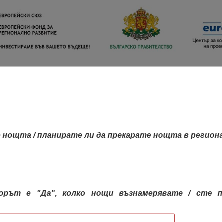
 нощта / планирате ли да прекарате нощта в регион
орът е "Да", колко нощи възнамерявате / сте п
КАРТА НА РЕГИОНИТЕ
РЕГИОНИ
КОН