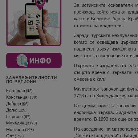
За истинските основатели 
произход, който иска от вла
както и Великият бан на Кра
от името на владетеля.
Заради турските нахлувания 
когато се освещава църкват
подписал върху измазаната 
мястото за поклонение от из
Църквата е изградена от тух
същото време с църквата, к
ЗАБЕЛЕЖИТЕЛНОСТИ
смесена с кал.
ПО РЕГИОНИ
Манастирът започва да функц
Кълъраш
(48)
1718 г.) на Хилендарския мана
Констанца
(170)
Добрич
(96)
От целия скит са запазени
Долж
(129)
енорийска църква. Зиданите
Гюргево
(67)
времето. В 1890 все още се ж
Мехединци
(98)
На заседание на митрополитс
Монтана
(108)
„Светите владетели” в Бая д
Олт
(153)