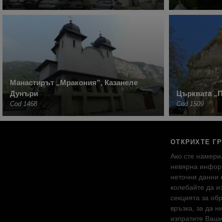
Манастирът „Мракония”, Казанеле
Дунъри
Църквата „П
Cod 1468
Cod 1509
ОТКРИХТЕ Г
Ако сте намери
невярна инфор
неточни данни 
колебайте да и
секцията за об
връзка, за да н
изпратите Ваш