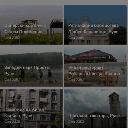
Винарски комплекс
Регионална библиотека
Седем Поколения
Любен Каравелов, Русе
Cod 2392
Cod 2360
Западен парк Приста,
Рибен ресторант
Русе
Рибарска среща, Ряхово
Cod 2391
Cod 2361
Паметник на Ангел
Кънчев, Русе
Централна жп гара, Русе
Cod 2339
Cod 2303