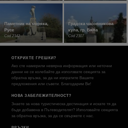
Паметник на моряка,
Градска часовникова
Русе
кула, гр. Бяла
Cod 2342
Cod 2307
ОТКРИХТЕ ГРЕШКИ?
Ако сте намерили невярна информация или неточни
данни не се колебайте да използвате секцията за
обратна връзка, за да ни изпратите Вашите
предложения или съвети. Благодарим Ви!
НОВА ЗАБЕЛЕЖИТЕЛНОСТ?
Знаете за нова туристическа дестинация и искате тя да
бъде добавена в Пътеводителят? Използвайте секцията
за обратна връзка, за да се свържете с нас.
ВРЪЗКИ