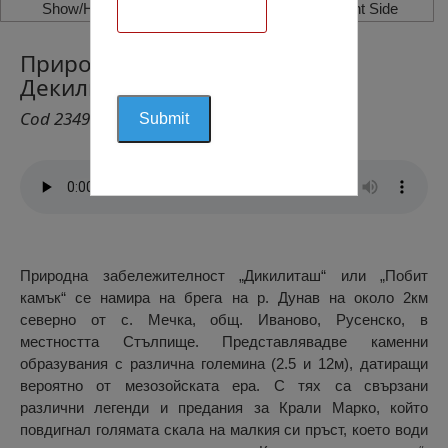
Show/Hide Left Side
Show/Hide Right Side
Природна забележителност
Декилиташ
Cod 2349
Природна забележителност „Дикилиташ“ или „Побит
камък“ се намира на брега на р. Дунав на около 2км
северно от с. Мечка, общ. Иваново, Русенско, в
местността Стълпище. Представлявадве каменни
образувания с различна големина (2.5 и 12м), датиращи
вероятно от мезозойската ера. С тях са свързани
различни легенди и предания за Крали Марко, който
повдигнал голямата скала на малкия си пръст, което води