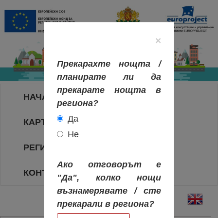
×
Прекарахте нощта /
планирате ли да
прекарате нощта в
НАЧАЛО
региона?
Да
КАРТА НА РЕГИОНИТЕ
Не
РЕГИОНИ
Ако отговорът е
КОНТАКТИ
"Да", колко нощи
възнамерявате / сте
прекарали в региона?