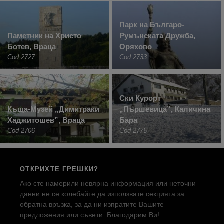
Парк на Българо-
Паметник на Христо
Румънската Дружба,
Ботев, Враца
Оряхово
Cod 2727
Cod 2733
Ски Курорт
Къща-Музей „Димитраки
„Пършевица”, Каличина
Хаджитошев”, Враца
Бара
Cod 2706
Cod 2775
ОТКРИХТЕ ГРЕШКИ?
Ако сте намерили невярна информация или неточни
данни не се колебайте да използвате секцията за
обратна връзка, за да ни изпратите Вашите
предложения или съвети. Благодарим Ви!