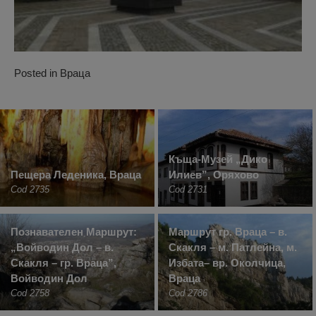
Posted in
Враца
Къща-Музей „Дико
Пещера Леденика, Враца
Илиев”, Оряхово
Cod 2735
Cod 2731
Познавателен Маршрут:
Маршрут гр. Враца – в.
„Войводин Дол – в.
Скакля – м. Патлейна, м.
Скакля – гр. Враца”,
Избата– вр. Околчица,
Войводин Дол
Враца
Cod 2758
Cod 2786