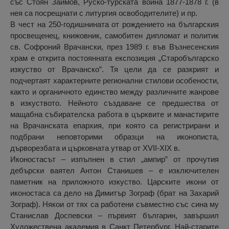
със Стоян Заимов, Руско-турската война 1877-1878 г. (в
нея са посрещнати с литургия освободителите) и пр.
В чест на 250-годишнината от рождението на българския
просвещенец, книжовник, самобитен дипломат и политик
св. Софроний Врачански, през 1989 г. във Възнесенския
храм е открита постоянната експозиция „Старобългарско
изкуство от Врачанско”. Тя цели да се разкрият и
подчертаят характерните регионални стилови особености,
както и органичното единство между различните жанрове
в изкуството. Нейното създаване се предшества от
мащабна събирателска работа в църквите и манастирите
на Врачанската епархия, при която са регистрирани и
подбрани неповторими образци на иконописта,
дърворезбата и църковната утвар от XVII-XІХ в.
Иконостасът – изпълнен в стил „ампир” от прочутия
дебърски ваятел Антон Станишев – е изключителен
паметник на приложното изкуство. Царските икони от
иконостаса са дело на Димитър Зограф (брат на Захарий
Зограф). Някои от тях са работени съвместно със сина му
Станислав Доспевски – първият българин, завършил
Художествена академия в Санкт Петербург. Най-старите