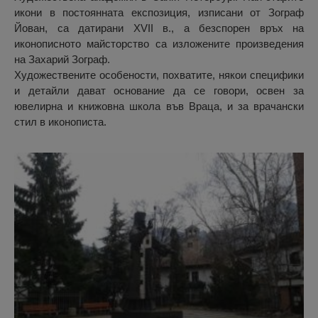
икони в постоянната експозиция, изписани от Зограф
Йован, са датирани ХVІІ в., а безспорен връх на
иконописното майсторство са изложените произведения
на Захарий Зограф.
Художествените особености, похватите, някои специфики
и детайли дават основание да се говори, освен за
ювелирна и книжовна школа във Враца, и за врачански
стил в иконописта.