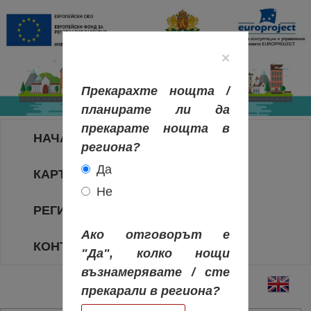
×
Прекарахте нощта /
планирате ли да
прекарате нощта в
НАЧАЛО
региона?
Да
КАРТА НА РЕГИОНИТЕ
Не
РЕГИОНИ
Ако отговорът е
КОНТАКТИ
"Да", колко нощи
възнамерявате / сте
прекарали в региона?