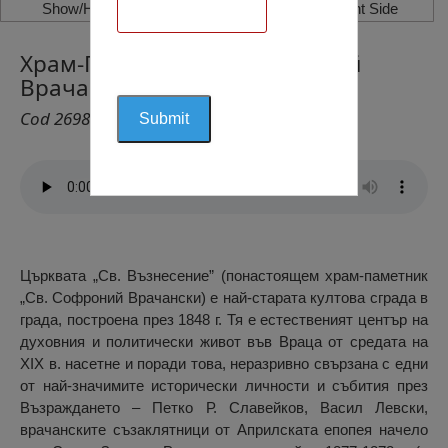
Show/Hide Left Side
Show/Hide Right Side
Храм-Паметник “Св. Софроний
Врачански”, Враца
Cod 2698
Църквата „Св. Възнесение” (понастоящем храм-паметник
„Св. Софроний Врачански) е най-старата култова сграда в
града, построена през 1848 г. Тя е естественият център на
духовния и политически живот във Враца от средата на
ХІХ в. насетне и поради това, неразривно свързана с едни
от най-значимите исторически личности и събития през
Възраждането – Петко Р. Славейков, Васил Левски,
врачанските съзаклятници от Априлската епопея начело