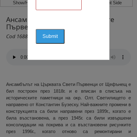
Show/Hide Left Side
Show/Hide Right Side
Ансамбъл на Църквата Светите
Първенци, Щефънещ
Cod 1688
Ансамбълът на Църквата Свети Първенци от Щефънещ е
бил построен през 1818г. и е вписан в списъка на
историческите паметници на окр. Олт. Светилището е
направено от Константин Бузеску. Най-важните промени в
конструкцията са били направени през 1899г., когато е
била възстановена, а през 1945г. са били извършени
консолидации на покрива и са възстановени рисунките
през 1996г., когато отново са ремонтирани и