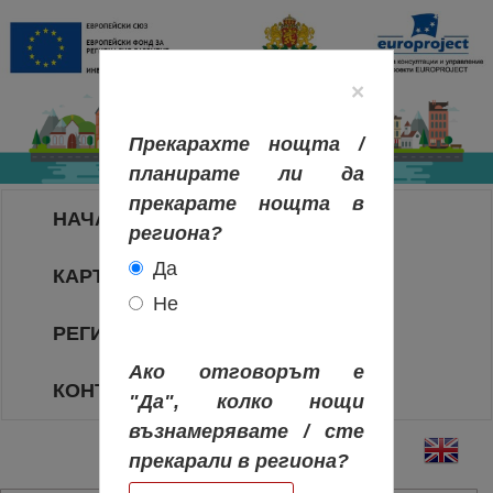
×
Прекарахте нощта /
планирате ли да
прекарате нощта в
НАЧАЛО
региона?
Да
КАРТА НА РЕГИОНИТЕ
Не
РЕГИОНИ
Ако отговорът е
КОНТАКТИ
"Да", колко нощи
възнамерявате / сте
прекарали в региона?