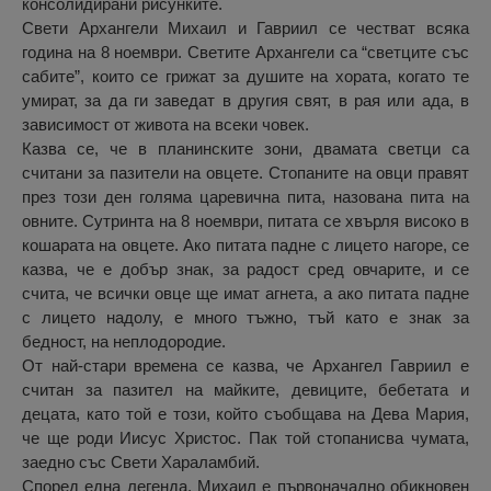
консолидирани рисунките.
Свети Архангели Михаил и Гавриил се честват всяка
година на 8 ноември. Светите Архангели са “светците със
сабите”, които се грижат за душите на хората, когато те
умират, за да ги заведат в другия свят, в рая или ада, в
зависимост от живота на всеки човек.
Казва се, че в планинските зони, двамата светци са
считани за пазители на овцете. Стопаните на овци правят
през този ден голяма царевична пита, назована пита на
овните. Сутринта на 8 ноември, питата се хвърля високо в
кошарата на овцете. Ако питата падне с лицето нагоре, се
казва, че е добър знак, за радост сред овчарите, и се
счита, че всички овце ще имат агнета, а ако питата падне
с лицето надолу, е много тъжно, тъй като е знак за
бедност, на неплодородие.
От най-стари времена се казва, че Архангел Гавриил е
считан за пазител на майките, девиците, бебетата и
децата, като той е този, който съобщава на Дева Мария,
че ще роди Иисус Христос. Пак той стопанисва чумата,
заедно със Свети Хараламбий.
Според една легенда, Михаил е първоначално обикновен