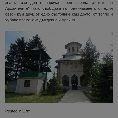
знаят, този ден е наричан сред народа „лятото на
Архангелите“, като съобщава за преминаването от един
сезон към друг, от едно състояние към друго, от топло и
хубаво време към дъждовно и мрачно.
Posted in
Олт