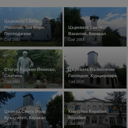
Църквата Свети
Николай, Тиа Маре,
Църквата Свети
Потлоджени
Василий, Каракал
Cod 1691
Cod 1583
Статуя Еуджен Йонеско,
Църквата Възнесение
Слатина
Господне, Курцишоара
Cod 1682
Cod 1615
Църква Свети Йоан
Кметство Корабия,
Кръстител, Каракал
Корабия
Cod 1582
Cod 1608