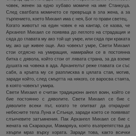
човек, женен за едно хубаво момиче на име Станкуца.
След сватбата момичето се превръща в зла жена, а за
търпението, което Михаил има с нея, Бог го прави светец.
Когато животът на един човек е на кантар, се казва, че
Архангел Михаил се появява до леглото на страдащия и
сяда до главата му ако той ще умре, или сяда при краката
му, ако ще живее още. Ако човекът умре, Свети Михаил
стои отдясно на умиращия, намирайки се в постоянна
битка с дявола, който стои от лявата страна, за да вземе
душата на човека в ада. Архангелът реже главата си със
сабя, а кръвта му се разплисква в цялата стая, мотив,
заради който, след смъртта на някого, се варосва стаята,
в която човекът умира.
Свети Михаил е считан традиционн ангел воин, който се
бие постоянно с дяволите. Свети Михаил се бие с
дяволите всеки път, когато те опитват да откраднат
небесните тела Луна и Слънце, заради което се появяват
слънчевите затъмнения. Пак Архангел Михаил се бие с
жената на Скараоцки, Мамаряуа, която възпрепятства да
хвърли мраз върху хората. Заради това, както всички