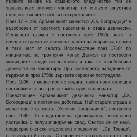
първите векове на османското владичество той се
запазва като заможен манастир, но по-късно запустява
след постоянните набези на кърджалиите.
През 17 – 18в. Арбанашкият манастир „Св. Богородица“ е
възобновен от местното население и става девически.
Сегашната църква е построена през 1680г., като, в
началото храмът изпълнявал ролята на енорийска църква
в тази част от селото. Впоследствие през 1716г. по
инициатива на троянския монах Даниел са построени
жилищните сгради около храма и така се възобновява
дейността на манастира. При последното нападение от
кърджалии през 1798г. църквата сериозно пострадала.
През 1836г. в манастира се издигат някои нови жилищни
постройки и се построява камбанария над пората.
Понастоящем Арбанашкият девически манастир „Св.
Богородица“ е постоянно действащ. Най-старата сграда в
манастира е църквата „Успение Богородично“, построена
през 1680г. Тя представлява еднокорабна, безкуполна
постройка с полуцилиндричен свод. Състои се от наос,
предверие (женско отделение) и параклис – „Св. Троица“,
в северната й страна. Стенописите в църквата са от два