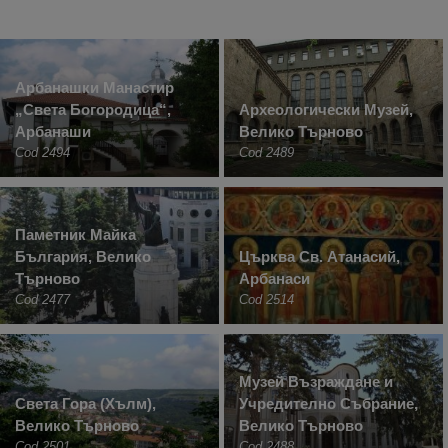
Арбанашки Манастир
„Света Богородица“,
Археологически Музей,
Арбанаши
Велико Търново
Cod 2494
Cod 2489
Паметник Майка
България, Велико
Църква Св. Атанасий,
Търново
Арбанаси
Cod 2477
Cod 2514
Музей Възраждане и
Света Гора (Хълм),
Учредително Събрание,
Велико Търново
Велико Търново
Cod 2501
Cod 2488