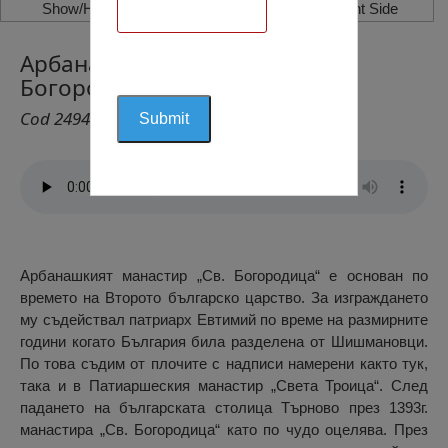
Show/Hide Left Side
Show/Hide Right Side
Арбанашки Манастир „Света
Богородица“, Арбанаши
Cod 2494
Арбанашкият манастир „Св. Богородица“ е основан по
времето на Второто българско царство. За изграждането
му съдействал патриарх Евтимий по време на размирните
години когато България била разделена от Шишмановци.
По това съдим от плочите с надписи намерени както тук,
така и в Патиаршеския манастир „Света Троица“. След
падането на българската столица Търново през 1393г.
манастира „Св. Богородица“ като по чудо оцелява. През