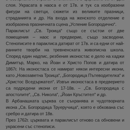
слоя. Украсата в наоса е от 17в. и тук са изобразени
фигури на светци, сюжети из великите празници,
страданията и др. На входа на женското отделение е
изобразена празничната сцена „Успение Богородично“.
Параклисът „Св. Троица“ също се състои от две
помещения – наос и предверие, също засводени.
Стенописите в параклиса датират от 17в. и са едни от най-
ранните творби на тревненската живописна школа.
Според един надпис, резбения иконостас е дело на хаджи
Димитър, Марко, на Йоан и Христо Попов и датира от
1867г. На иконостаса се намират някои интересни икони,
като „Новозаветна Троица“, „Богородица Пътеводителка“ и
„Христос Вседържател“. Извън иконостаса в предверието
са подредени икони от 17-18в. – „Св. Богородица с
апостолите“, „Св. Никола“, „Йоан Кръстител“ и др.
В Арбанашката църква се съхранява и чудотворната
икона „Св. Богородица Труеручица“, която е обкована със
сребро и датира от 18в.
През 1762г. църквата и параклисът отново са обновени и
украсени със стенописи.