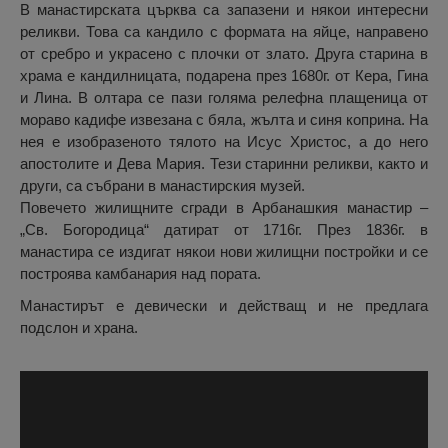
В манастирската църква са запазени и някои интересни
реликви. Това са кандило с формата на яйце, направено
от сребро и украсено с плочки от злато. Друга старина в
храма е кандилницата, подарена през 1680г. от Кера, Гина
и Лина. В олтара се пази голяма релефна плащеница от
мораво кадифе извезана с бяла, жълта и синя коприна. На
нея е изобразеното тялото на Исус Христос, а до него
апостолите и Дева Мария. Тези старинни реликви, както и
други, са събрани в манастирския музей.
Повечето жилищните сгради в Арбанашкия манастир –
„Св. Богородица“ датират от 1716г. През 1836г. в
манастира се издигат някои нови жилищни постройки и се
построява камбанария над пората.
Манастирът е девически и действащ и не предлага
подслон и храна.