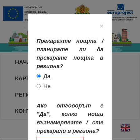
×
Прекарахте нощта /
планирате ли да
прекарате нощта в
НАЧАЛО
региона?
Да
КАРТА НА РЕГИОНИТЕ
Не
РЕГИОНИ
Ако отговорът е
КОНТАКТИ
"Да", колко нощи
възнамерявате / сте
прекарали в региона?