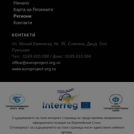
Начало
Карта на Регионите
Региони
Контакти
КОНТАКТИ
Ул. Михай Еминеску, Nr. 35, Слатина, Джуд. Олт,
Румъния
Тел:. 0249.420.098 / факс: 0249.410.994
office@europroject.org.ro
www.europroject.org.ro
Съдържанието на тази интернет страница не представлява непременно
официалната позиция на Европейския Съюз.
Отговорност за съдържанието на тази страница носят единствено нейните
автори.