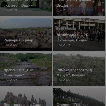
Крепостна Система
„Танци край Дунава“,
„Калето”, Видин
Видин
Cod 2628
Cod 2624
Димитровден – 26
Рациария, Арчар
Октомври, Видин
Cod 2606
Cod 2620
Древен Път „Виа
Римска Крепост “Ад
Милитарис“
Марум”, Кошава
Cod 2690
Cod 2605
Белоградчишки Скали,
Стадион „Градски“,