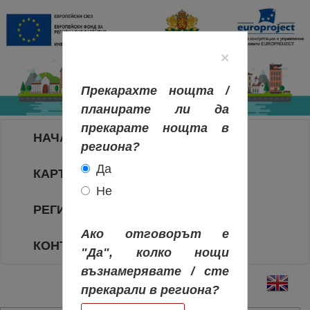
×
Прекарахте нощта /
планирате ли да
прекарате нощта в
НАЧАЛО
региона?
Да
КАРТА НА РЕГИОНИТЕ
Не
РЕГИОНИ
Ако отговорът е
КОНТАКТИ
"Да", колко нощи
възнамерявате / сте
прекарали в региона?