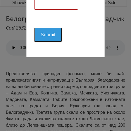
Show/Hide Left Side
Show/Hide Right Side
Белоградчишки Скали, Белоградчик
Cod 2632
Представляват природен феномен, може би най-
привлекателният и интригуващ в България, благодарение
на на необичайните странни форми, подредени в три групи
– Адам и Ева, Конника, Замъка, Мечката, Ученичката,
Мадоната, Камилата, Гъбите (разположени в източната
част на града) и Борич, Еркюприя (на запад от
Белоградчик). Третата група скали се простира на около
4км от града и включва скалите около Латинското кале,
близо до Лепенишката пешера. Скалите са от над 200