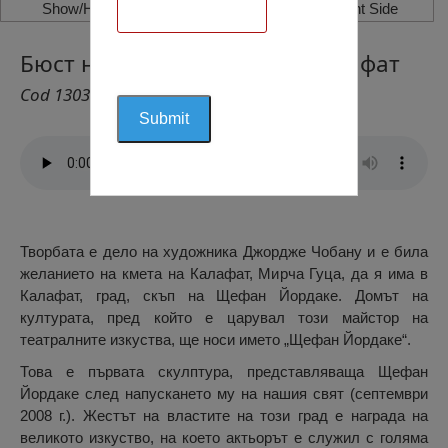
Show/Hide Left Side
Show/Hide Right Side
Бюст на Щефан Йордаке, Калафат
Cod 1303
Творбата е дело на художника Джордже Чобану и е била
желанието на кмета на Калафат, Мирча Гуца, да я има в
Калафат, град, скъп на Щефан Йордаке. Домът на
културата, пред който е царувал този майстор на
театралните изкуства, ще носи името „Щефан Йордаке“.
Това е първата скулптура, представляваща Щефан
Йордаке след напускането му на нашия свят (септември
2008 г.). Жестът на властите на този град е награда на
великото изкуство, на което актьорът е служил с голяма