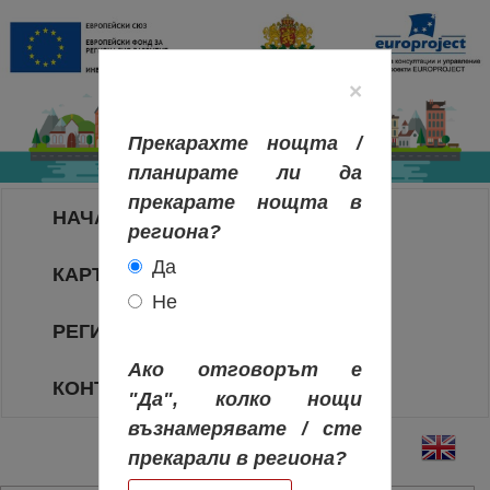
×
Прекарахте нощта /
планирате ли да
прекарате нощта в
НАЧАЛО
региона?
Да
КАРТА НА РЕГИОНИТЕ
Не
РЕГИОНИ
Ако отговорът е
КОНТАКТИ
"Да", колко нощи
възнамерявате / сте
прекарали в региона?