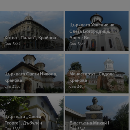
Църквата Успение на
Света Богородица,
Хотел „Палас”, Крайова
Апеле Ви
Cod 1334
Cod 1287
Църквата Свети Никола,
Манастирът „Садова”,
Крайова
Крайова
Cod 1358
Cod 1407
Църквата „Свети
Георге”, Дъбулен
Бюстът на Михай I
Cod 1388
Cod 1348