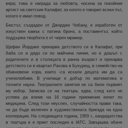
вяра; това е награда за любовта, носена за покойния
артист на светския Калафат, за когото е говорил всеки път,
когато е имал повод.
Бюстът, създаден от Джордже Чобану, е изработен от
изкуствен камък с патина бронз, а постаментът, който
поддържа творбата е от черен мрамор.
Щефан Йордаке прекарва детството си в Калафат, при
баба си и дядо си по майчина линия, но е дошъл с
родителите и в столицата в ранна възраст и прекарва
детството си в квартал Рахова в Букурещ, в семейство на
обикновени хора, които -са искали децата им да са
ученолюбиви. В училище е добър по математика и
точните науки. Театралните занятия не са били първият
му избор. Записва се на театъра, едва, след като не
успява да вземе на 16 години приемения изпит по
медицина. След този неуспех, случайността прави така,
че да бъде включен в художествената бригада на една
кооперация. На следващата година, 1959 г., кандидатства
в театъра и е приет последен в IATC. Завършва обаче