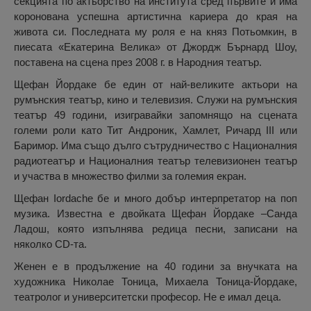
секцията по актьорство на института сред първите и има
коронована успешна артистична кариера до края на
живота си. Последната му роля е на княз Потьомкин, в
пиесата «Екатерина Велика» от Джордж Бърнард Шоу,
поставена на сцена през 2008 г. в Народния театър.
Щефан Йордаке бе един от най-великите актьори на
румънския театър, кино и телевизия. Служи на румънския
театър 49 години, изигравайки запомнящо на сцената
големи роли като Тит Андроник, Хамлет, Ричард III или
Баримор. Има също дълго сътрудничество с Националния
радиотеатър и Националния театър телевизионен театър
и участва в множество филми за големия екран.
Щефан Iordache бе и много добър интерпретатор на поп
музика. Известна е двойката Щефан Йордаке –Санда
Ладош, която изпълнява редица песни, записани на
няколко CD-та.
Женен е в продължение на 40 години за внучката на
художника Николае Тоница, Михаела Тоница-Йордаке,
театролог и университетски професор. Не е имал деца.