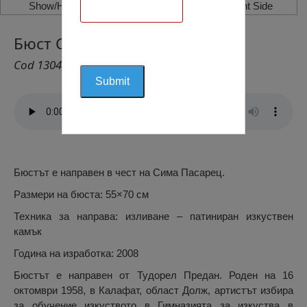
Show/Hide Left Side
Show/Hide Right Side
Бюст Сима Пасарец, Калафат
Cod 1304
Бюстът е направен в чест на Сима Пасарец.
Размери на бюста: 55×70 см
Техника за направа: изливане – патиниран изкуствен
камък
Година на изработка: 2008
Бюстът е направен от Тудорел Предан. Роден на 16
октомври 1958, в Калафат, област Долж, артистът избира
за обучение изкуството в Гимназията за изкуства в