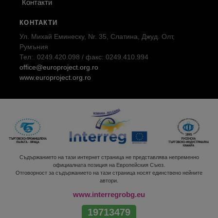
Контакти
КОНТАКТИ
Ул. Михай Еминеску, Nr. 35, Слатина, Джуд. Олт,
Румъния
Тел:. 0249.420.098 / факс: 0249.410.994
office@europroject.org.ro
www.europroject.org.ro
Съдържанието на тази интернет страница не представлява непременно
официалната позиция на Европейския Съюз.
Отговорност за съдържанието на тази страница носят единствено нейните
автори.
www.interregrobg.eu
19713479