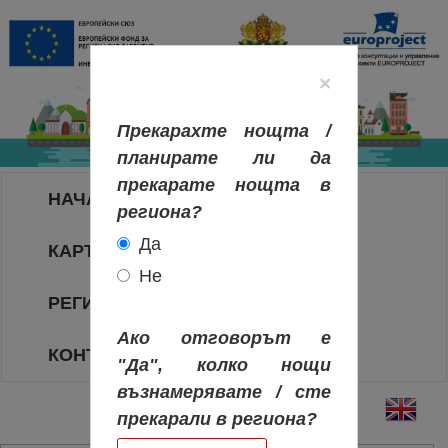
×
Прекарахте нощта /
планирате ли да
прекарате нощта в
НАЧАЛО
региона?
Да
КАРТА НА РЕГИОНИТЕ
Не
РЕГИОНИ
Ако отговорът е
КОНТАКТИ
"Да", колко нощи
възнамерявате / сте
прекарали в региона?