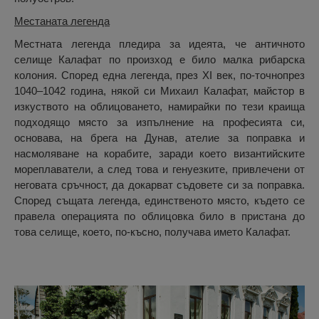
Местаната легенда
Местната легенда пледира за идеята, че античното
селище Калафат по произход е било малка рибарска
колония. Според една легенда, през XI век, по-точнопрез
1040–1042 година, някой си Михаил Калафат, майстор в
изкуството на облицоването, намирайки по тези краища
подходящо място за изпълнение на професията си,
основава, на брега на Дунав, ателие за поправка и
насмоляване на корабите, заради което византийските
мореплаватели, а след това и генуезките, привлечени от
неговата сръчност, да докарват съдовете си за поправка.
Според същата легенда, единственото място, където се
правела операцията по облицовка било в пристана до
това селище, което, по-късно, получава името Калафат.