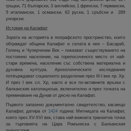
гръцки, 71 български, 3 английски, 1 френски, 7 германски,
9 италиански, 1 османски, 62 руски, 1 сръбски и 289
унгарски.
История на Калафат
Зората на историята в географското пространство, които
обграждат община Калафат и селата в нея – Басараб,
Голенц и Чуперчении Век – показват съществуването на
постоянно население, на горепосоченото място от най-
стари времена, население със собствена материална и
духовна култура. Археологическите изследвания
потвърждават социалното разделение през III-I век пр. Хр.
И през I век сл. Хр, както и все по-активнитв връзки с
балканския католицизъм, включително и през точката на
преминаване на Дунав от дясно на Калафат.
Първото запазено документално свидетелство, касаещо
Калафат, датира от
1424
година: Митницата на Калафат,
която през XV-XVI век, става най-важната транзитна точка
за търговията на Цара Ромъняска с Балканския
полуостров.