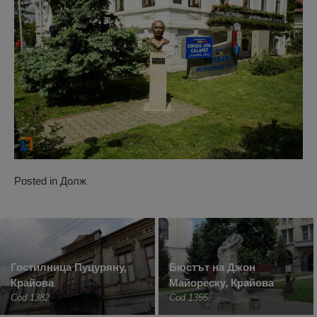
Posted in
Долж
Гостилница Пуцуряну,
Бюстът на Джон
Крайова
Майореску, Крайова
Cod 1382
Cod 1355