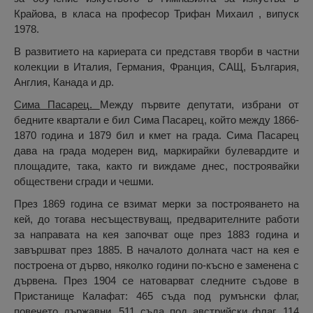
Крайова, в класа на професор Трифан Михаил , випуск
1978.
В развитието на кариерата си представя творби в частни
колекции в Италия, Германия, Франция, САЩ, България,
Англия, Канада и др.
Сима Пасарец
.
Между първите депутати, избрани от
бедните квартали е бил Сима Пасарец, който между 1866-
1870 година и 1879 бил и кмет на града. Сима Пасарец
дава на града модерен вид, маркирайки булевардите и
площадите, така, както ги виждаме днес, построявайки
обществени сгради и чешми.
През 1869 година се взимат мерки за построяването на
кей, до тогава несъществуващ, предварителните работи
за направата на кея започват още през 1883 година и
завършват през 1885. В началото долната част на кея е
построена от дърво, няколко години по-късно е заменена с
дървена. През 1904 се натоварват следните съдове в
Пристанище Калафат: 465 съда под румънски флаг,
повечето държавни, 511 съда под австрийски флаг, 114