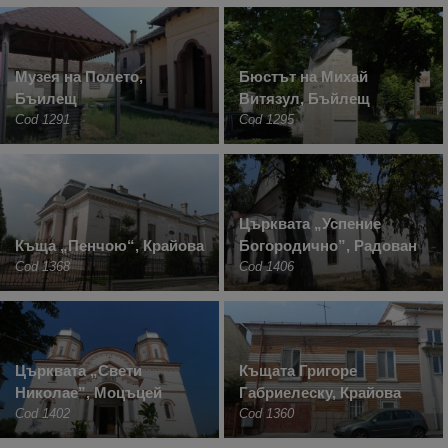
Музея на Полето,
Бюстът на Михай
Бъилещ
Витязул, Бъйлещ
Cod 1291
Cod 1295
Църквата „Успение
Къща „Пенчою“, Крайова
Богородично”, Радован
Cod 1368
Cod 1406
Църквата „Свети
Къщата Григоре
Николае”, Моцъцей
Габриелеску, Крайова
Cod 1402
Cod 1360