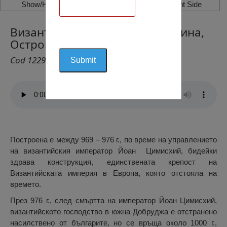
Show/Hide Left Side
Show/Hide Right Side
Византийската Крепостта Вичина,
Остров Пъкуюл луй Соаре
Cod 1229
Построена е между 969 – 976 г., по време на управлението
на византийския император Йоан Цимисхий, бидейки
здрава конструкция, единствената крепост на
Византийската империя в Европа, която отстояла на
времето.
През 976 г., след смъртта на император Йоан Цимисхий,
византийското господство в южна Добруджа е отстранено
насилствено от българите, но се връща около 1000 г.,