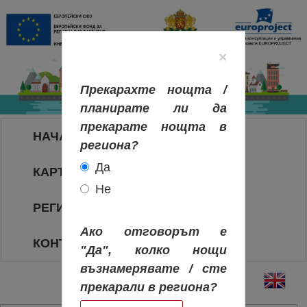
×
Прекарахте нощта /
планирате ли да
прекарате нощта в
НАЧАЛО
региона?
Да
КАРТА НА РЕГИОНИТЕ
Не
РЕГИОНИ
Ако отговорът е
КОНТАКТИ
"Да", колко нощи
възнамерявате / сте
прекарали в региона?