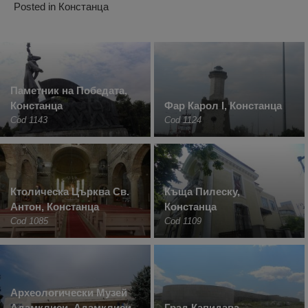
Posted in
Констанца
Паметник на Победата,
Констанца
Фар Карол I, Констанца
Cod 1143
Cod 1124
Ктолическа Църква Св.
Къща Пилеску,
Антон, Констанца
Констанца
Cod 1085
Cod 1109
Археологически Музей
Адамклиси, Адамклиси
Град Капидава