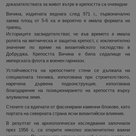
доказателствата за живот вътре в крепостта са очевидни
Вичина, издигната веднага след 971 г., първоначално
заема площ от 5-6 ха и вероятно е имала формата на
трапец.
Историците засвидетелстват, че във времето е имала
ролята на митническа и защитна крепост, с изключително
значение по време на византийското господство в
Добруджа. Крепостта Вичина е била седалище на
имперската флота и военен гарнизон.
Устойчивостта на крепостните стени се дължала на
специалната техника, използвана при строителството,
наречена дървена подконструкция, използвана
благодарение на позиционирането на крепостта върху
алувиална земя.
Стените са вдигнати от фасонирани каменни блокове, като
портата на северната страна ясни византийски влияния.
В резултат на археологически изследвания започнали
през 1956 г., са открити няколко изключително важни