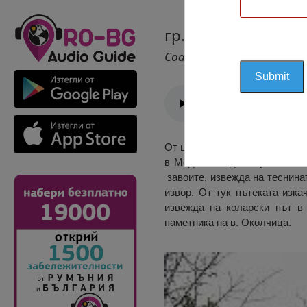
гр. Враца – кв. Ме
Cod 2787
От центъра на кв. Медковец с
в Медковски дол. Тук започв
завоите, извежда на теснинат
извор. От тук пътеката изк
извежда на коларски път в
паметника на в. Околчица.