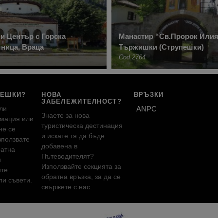
и Център с Горска
Манастир “Св.Пророк Илия
ница, Враца
Тържишки (Струпешки)
Cod 2764
РЕШКИ?
НОВА
ВРЪЗКИ
ЗАБЕЛЕЖИТЕЛНОСТ?
ли
ANPC
Знаете за нова
мация или
туристическа дестинация
не се
и искате тя да бъде
зползвате
добавена в
ратна
Пътеводителят?
и
Използвайте секцията за
ите
обратна връзка, за да се
и съвети.
свържете с нас.
!