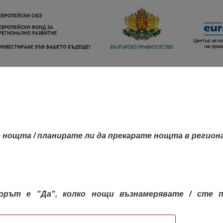
 нощта / планирате ли да прекарате нощта в регион
орът е "Да", колко нощи възнамерявате / сте п
КАРТА НА РЕГИОНИТЕ
РЕГИОНИ
КОН