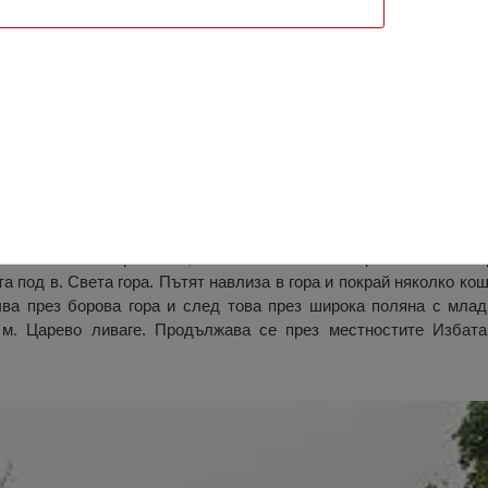
дковец – м. Женската Вода – вр. Околчи
е излиза до крайните къщи в най-високата му част, завива се вл
а каменист коларски път, който с множество серпентини и по 
а под в. Света гора. Пътят навлиза в гора и покрай няколко ко
ачва през борова гора и след това през широка поляна с мла
 м. Царево ливаге. Продължава се през местностите Избата