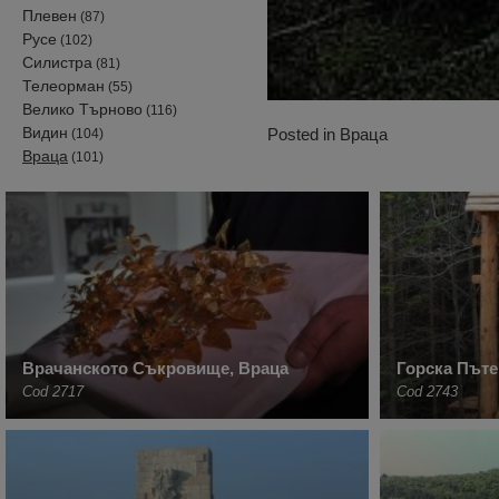
Плевен
(87)
Русе
(102)
Силистра
(81)
Телеорман
(55)
Велико Търново
(116)
Видин
Posted in
Враца
(104)
Враца
(101)
Врачанското Съкровище, Враца
Горска Пъте
Cod 2717
Cod 2743