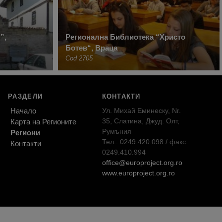
”,
Регионална Библиотека “Христо
Ботев“, Враца
Cod 2705
РАЗДЕЛИ
КОНТАКТИ
Начало
Ул. Михай Еминеску, Nr.
35, Слатина, Джуд. Олт,
Карта на Регионите
Румъния
Региони
Тел:. 0249.420.098 / факс:
Контакти
0249.410.994
office@europroject.org.ro
www.europroject.org.ro