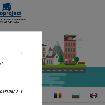
×
а?
рекарали в
ТАКТИ