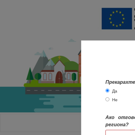
Прекарахте
Да
Не
Ако отгов
НАЧАЛО
региона?