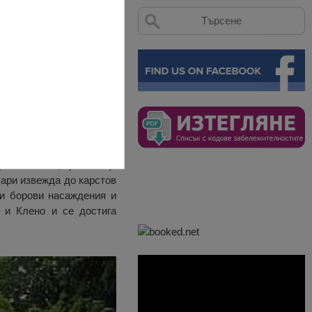
ца, Враца
яво и се пресича потока
преки пътеки, пресичащи
шари извежда до карстов
ди борови насаждения и
 и Клено и се достига