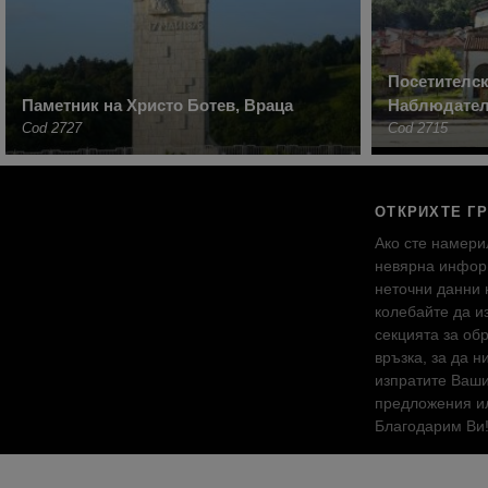
Посетителск
Паметник на Христо Ботев, Враца
Наблюдател
Cod 2727
Cod 2715
ОТКРИХТЕ Г
Ако сте намери
невярна инфор
неточни данни 
колебайте да и
секцията за об
връзка, за да н
изпратите Ваш
предложения ил
Благодарим Ви