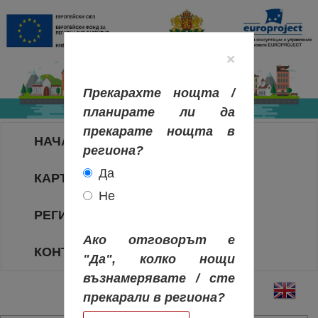
×
Прекарахте нощта /
планирате ли да
прекарате нощта в
НАЧАЛО
региона?
Да
КАРТА НА РЕГИОНИТЕ
Не
РЕГИОНИ
Ако отговорът е
КОНТАКТИ
"Да", колко нощи
възнамерявате / сте
прекарали в региона?