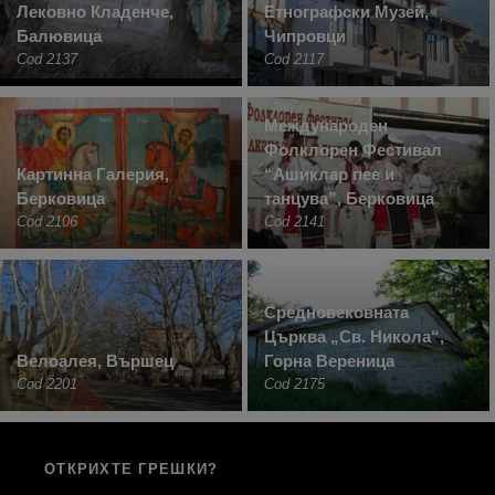
Лековно Кладенче,
Етнографски Музей,
Балювица
Чипровци
Cod 2137
Cod 2117
Международен
Фолклорен Фестивал
Картинна Галерия,
“Ашиклар пее и
Берковица
танцува”, Берковица
Cod 2106
Cod 2141
Средновековната
Църква „Св. Никола“,
Велоалея, Вършец
Горна Вереница
Cod 2201
Cod 2175
ОТКРИХТЕ ГРЕШКИ?