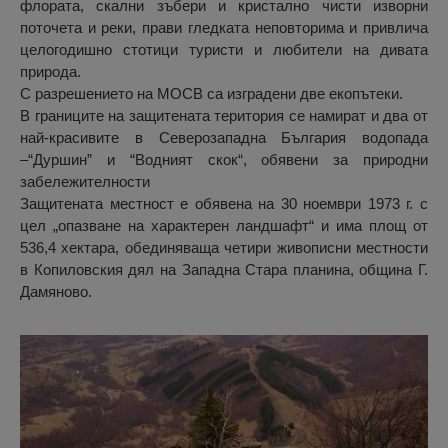
флората, скални зъбери и кристално чисти изворни
поточета и реки, прави гледката неповторима и привлича
целогодишно стотици туристи и любители на дивата
природа.
С разрешението на МОСВ са изградени две екопътеки.
В границите на защитената територия се намират и два от
най-красивите в Северозападна България водопада
–“Дуршин” и “Водният скок“, обявени за природни
забележителности
Защитената местност е обявена на 30 ноември 1973 г. с
цел „опазване на характерен ландшафт“ и има площ от
536,4 хектара, обединяваща четири живописни местности
в Копиловския дял на Западна Стара планина, община Г.
Дамяново.