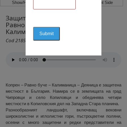
Show/Hide Left Side
Show/Hide Right Side
Защитена Местност „Копрен –
Равно Буче – Деяница –
Калиманица“
Cod 2185
Копрен – Равно буче – Калиманица – Деяница e защитена
местност в България. Намира се в землищата на град
Чипровци и село Копиловци и обединява четири
местности в Копиловския дял на Западна Стара планина.
Разнообразният ландшафт, включващ вековни
широколистни и иглолистни гори, пъстроцветни поляни,
осеяни с много защитени и редки представители на