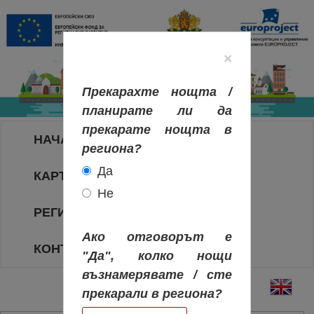
×
Прекарахте нощта /
планирате ли да
прекарате нощта в
НАЧАЛО
региона?
Да
КАРТА НА РЕГИОНИТЕ
Не
РЕГИОНИ
Ако отговорът е
КОНТАКТИ
"Да", колко нощи
възнамерявате / сте
прекарали в региона?