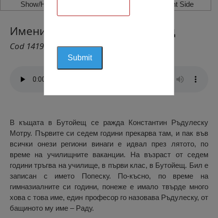
Show/Hide Left Side
Show/Hide Right Side
Имението Радуцещи, Бутойещ
Cod 1419
В къщата в Бутойещ се ражда Константин Ръдулеску
Мотру. Първите си седем години прекарва там, и пак във
всички онези региони винаги е идвал през лятото, по
време на училищните ваканции. На възраст от седем
години тръгва на училище, в първи клас, в Бутойещ. Бил е
записан с името Попеску. По-късно, по време на
гимназиалните си години, понеже е имало твърде много
хова с това име, един професор го назовава Ръдулеску, от
бащиното му име – Раду.