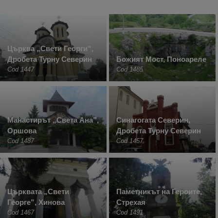
Църква „Свети Георги“,
Дробета Турну Северин
Божият Мост, Поноареле
Cod 1447
Cod 1485
Манастирът „Света Ана”,
Синагогата Северин,
Оршова
Дробета Турну Северин
Cod 1487
Cod 1457
Църквата „Свети
Паметникът на Героите,
Георге”, Хинова
Стрехая
Cod 1467
Cod 1491