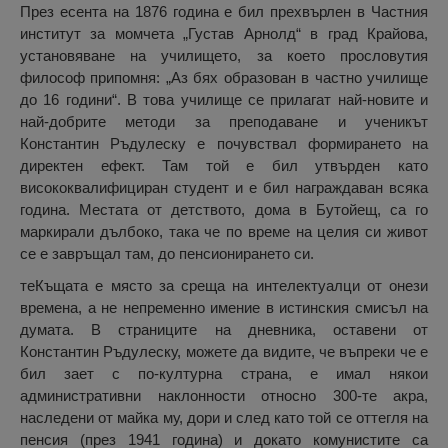
През есента на 1876 година е бил прехвърлен в Частния
институт за момчета „Густав Арнолд“ в град Крайова,
установяване на училището, за което прословутия
философ припомня: „Аз бях образован в частно училище
до 16 години“. В това училище се прилагат най-новите и
най-добрите методи за преподаване и ученикът
Константин Ръдулеску е почувствал формирането на
директен ефект. Там той е бил утвърден като
висококвалифициран студент и е бил награждаван всяка
година. Местата от детството, дома в Бутойещ, са го
маркирали дълбоко, така че по време на целия си живот
се е завръщал там, до пенсионирането си.
теКъщата е място за среща на интелектуалци от онези
времена, а не непременно имение в истинския смисъл на
думата. В страниците на дневника, оставени от
Константин Ръдулеску, можете да видите, че въпреки че е
бил зает с по-културна страна, е имал някои
административни наклонности относно 300-те акра,
наследени от майка му, дори и след като той се оттегля на
пенсия (през 1941 година) и докато комунистите са