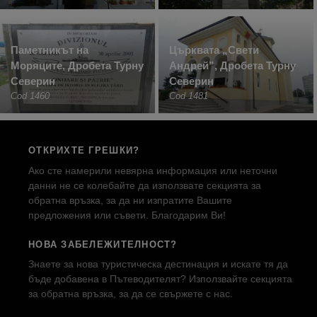
Паметникът на
Църквата „Свети
Моряците, Дробета Турну
Андрей”, Дробета Турну
Северин
Северин
Cod 1460
Cod 1481
ОТКРИХТЕ ГРЕШКИ?
Ако сте намерили невярна информация или неточни
данни не се колебайте да използвате секцията за
обратна връзка, за да ни изпратите Вашите
предложения или съвети. Благодарим Ви!
НОВА ЗАБЕЛЕЖИТЕЛНОСТ?
Знаете за нова туристическа дестинация и искате тя да
бъде добавена в Пътеводителят? Използвайте секцията
за обратна връзка, за да се свържете с нас.