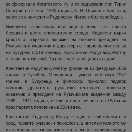
конфискували богатството му и го задържали при Турну
Северин на 2 март 1949 година, К. И. Пархон е бил този,
който се е намесил и Ръдулеску Мотру е бил освободен.
Имението съществува все още и днес, със своята
беседка и двете спомагателни сгради. Надписът върху
кръста от църквата напомня на бившия президент на
Румънската академия и директор на Националния театър
на Букурещ (1918 година): „Константин Ръдулеску-Мотру
е гения на този край. За нас е чест и за цялата нация“.
Константин Ръдулеску-Мотру (роден на 15 февруари 1868
година, в Бутойещ, Мехединци – умира на 6 март 1957
година, в Букурещ), е философ, психолог, педагог,
политик, драматург, румънски театрален режисьор,
академик и президент на Румънската академия между
1938 – 1941 година, изключителна личност на Румъния
през първата половина на ХХ-ти век.
Константин Ръдулеску Мотру е един от най-големите и
сред първите румънски психолози, а интелектуалното му
утвърждаване познава известни върхове в периода между