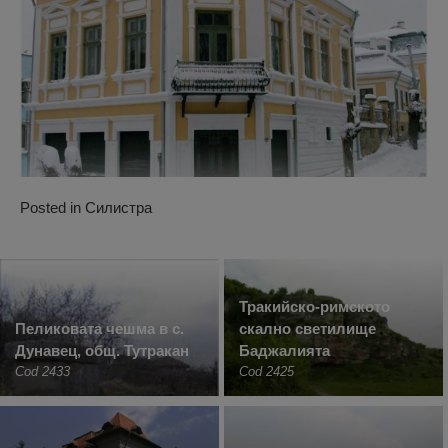
Posted in
Силистра
Тракийско-римското
Пеликовата чешма в с.
скално светилище
Дунавец, общ. Тутракан
Баджалията
Cod 2433
Cod 2425