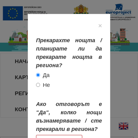
×
Прекарахте нощта /
планирате ли да
прекарате нощта в
НАЧАЛО
региона?
Да
КАРТА НА РЕГИОНИТЕ
Не
РЕГИОНИ
Ако отговорът е
КОНТАКТИ
"Да", колко нощи
възнамерявате / сте
прекарали в региона?