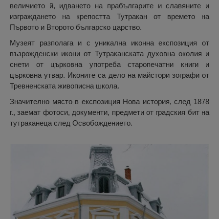
величието й, идването на прабългарите и славяните и
изграждането на крепостта Тутракан от времето на
Първото и Второто българско царство.
Музеят разполага и с уникална иконна експозиция от
възрожденски икони от Тутраканската духовна околия и
снети от църковна употреба старопечатни книги и
църковна утвар. Иконите са дело на майстори зографи от
Тревненската живописна школа.
Значително място в експозиция Нова история, след 1878
г., заемат фотоси, документи, предмети от градския бит на
тутраканеца след Освобождението.