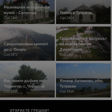
Регионален исторически
музей – Силистра
Текето в Тутракан
Cod 2395
Cod 2414
Градска вила и дворецът
Средновековна крепост
на епископите на
до с. Окорш
Дуросторум
Cod 2471
Cod 2460
Вековните дъбове на
Язовир Антимово, общ.
Черногор, с. Черногор
Тутракан
Cod 2454
Cod 2438
ОТКРИХТЕ ГРЕШКИ?