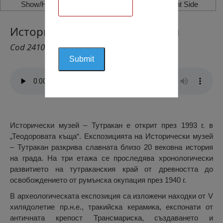
Show/Hide Left Side
Show/Hide Right Side
Исторически музей – Тутракан
Cod 2410
Исторически музей – Тутракан е открит през 1993 г. в
„Теодоровата къща“. Експозицията на Исторически музей
– Тутракан разкрива славната близо 20 вековна история
на града. На три етажа се проследява хронологически
развитието на тутраканския край от древността до
освобождението от румънска окупация през 1940 г.
В археологическата експозиция са изложени находки от V
хилядолетие пр.н.е., тракийска керамика, експонати от
античната крепост Трансмариска, създаването и