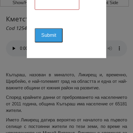
Show/Hide Left Side
Show/Hide Right Side
Кметство Кълъраш, Кълъраш
Cod 1254
Кълъраш, назован в миналото, Ликирещ и, временно,
Щирбейю, е най-големият град на областта и една от най-
важните общини от южния район на развитие.
Според крайните данни от преброяването на населението
от 2011 година, община Кълъраш има население от 65181
жители.
Името Ликирещ датира вероятно от началото на първото
селище с постоянни жители по тези земи, по време на
управлението на Михай Витязул. Ликирещ е споменат за