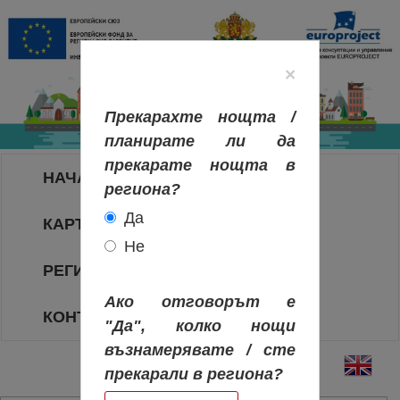
×
Прекарахте нощта /
планирате ли да
прекарате нощта в
НАЧАЛО
региона?
Да
КАРТА НА РЕГИОНИТЕ
Не
РЕГИОНИ
Ако отговорът е
КОНТАКТИ
"Да", колко нощи
възнамерявате / сте
прекарали в региона?