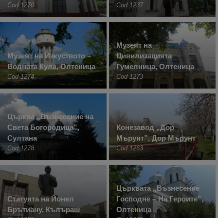
Cod 1270
Cod 1237
Музеят на
Музеят на Изкуството –
Цивилизацията
Водната Кула, Олтеница
Гумелница, Олтеница
Cod 1274
Cod 1273
Църква „Възнесение на
Света Богородица”,
Конезавод „Дор
Султана
Мърунт”, Дор Мърунт
Cod 1278
Cod 1263
Църквата „Възнесение
Статуята на Йонел
Господне – На Героите”,
Брътиану, Кълъраш
Олтеница