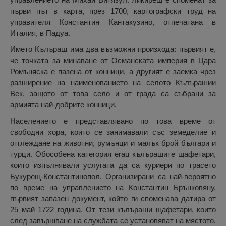
първи път в карта, през 1700, картографски труд на
управителя Константин Кантакузино, отпечатана в
Италия, в Падуа.
Името Кълъраш има два възможни произхода: първият е,
че точката за минаване от Османската империя в Цара
Ромъняска е пазена от конници, а другият е заемка чрез
разширение на наименованието на селото Кълърашии
Век, защото от това село и от града са събрани за
армията най-добрите конници.
Населението е представлявано по това време от
свободни хора, които се занимавали със земеделие и
отглеждане на животни, румънци и малък брой българи и
турци. Обособена категория erau кълърашите щафетари,
които изпълнявали услугата да са куриери по трасето
Букурещ-Константинопол. Организирани са най-вероятно
по време на управлението на Константин Брънковяну,
първият запазен документ, който ги споменава датира от
25 май 1722 година. От тези кълъраши щафетари, които
след завършване на службата се установяват на мястото,