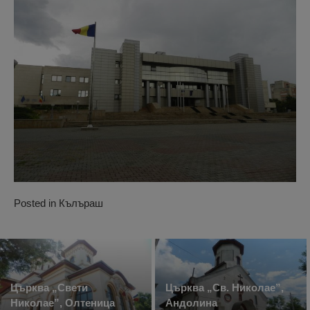
Posted in
Кълъраш
Църква „Свети
Църква „Св. Николае”,
Николае”, Олтеница
Андолина