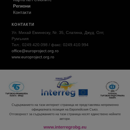
Региони
Контакти
КОНТАКТИ
Ул. Михай Еминеску, Nr. 35, Слатина, Джуд. Олт,
Румъния
Тел:. 0249.420.098 / факс: 0249.410.994
office@europroject.org.ro
www.europroject.org.ro
Съдържанието на тази интернет страница не представлява непременно
официалната позиция на Европейския Съюз.
Отговорност за съдържанието на тази страница носят единствено нейните
автори.
www.interregrobg.eu