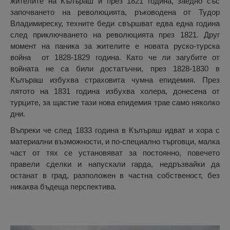
жителите на Кълъраш и през 1821 година, заедно със
започването на революцията, ръководена от Тудор
Владимиреску, техните беди свършват едва една година
след приключването на революцията през 1821. Друг
момент на паника за жителите е новата руско-турска
война от 1828-1829 година. Като че ли загубите от
войната не са били достатъчни, през 1828-1830 в
Кълъраш избухва страховита чумна епидемия. През
лятото на 1831 година избухва холера, донесена от
турците, за щастие тази нова епидемия трае само няколко
дни.
Въпреки че след 1833 година в Кълъраш идват и хора с
материални възможности, и по-специално търговци, малка
част от тях се установяват за постоянно, повечето
правели сделки и напускали гарда, недръзвайки да
останат в град, разположен в частна собственост, без
никаква бъдеща перспектива.