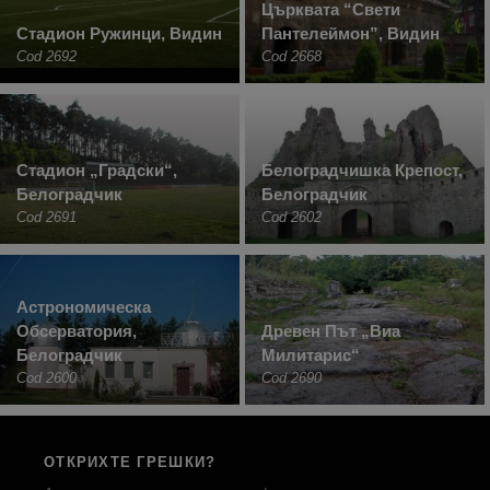
Църквата “Свети
Стадион Ружинци, Видин
Пантелеймон”, Видин
Cod 2692
Cod 2668
Стадион „Градски“,
Белоградчишка Крепост,
Белоградчик
Белоградчик
Cod 2691
Cod 2602
Астрономическа
Обсерватория,
Древен Път „Виа
Белоградчик
Милитарис“
Cod 2600
Cod 2690
ОТКРИХТЕ ГРЕШКИ?