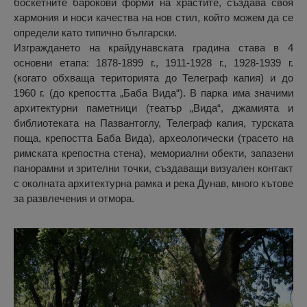
боскетните барокови форми на храстите, създава своя
хармония и носи качества на нов стил, който можем да се
определи като типично български.
Изграждането на крайдунавската градина става в 4
основни етапа: 1878-1899 г., 1911-1928 г., 1928-1939 г.
(когато обхваща територията до Телеграф капия) и до
1960 г. (до крепостта „Баба Вида“). В парка има значими
архитектурни паметници (театър „Вида“, джамията и
библиотеката на Пазвантоглу, Телеграф капия, турската
поща, крепостта Баба Вида), археологически (трасето на
римската крепостна стена), мемориални обекти, запазени
панорамни и зрителни точки, създаващи визуален контакт
с околната архитектурна рамка и река Дунав, много кътове
за развлечения и отмора.