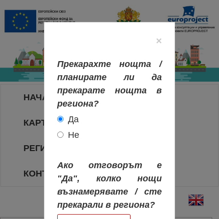
×
Прекарахте нощта /
планирате ли да
прекарате нощта в
НАЧАЛО
региона?
Да
КАРТА НА РЕГИОНИТЕ
Не
РЕГИОНИ
Ако отговорът е
КОНТАКТИ
"Да", колко нощи
възнамерявате / сте
прекарали в региона?