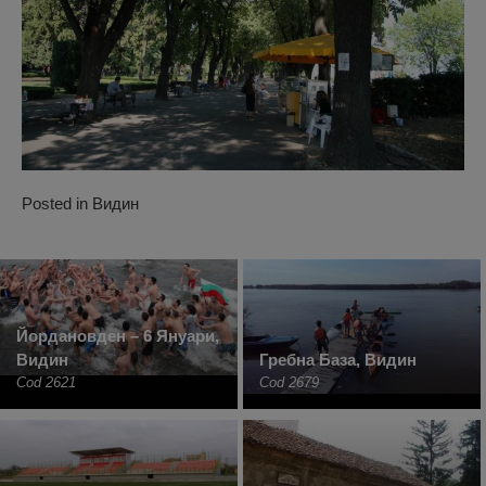
Posted in
Видин
Йордановден – 6 Януари,
Видин
Гребна База, Видин
Cod 2621
Cod 2679