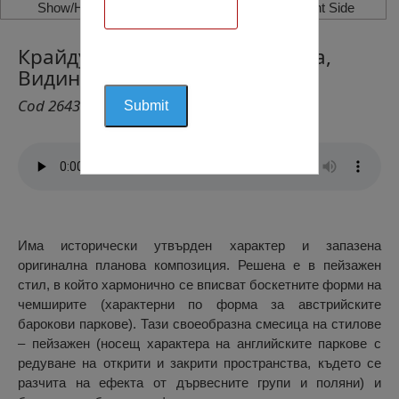
Show/Hide Left Side
Show/Hide Right Side
Крайдунавска Градска Градина,
Видин
Cod 2643
Има исторически утвърден характер и запазена
оригинална планова композиция. Решена е в пейзажен
стил, в който хармонично се вписват боскетните форми на
чeмширите (характерни по форма за австрийските
барокови паркове). Тази своеобразна смесица на стилове
– пейзажен (носещ характера на английските паркове с
редуване на открити и закрити пространства, където се
разчита на ефекта от дървесните групи и поляни) и