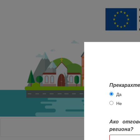
Прекарахте
Да
Не
Ако отгов
НАЧАЛО
региона?