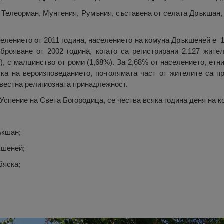
 Телеорман, Мунтения, Румъния, съставена от селата Дръкшан,
елението от 2011 година, населението на комуна Дръкшеней е 1
рояване от 2002 година, когато са регистрирани 2.127 жител
), с малцинство от роми (1,68%). За 2,68% от населението, ет
чка на вероизповеданието, по-голямата част от жителите са п
звестна религиозната принадлежност.
а Успение на Света Богородица, се чества всяка година деня на к
ъкшан;
кшеней;
бяска;