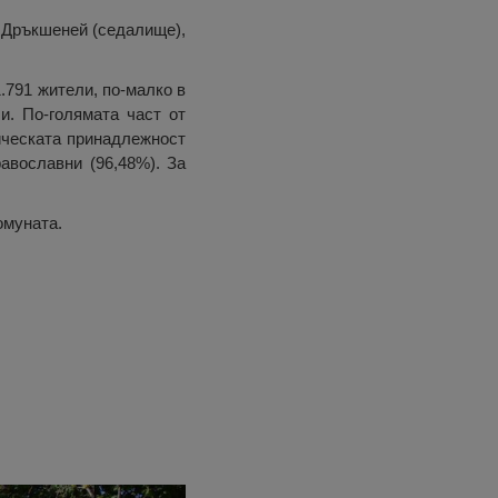
 Дръкшеней (седалище),
.791 жители, по-малко в
и. По-голямата част от
ническата принадлежност
равославни (96,48%). За
омуната.