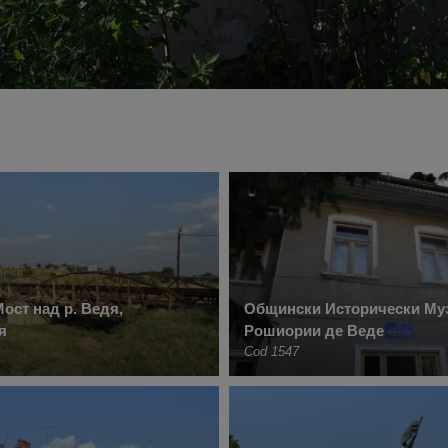
ост над р. Ведя,
Общински Исторически Муз
я
Рошиории де Веде
Cod 1547