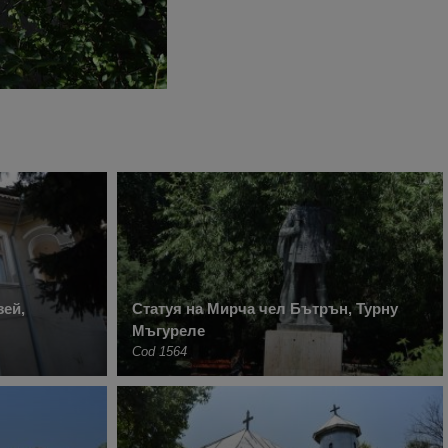
ей,
Статуя на Мирча чел Бътрън, Турну
Мъгуреле
Cod 1564