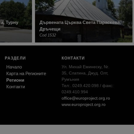
а, Турну
Дървената Църква Света Параскева,
Дръчещи
Cod 1532
РАЗДЕЛИ
КОНТАКТИ
Начало
Ул. Михай Еминеску, Nr.
35, Слатина, Джуд. Олт,
Карта на Регионите
Румъния
Региони
Тел:. 0249.420.098 / факс:
Контакти
0249.410.994
office@europroject.org.ro
www.europroject.org.ro