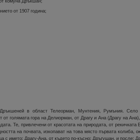
 от комуна Дръкшан;
нието от 1907 година;
Дръкшеней в област Телеорман, Мунтения, Румъния. Село
 от голямата гора на Делиорман, от Драгу и Ана (Драгу на Ана),
едата. Те, привлечени от красотата на природата, от рекичката 
дността на почвата, изкопават на това място първата колиба, ок
а с името: Драгу-Ана, от където по-късно: Дръгушан, и после: Д