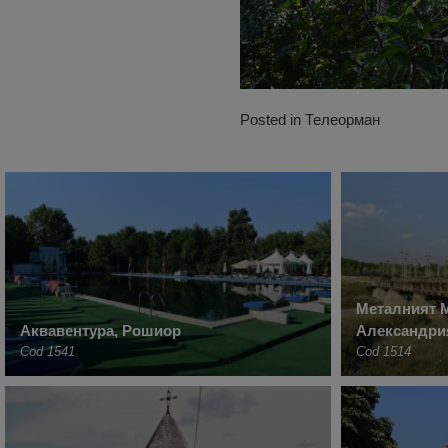
Posted in
Телеорман
Металният М
Аквавентура, Рошиор
Александри
Cod 1541
Cod 1514