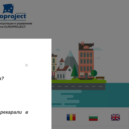
×
а?
рекарали в
ТАКТИ