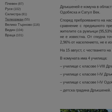
Плевен
(87)
Дръкшеней е комуна в област
Русе
(102)
Одобяска и Сатул Век.
Силистра
(81)
Телеорман
(55)
Според преброяването на нас
Велико Търново
(116)
сравнение с предишното преб
Видин
(104)
жителите са румънци (95,53%
Враца
(101)
не е известна. От гледна то
2,96% от населението, не е и
На 15 август, с честването н
В комуната има 4 училища:
– училище с класове I-VIII Др
– училище с класове I-IV Дръ
– училище с класове I-IV Одо
– детска градина Дръкшеней.