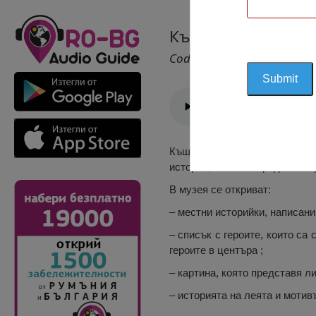
Къща-Музей Антон
Cod 1533
Къщата-музей Антон и Мария 
история, и излага предмети и
В музея се откриват:
– местни историйки, написани
– списък с героите, които са
героите в центъра ;
– картина, която представя л
– историята на леята и мотив