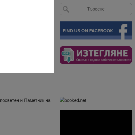
ма като профил местната
е посветен и Паметник на