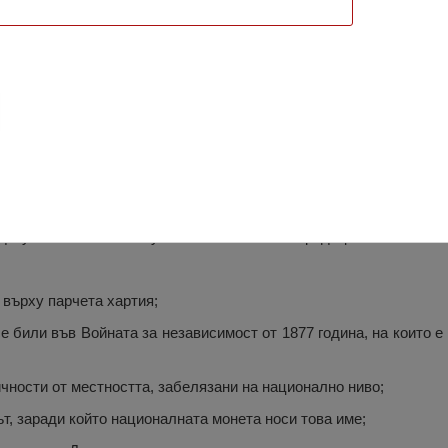
 и Мария Попеску, Дръкшан
Попеску е създадена през 1984 година. Така откритият музей и
 документи относно обучението и местните традиции.
 върху парчета хартия;
 се били във Войната за независимост от 1877 година, на които 
ичности от местността, забелязани на национално ниво;
ът, заради който националната монета носи това име;