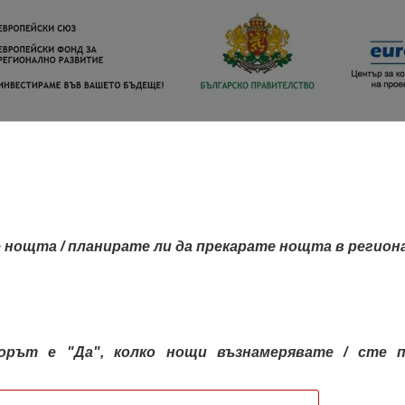
 нощта / планирате ли да прекарате нощта в регион
орът е "Да", колко нощи възнамерявате / сте п
КАРТА НА РЕГИОНИТЕ
РЕГИОНИ
КОН