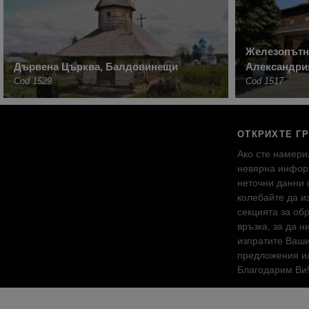
Железопътн
Дървена Църква, Балдовинещи
Александри
Cod 1529
Cod 1517
ОТКРИХТЕ Г
Ако сте намери
невярна инфор
неточни данни 
колебайте да и
секцията за об
връзка, за да н
изпратите Ваш
предложения ил
Благодарим Ви