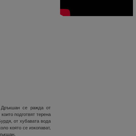
 Дръкшан се ражда от
 които подготвят терена
Бурдя, от хубавата вода
оло която се изкопават,
ръкшан.