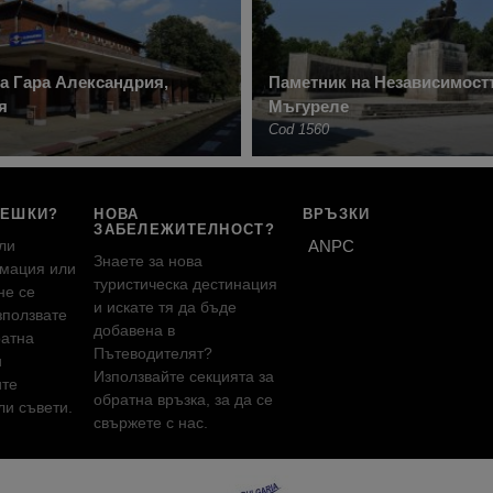
а Гара Александрия,
Паметник на Независимостт
я
Мъгуреле
Cod 1560
РЕШКИ?
НОВА
ВРЪЗКИ
ЗАБЕЛЕЖИТЕЛНОСТ?
ли
ANPC
Знаете за нова
мация или
туристическа дестинация
не се
и искате тя да бъде
зползвате
добавена в
ратна
Пътеводителят?
и
Използвайте секцията за
ите
обратна връзка, за да се
и съвети.
свържете с нас.
!