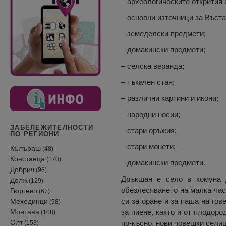
– археологическите открития
– основни източници за Въста
– земеделски предмети;
– домакински предмети;
– селска веранда;
– тъкачен стан;
– различни картини и икони;
– народни носии;
ЗАБЕЛЕЖИТЕЛНОСТИ
– стари оръжия;
ПО РЕГИОНИ
– стари монети;
Кълъраш
(48)
Констанца
(170)
– домакински предмети.
Добрич
(96)
Дръкшан е село в комуна 
Долж
(129)
обезлесяването на малка част
Гюргево
(67)
си за оране и за паша на гов
Мехединци
(98)
Монтана
за пиене, както и от плодоро
(108)
Олт
по-късно, нови човешки селищ
(153)