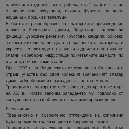
плочки или отделни звена „рибена кост”, пафти – също
отливани или изчуквани, изящни фуркети за коса,
наушници, брошки и тепелъци.
В богатото разнообразие на златарските произведения
влизат и бронзовите дивити, барутници, паласки за
фишеци, църковен реквизит: кръстове, кандила, обковки
за книги и икони, чаши. Дело на врачанските златари са и
украсите по прикладите на пушки и дръжките на пищови,
златни и сребърни инкрустации по металните им части, по
ятагани, ножове, ками и саби.
През 1907 г. на Лондонското изложение на балканските
страни участва със своя колекция врачанският златар
Димитър Берберски и е награден със златен медал.
Традицията в златарството се запазва до първата четвърт
на ХХ в., когато започва западането му, повлияно от
конкуренцията на фабричните златарски произведения.
Експозиция
„Традиционно и съвременно отглеждане на копринена
буба, производство на коприна и копринени тъкани”
Традицията за отглеждане на копринената буба във