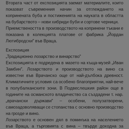
Втората част от експозицията заемат материалите, които
показват съвременния начин за отглеждането на
копринената буба и постиженията на науката в областта
на бубарството – нови хибриди буби и сортове черници.
Приемствеността в производството на копринени тъкани е
показана в колекцията платове от фабрика „Йордан
Лютибродски” във Враца.
Експозиция
„Традиционно лозарство и винарство”
Експозицията е подредена в мазето на къща-музей „Иван
Замбин”. Лозарството и производството на вино са
известни във Врачанско още от най-дълбока древност.
Климатичните условия са особено благоприятни, най-вече
в полубалканските зони. В Подвеслешкия район още в
годините на османското владичество са създадени т. нар.
„врачански държави” – особени, полузатворени,
самозадоволяващи се стопанства с основно производство
на грозде и вино.
Лозарството е основен дял в поминъка на населението
във Враца, а търговията с вина – твърде доходна за