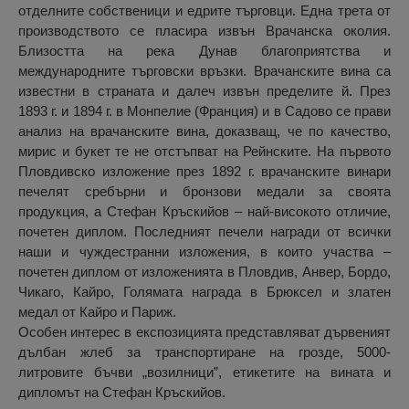
отделните собственици и едрите търговци. Една трета от
производството се пласира извън Врачанска околия.
Близостта на река Дунав благоприятства и
международните търговски връзки. Врачанските вина са
известни в страната и далеч извън пределите й. През
1893 г. и 1894 г. в Монпелие (Франция) и в Садово се прави
анализ на врачанските вина, доказващ, че по качество,
мирис и букет те не отстъпват на Рейнските. На първото
Пловдивско изложение през 1892 г. врачанските винари
печелят сребърни и бронзови медали за своята
продукция, а Стефан Кръскийов – най-високото отличие,
почетен диплом. Последният печели награди от всички
наши и чуждестранни изложения, в които участва –
почетен диплом от изложенията в Пловдив, Анвер, Бордо,
Чикаго, Кайро, Голямата награда в Брюксел и златен
медал от Кайро и Париж.
Особен интерес в експозицията представляват дървеният
дълбан жлеб за транспортиране на грозде, 5000-
литровите бъчви „возилници”, етикетите на вината и
дипломът на Стефан Кръскийов.