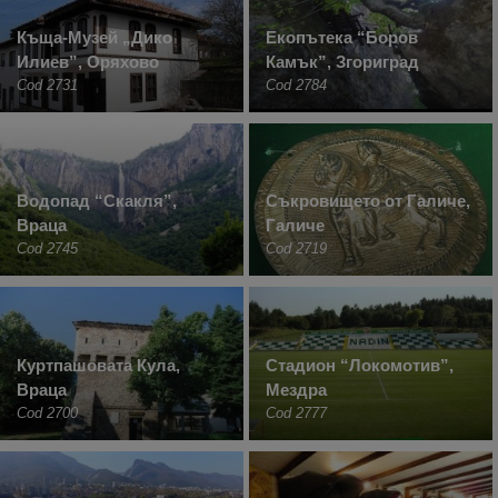
Къща-Музей „Дико
Екопътека “Боров
Илиев”, Оряхово
Камък”, Згориград
Cod 2731
Cod 2784
Водопад “Скакля”,
Съкровището от Галиче,
Враца
Галиче
Cod 2745
Cod 2719
Куртпашовата Кула,
Стадион “Локомотив”,
Враца
Мездра
Cod 2700
Cod 2777