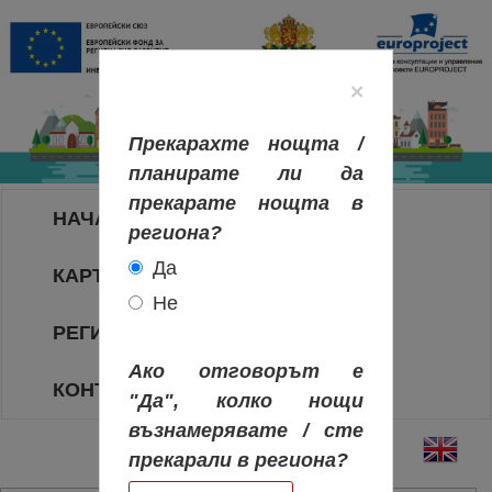
×
Прекарахте нощта /
планирате ли да
прекарате нощта в
НАЧАЛО
региона?
Да
КАРТА НА РЕГИОНИТЕ
Не
РЕГИОНИ
Ако отговорът е
КОНТАКТИ
"Да", колко нощи
възнамерявате / сте
прекарали в региона?