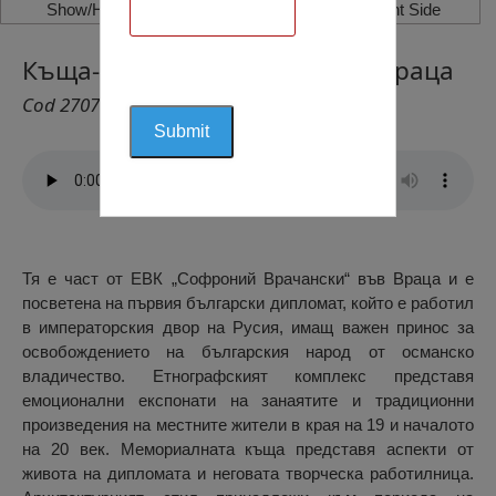
Show/Hide Left Side
Show/Hide Right Side
Къща-Музей „Иван Замбин”, Враца
Cod 2707
Тя е част от ЕВК „Софроний Врачански“ във Враца и е
посветена на първия български дипломат, който е работил
в императорския двор на Русия, имащ важен принос за
освобождението на българския народ от османско
владичество. Етнографският комплекс представя
емоционални експонати на занаятите и традиционни
произведения на местните жители в края на 19 и началото
на 20 век. Мемориалната къща представя аспекти от
живота на дипломата и неговата творческа работилница.