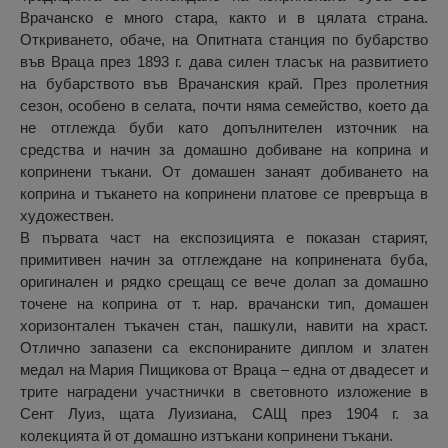
Врачанско е много стара, както и в цялата страна.
Откриването, обаче, на Опитната станция по бубарство
във Враца през 1893 г. дава силен тласък на развитието
на бубарството във Врачанския край. През пролетния
сезон, особено в селата, почти няма семейство, което да
не отглежда буби като допълнителен източник на
средства и начин за домашно добиване на коприна и
копринени тъкани. От домашен занаят добиването на
коприна и тъкането на копринени платове се превръща в
художествен.
В първата част на експозицията е показан старият,
примитивен начин за отглеждане на копринената буба,
оригинален и рядко срещащ се вече долап за домашно
точене на коприна от т. нар. врачански тип, домашен
хоризонтален тъкачен стан, пашкули, навити на храст.
Отлично запазени са експонираните диплом и златен
медал на Мария Пищикова от Враца – една от двадесет и
трите наградени участнички в световното изложение в
Сент Луиз, щата Луизиана, САЩ през 1904 г. за
колекцията й от домашно изтъкани копринени тъкани.