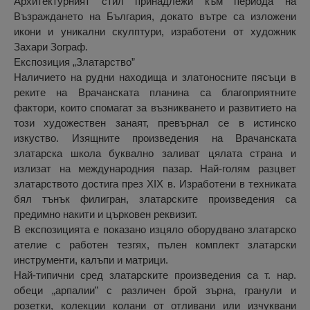
Архитектурният стил принадлежи към периода на
Възраждането на България, докато вътре са изложени
икони и уникални скулптури, изработени от художник
Захари Зограф.
Eкспозиция „Златарство”
Наличието на рудни находища и златоносните пясъци в
реките на Врачанската планина са благоприятните
фактори, които спомагат за възникването и развитието на
този художествен занаят, превърнал се в истинско
изкуство. Изящните произведения на Врачанската
златарска школа буквално заливат цялата страна и
излизат на международния пазар. Най-голям разцвет
златарството достига през ХІХ в. Изработени в техниката
бял тънък филигран, златарските произведения са
предимно накити и църковен реквизит.
В експозицията е показано изцяло оборудвано златарско
ателие с работен тезгях, пълен комплект златарски
инструменти, калъпи и матрици.
Най-типични сред златарските произведения са т. нар.
обеци „арпалии” с различен брой зърна, гранули и
розетки, колекции колани от отливани или изчуквани