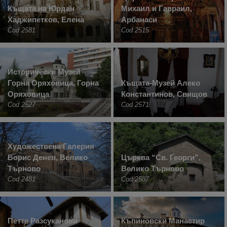
Къщата на Юрдан
Михаил и Гавраил,
Хаджипетков, Елена
Арбанаси
Cod 2581
Cod 2515
Исторически Музей
Горна Оряховица, Горна
Къщата-Музей Алеко
Оряховица
Константинов, Свищов
Cod 2527
Cod 2571
Художествена Галерия
Борис Денев, Велико
Църква “Св. Георги”,
Търново
Велико Търново
Cod 2481
Cod 2587
Петте Разсуканови
Къпиновски Манастир