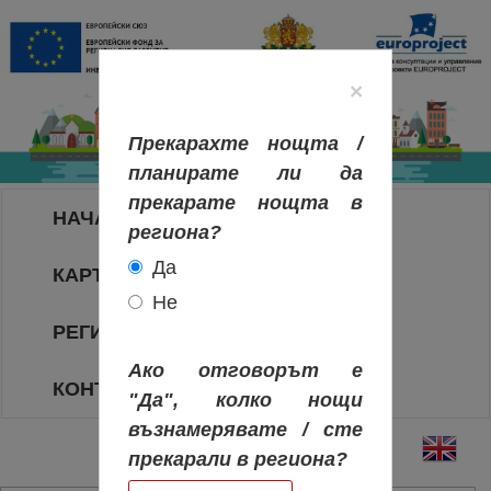
×
Прекарахте нощта /
планирате ли да
прекарате нощта в
НАЧАЛО
региона?
Да
КАРТА НА РЕГИОНИТЕ
Не
РЕГИОНИ
Ако отговорът е
КОНТАКТИ
"Да", колко нощи
възнамерявате / сте
прекарали в региона?