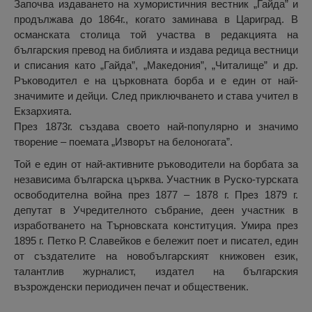
Започва издаването на хумористичния вестник „Гайда” и
продължава до 1864г., когато заминава в Цариград. В
османската столица той участва в редакцията на
българския превод на библията и издава редица вестници
и списания като „Гайда”, „Македония”, „Читалище” и др.
Ръководител е на църковната борба и е един от най-
значимите и дейци. След приключването и става учител в
Екзархията.
През 1873г. създава своето най-популярно и значимо
творение – поемата „Изворът на белоногата”.
Той е един от най-активните ръководители на борбата за
независима българска църква. Участник в Руско-турската
освободителна война през 1877 – 1878 г. През 1879 г.
депутат в Учредителното събрание, деен участник в
изработването на Търновската конституция. Умира през
1895 г. Петко Р. Славейков е бележит поет и писател, един
от създателите на новобългарският книжовен език,
талантлив журналист, издател на българския
възрожденски периодичен печат и общественик.