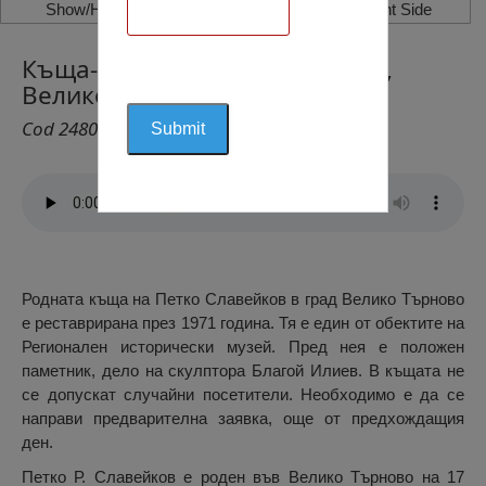
Show/Hide Left Side
Show/Hide Right Side
Къща-Музей Петко Славейков,
Велико Търново
Cod 2480
Родната къща на Петко Славейков в град Велико Търново
е реставрирана през 1971 година. Тя е един от обектите на
Регионален исторически музей. Пред нея е положен
паметник, дело на скулптора Благой Илиев. В къщата не
се допускат случайни посетители. Необходимо е да се
направи предварителна заявка, още от предхождащия
ден.
Петко Р. Славейков е роден във Велико Търново на 17