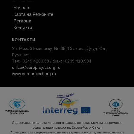
Начало
Карта на Регионите
Региони
Контакти
КОНТАКТИ
Ул. Михай Еминеску, Nr. 35, Слатина, Джуд. Олт,
Румъния
Тел:. 0249.420.098 / факс: 0249.410.994
office@europroject.org.ro
www.europroject.org.ro
Съдържанието на тази интернет страница не представлява непременно
официалната позиция на Европейския Съюз.
Отговорност за съдържанието на тази страница носят единствено нейните