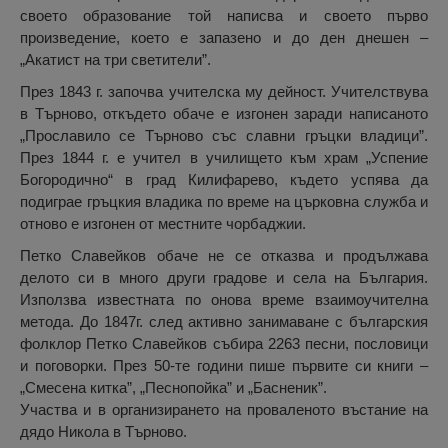
своето образование той написва и своето първо
произведение, което е запазено и до ден днешен –
„Акатист на три светители”.
През 1843 г. започва учителска му дейност. Учителствува
в Търново, откъдето обаче е изгонен заради написаното
„Прославило се Търново със славни гръцки владици”.
През 1844 г. е учител в училището към храм „Успение
Богородично“ в град Килифарево, където успява да
подиграе гръцкия владика по време на църковна служба и
отново е изгонен от местните чорбаджии.
Петко Славейков обаче не се отказва и продължава
делото си в много други градове и села на България.
Използва известната по онова време взаимоучителна
метода. До 1847г. след активно занимаване с българския
фолклор Петко Славейков събира 2263 песни, пословици
и поговорки. През 50-те години пише първите си книги –
„Смесена китка”, „Песнопойка” и „Басненик”.
Участва и в организирането на проваленото въстание на
дядо Никола в Търново.