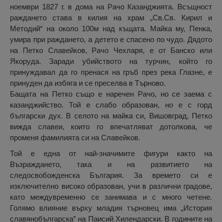
ноември 1827 г. в дома на Рачо Казанджията. Всъщност
раждането става в килия на храм „Св.Св. Кирил и
Методий“ на около 100м над къщата. Майка му, Пенка,
умира при раждането, а детето е спасено по чудо. Дядото
на Петко Славейков, Рачо Чехларя, е от Банско или
Якоруда. Заради убийството на турчин, който го
принуждавал да го пренася на гръб през река Глазне, е
принуден да избяга и се преселва в Търново.
Бащата на Петко също е наречен Рачо, но се заема с
казанджийство. Той е слабо образован, но е с горд
български дух. В селото на майка си, Вишовград, Петко
вижда славеи, които го впечатляват дотолкова, че
променя фамилията си на Славейков.
Той е една от най-значимите фигури както на
Възраждането, така и на развитието на
следосвобожденска България. За времето си е
изключително високо образован, учи в различни градове,
като междувременно се занимава и с много четене.
Голямо влияние върху младия търновец има „История
славянобългарска” на Паисий Хилендарски. В годините на