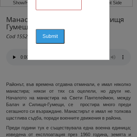
Show/Hide Left Side
Show/Hide Right Side
Манастир на Св. Фанурий, Силищя
Гумещи
Cod 1552
Районът, във времена отдавна отминали, е имал няколко
манастира; някои от тях са оцелели, но други не.
Началото на манастира на Свети Пантелеймон, между
Балач и Силищя-Гумещи, се простира много преди
сегашното си възраждане. Манастирът е имал не толкова
щастлива съдба, поради военните движения в района.
Преди години тук е съществувала една военна единица;
изведена от експлоатация през 1960 година, земята и