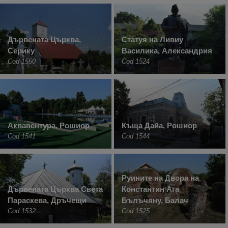
Дървената Църква,
Статуя на Ливиу
Серику
Василика, Александрия
Cod 1550
Cod 1524
Аквавентура, Рошиор
Къща Дайа, Рошиор
Cod 1541
Cod 1544
Руините на Двора на
Дървената Църква Света
Константин Ага
Параскева, Дръчещи
Бълъчяну, Балач
Cod 1532
Cod 1525