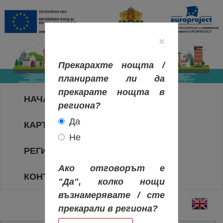
×
Прекарахте нощта /
планирате ли да
прекарате нощта в
НАЧАЛО
региона?
Да
КАРТА НА РЕГИОНИТЕ
Не
РЕГИОНИ
Ако отговорът е
КОНТАКТИ
"Да", колко нощи
възнамерявате / сте
прекарали в региона?