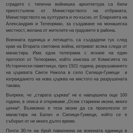
сградите с типична войнишка архитектура са били
преотстъпени от Министерството на отбраната,
Министерството на културата и по-късно, от Епархията на
Александрия и Телеорман, за създаване на монашеска
местност, желана от жителите на градовете в района.
Военната единица и летището, са създадени тук след
края на Втората световна война, изтриват всяка следа от
манастира. Има една телеграма с искане на един
протопоп от Телеорман, който изисква от Комисията по
Исторически паметници, през 1921 година, разрушаването
на църквата Свети Никола в село Силищя-Гумещи и
изграждането на нова църква на мястото на разрушената
такава.
Въпреки, че „старата църква“ не е навършила още 100
години, в описа ѝ откриваме „Осем старинни икони, много
ценни“. Възможно е тези икони да са произлезли от
манастира на Балач и Силищя-Гумещи, който се е
съборил от не много дълго време.
Почти 30-те на брой павилиона на военната единица в