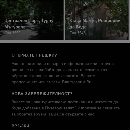
Централен Парк, Турну
Къща Мамут, Рошиории
Мъгуреле
де Веде
Cod 1559
Cod 1543
ОТКРИХТЕ ГРЕШКИ?
Ако сте намерили невярна информация или неточни
данни не се колебайте да използвате секцията за
обратна връзка, за да ни изпратите Вашите
предложения или съвети. Благодарим Ви!
НОВА ЗАБЕЛЕЖИТЕЛНОСТ?
Знаете за нова туристическа дестинация и искате тя да
бъде добавена в Пътеводителят? Използвайте секцията
за обратна връзка, за да се свържете с нас.
ВРЪЗКИ