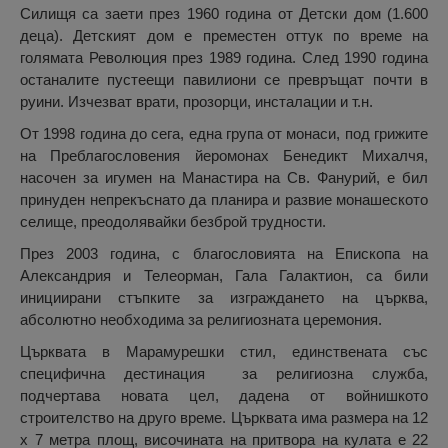
Силищя са заети през 1960 година от Детски дом (1.600
деца). Детският дом е преместен оттук по време на
голямата Революция през 1989 година. След 1990 година
останалите пустеещи павилиони се превръщат почти в
руини. Изчезват врати, прозорци, инсталации и т.н.
От 1998 година до сега, една група от монаси, под грижите
на Преблагословения йеромонах Бенедикт Михалчя,
насочен за игумен на Манастира на Св. Фанурий, е бил
принуден непрекъснато да планира и развие монашеското
селище, преодолявайки безброй трудности.
През 2003 година, с благословията на Епископа на
Александрия и Телеорман, Гала Галактион, са били
инициирани стъпките за изграждането на църква,
абсолютно необходима за религиозната церемония.
Църквата в Марамурешки стил, единствената със
специфична дестинация за религиозна служба,
подчертава новата цел, дадена от войнишкото
строителство на друго време. Църквата има размера на 12
x 7 метра площ, височината на притвора на кулата е 22