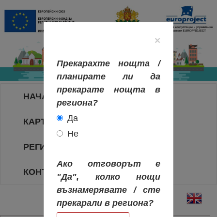
×
Прекарахте нощта /
планирате ли да
прекарате нощта в
НАЧАЛО
региона?
Да
КАРТА НА РЕГИОНИТЕ
Не
РЕГИОНИ
Ако отговорът е
КОНТАКТИ
"Да", колко нощи
възнамерявате / сте
прекарали в региона?