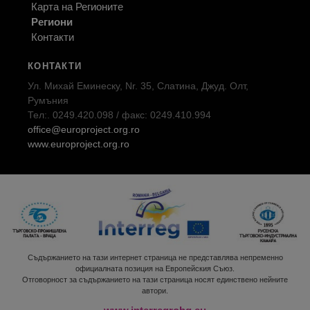
Карта на Регионите
Региони
Контакти
КОНТАКТИ
Ул. Михай Еминеску, Nr. 35, Слатина, Джуд. Олт,
Румъния
Тел:. 0249.420.098 / факс: 0249.410.994
office@europroject.org.ro
www.europroject.org.ro
Съдържанието на тази интернет страница не представлява непременно
официалната позиция на Европейския Съюз.
Отговорност за съдържанието на тази страница носят единствено нейните
автори.