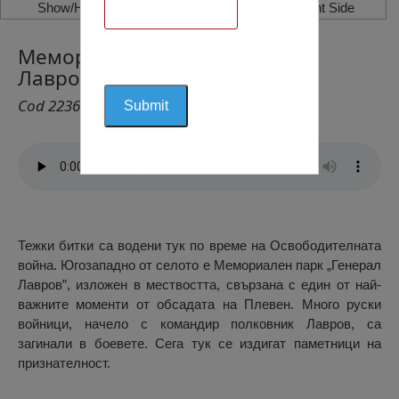
Show/Hide Left Side
Show/Hide Right Side
Мемориален Парк „Генерал
Лавров”, Горни Дъбник
Cod 2236
Тежки битки са водени тук по време на Освободителната
война. Югозападно от селото е Мемориален парк „Генерал
Лавров”, изложен в мествостта, свързана с един от най-
важните моменти от обсадата на Плевен. Много руски
войници, начело с командир полковник Лавров, са
загинали в боевете. Сега тук се издигат паметници на
признателност.