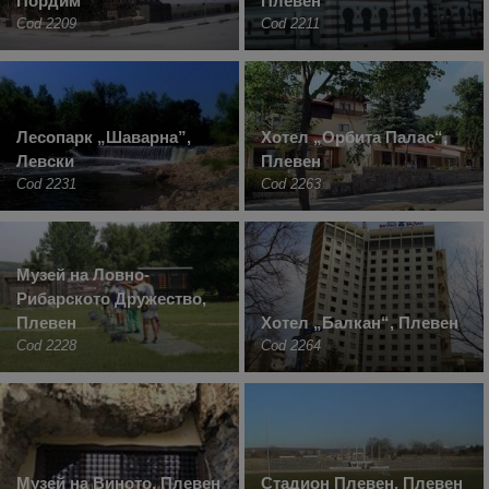
Пордим
Плевен
Cod 2209
Cod 2211
Лесопарк „Шаварна”,
Хотел „Орбита Палас“,
Левски
Плевен
Cod 2231
Cod 2263
Музей на Ловно-
Рибарското Дружество,
Плевен
Хотел „Балкан“, Плевен
Cod 2228
Cod 2264
Музей на Виното, Плевен
Стадион Плевен, Плевен