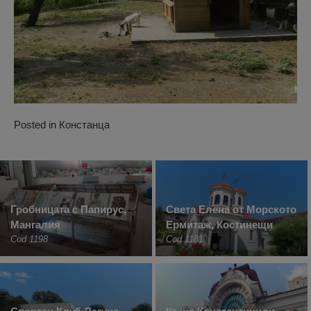
Posted in
Констанца
Гробницата с Папирус,
Света Елена от Морското
Мангалия
Ермитаж, Костинещи
Cod 1198
Cod 1181