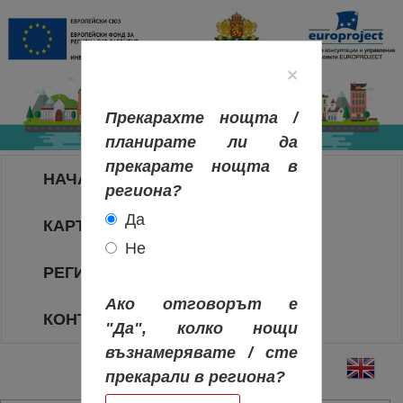
×
Прекарахте нощта /
планирате ли да
прекарате нощта в
НАЧАЛО
региона?
Да
КАРТА НА РЕГИОНИТЕ
Не
РЕГИОНИ
Ако отговорът е
КОНТАКТИ
"Да", колко нощи
възнамерявате / сте
прекарали в региона?