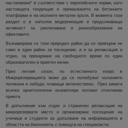
настаняване“ в съответствие с европейските норми, като
настоящата тенденция е премахването на бетонните
платформи и на околните метални пръти. В момента този
раздел е в напълна модернизация и продължаваща
активност за увеличаване и разнообразяване на
ефективите.
Възнамерява се този природен район да се превърне не
само в един район за посещение, а и за релаксация и
отдих, за прекарване на свободното време по един
образователен и приятен начин.
През летния сезон, по естественото езеро в
Микрорезервацията може да се полюбуват колониите
пеликани и лебеди, плаващи величествено. През зимата
всички орнитологични екземпляри ползват отопляеми
приюти.
В допълнение към отдих и страничен релаксация на
микрорезервати място и организирани посещения на
ученици и студенти за допълване на информацията в
областта на биологията, с помощта на специалисти.