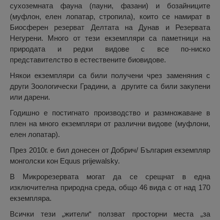
сухоземната фауна (пауни, фазани) и бозайниците
(муфлон, елен лопатар, стропила), които се намират в
Биосферен резерват Делтата на Дунав и Резервата
Негурени. Много от тези екземпляри са паметници на
природата и редки видове с все по-ниско
представителство в естествените биовидове.
Някои екземпляри са били получени чрез заменяния с
други Зоологически Градини, а другите са били закупени
или дарени.
Годишно е постигнато производство и размножаване в
плен на много екземпляри от различни видове (муфлони,
елен лопатар).
През 2010г. е бил донесен от Добрич/ България екземпляр
монголски кон Equus prijewalsky.
В Микрорезервата могат да се срещнат в една
изключителна природна среда, общо 46 вида с от над 170
екземпляра.
Всички тези „жители“ ползват просторни места „за