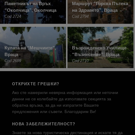
Паметникът на Връх
Маршрут “Горска Пътека
“Околчица”, Околчица
на Здравето”, Враца
Cod 2724
Cod 2794
Кулата на “Мешчиите”,
Възрожденско Училище
Враца
“Възнесение”, Враца
Cod 2699
Cod 2710
ОТКРИХТЕ ГРЕШКИ?
Ако сте намерили невярна информация или неточни
данни не се колебайте да използвате секцията за
обратна връзка, за да ни изпратите Вашите
предложения или съвети. Благодарим Ви!
НОВА ЗАБЕЛЕЖИТЕЛНОСТ?
Знаете за нова туристическа дестинация и искате тя да