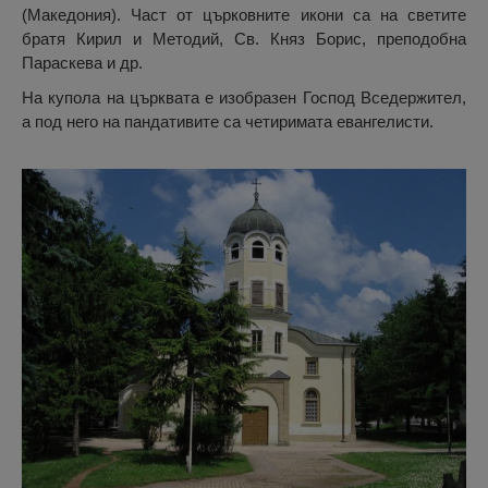
(Македония). Част от църковните икони са на светите
братя Кирил и Методий, Св. Княз Борис, преподобна
Параскева и др.
На купола на църквата е изобразен Господ Вседержител,
а под него на пандативите са четиримата евангелисти.