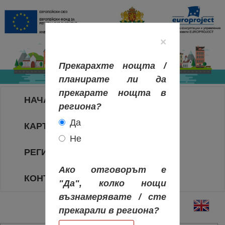
×
Прекарахте нощта /
планирате ли да
прекарате нощта в
НАЧАЛО
региона?
Да
КАРТА НА РЕГИОНИТЕ
Не
РЕГИОНИ
Ако отговорът е
КОНТАКТИ
"Да", колко нощи
възнамерявате / сте
прекарали в региона?