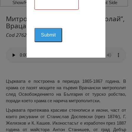
Show/Hide Left Side
Show/Hide Right Side
Митрополитски Храм “Св. Николай”,
Враца
Cod 2762
Църквата е построена в периода 1865-1867 година. В
храма се пазят мощите на първия Врачански митрополит
след Освобождението на България от турско робство,
поради което храма се нарича митрополитски.
Църквата притежава красиви стенописи и икони, част от
които рисувани от Станислав Доспевски (през 1874г), Г.
Желязков и К. Кашев. Иконостасът е изработен през 1887
година от майстора Антон Станишев, от град Дебър