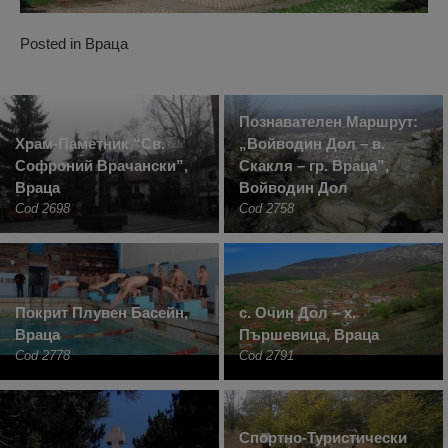
Posted in
Враца
Познавателен Маршрут:
Храм-Паметник “Св.
„Войводин Дол – в.
Софроний Врачански”,
Скакля – гр. Враца”,
Враца
Войводин Дол
Cod 2698
Cod 2758
Покрит Плувен Басейн,
с. Очин Дол – х.
Враца
Пършевица, Враца
Cod 2778
Cod 2791
Спортно-Туристически