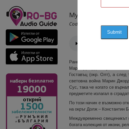
Музеят „Бащини О
Cod 1400
Ранните дни на музея „Бащин
Марин Джорджеску изложил за
Гоставъц (окр. Олт), а след
световна война Марин Джорд
Сус, така че когато се върн
предметите излагал в сградат
По този начин е възможно отк
на окръг Долж – Константин 
Междувременно свещеникът н
богата колекция от икони, ре