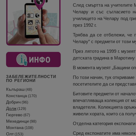
След смъртта на учителите М
Челару и със съгласието н
училището на Челару под гриж
през 1992 г.
Трябва да се отбележи, че 
Челару“ с предмети от този м
През лятото на 1999 г. музея
детската градина в Маротину 
В момента музеят „Бащини ог
ЗАБЕЛЕЖИТЕЛНОСТИ
По този начин, тук откриваме 
ПО РЕГИОНИ
посетителите да си представя
Кълъраш
(48)
Битовите предмети от началот
Констанца
(170)
впечатляваща колекция от мон
Добрич
(96)
владетеля. Колекцията оръжия
Долж
(129)
живели хората, които са полу
Гюргево
(67)
Мехединци
(98)
Отделна категория експонати 
Монтана
(108)
Сред експонатите има няколко
Олт
(153)