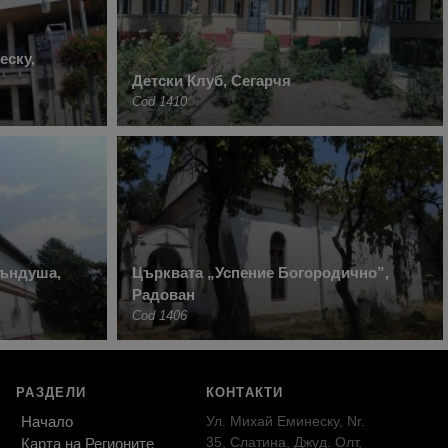
еску,
Детски Клуб, Сегарчя
Cod 1410
ръндуша,
Църквата „Успение Богородично”,
Радован
Cod 1406
РАЗДЕЛИ
КОНТАКТИ
Начало
Ул. Михай Еминеску, Nr.
35, Слатина, Джуд. Олт,
Карта на Регионите