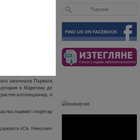
912 г., когато учителят
основно училище в село
гато започнала Първата
нцелария в Маротину де
трастен коллекционер, а
частва първият секретар
църквата «Св. Николае»