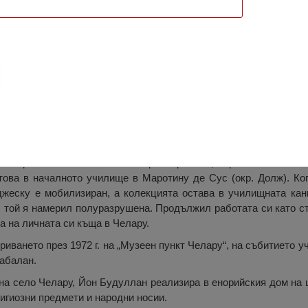
гнища”, Маротину де Жос
и огнища“ датира от ранните години на ХХ век, по-специално 1
 първи път личната си колекция първи път, първо в местното 
 това в началното училище в Маротину де Сус (окр. Долж). Ко
жеску е мобилизиран, а колекцията остава в училищната ка
ал той я намерил полуразрушена. Продължил работата си като с
а на личната си къща в Челару.
риването през 1972 г. на „Музеен пункт Челару“, на събитието у
Бабалан.
а село Челару, Йон Будуллан реализира в енорийския дом на 
лигиозни предмети и народни носии.