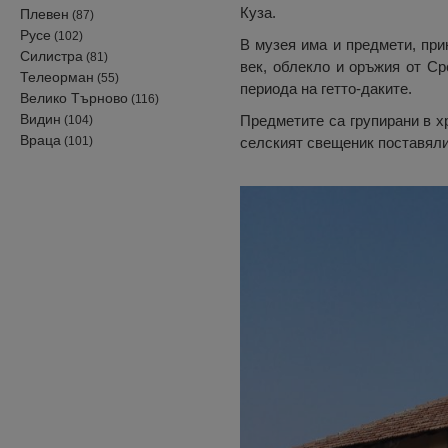
Куза.
Плевен
(87)
Русе
(102)
В музея има и предмети, при
Силистра
(81)
век, облекло и оръжия от Ср
Телеорман
(55)
периода на гетто-даките.
Велико Търново
(116)
Видин
Предметите са групирани в хр
(104)
Враца
(101)
селският свещеник поставяли