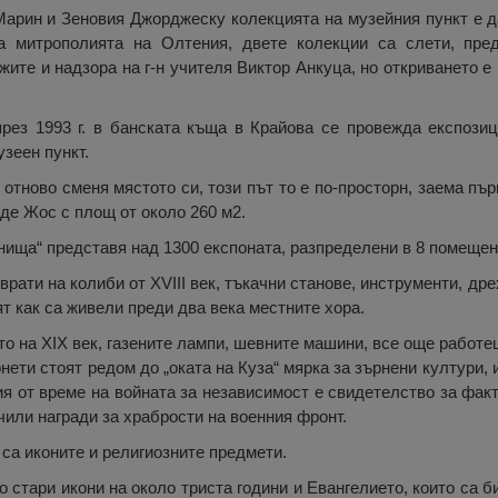
арин и Зеновия Джорджеску колекцията на музейния пункт е д
а митрополията на Олтения, двете колекции са слети, пре
ите и надзора на г-н учителя Виктор Анкуца, но откриването е
през 1993 г. в банската къща в Крайова се провежда експози
узеен пункт.
т отново сменя мястото си, този път то е по-просторн, заема пъ
де Жос с площ от около 260 м2.
нища“ представя над 1300 експоната, разпределени в 8 помещен
врати на колиби от XVIII век, тъкачни станове, инструменти, др
т как са живели преди два века местните хора.
о на XIX век, газените лампи, шевните машини, все още работе
ети стоят редом до „оката на Куза“ мярка за зърнени култури, 
 от време на войната за независимост е свидетелство за факта
чили награди за храбрости на военния фронт.
са иконите и религиозните предмети.
 стари икони на около триста години и Евангелието, които са 