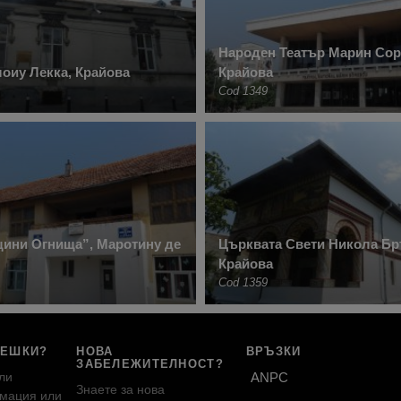
Народен Театър Марин Сор
оиу Лекка, Крайова
Крайова
Cod 1349
щини Огнища”, Маротину де
Църквата Свети Никола Б
Крайова
Cod 1359
РЕШКИ?
НОВА
ВРЪЗКИ
ЗАБЕЛЕЖИТЕЛНОСТ?
ли
ANPC
Знаете за нова
мация или