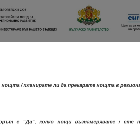
 нощта / планирате ли да прекарате нощта в регион
орът е "Да", колко нощи възнамерявате / сте п
КАРТА НА РЕГИОНИТЕ
РЕГИОНИ
КОН