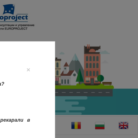
×
а?
рекарали в
ТАКТИ