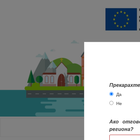
Прекарахте
Да
Не
Ако отгов
НАЧАЛО
региона?