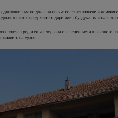
надлежащи към по-далечни епохи: селскостопански и домакинск
едновековието, сред които е дори един буздуган или парчета 
онологичен ред и са изследвани от специалисти в началото на 
 основите на музея.