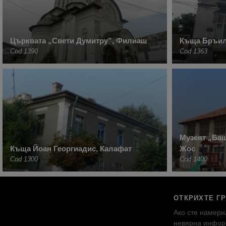
Църквата „Свети Думитру”, Филиаш
Къща Бръил
Cod 1390
Cod 1363
Музеят „Ба
Къща Йоан Георгиадис, Калафат
Жос
Cod 1300
Cod 1400
ОТКРИХТЕ Г
Ако сте намери
невярна инфор