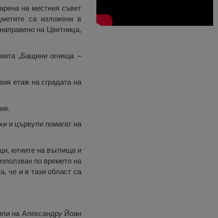
арена на местния съвет
дметите са изложени в
 направено на Цветница,
цията „Бащини огнища –
рвия етаж на сградата на
ия.
ехи и цървули помагат на
щи, ютиите на въглища и
използван по времето на
, че и в тази област са
били на Александру Йоан