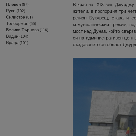
Плевен
В края на XIX век, Джурджу 
(87)
Русе
жители, в пропорция три чет
(102)
Силистра
(81)
регион Букурещ, става и с
Телеорман
(55)
комунистическият режим, по
Велико Търново
(116)
мост над Дунав, който свързв
Видин
(104)
си на административен центъ
Враца
(101)
създаването ан област Джурд