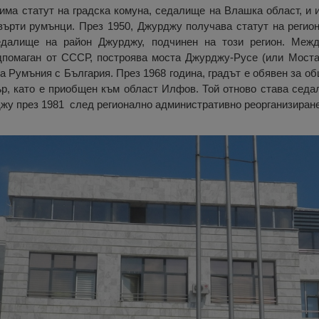
има статут на градска комуна, седалище на Влашка област, и 
върти румънци. През 1950, Джурджу получава статут на регион
едалище на район Джурджу, подчинен на този регион. Межд
дпомаган от СССР, построява моста Джурджу-Русе (или Моста
а Румъния с България. През 1968 година, градът е обявен за об
р, като е приобщен към област Илфов. Той отново става седа
жу през 1981 след регионално административно реорганизиране