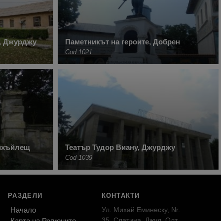
, Джурджу
Паметникът на героите, Добрен
Cod 1021
Михъйлещ
Театър Тудор Виану, Джурджу
Cod 1039
РАЗДЕЛИ
КОНТАКТИ
Начало
Ул. Михай Еминеску, Nr.
35, Слатина, Джуд. Олт,
Карта на Регионите