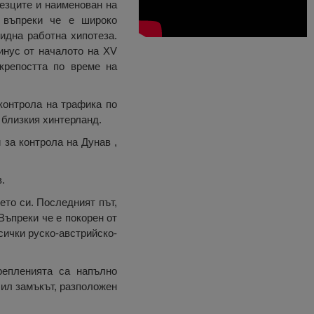
уезците и наименован на
, въпреки че е широко
идна работна хипотеза.
инус от началото на XV
крепостта по време на
контрола на трафика по
 близкия хинтерланд.
 за контрола на Дунав ,
.
ето си. Последният път,
 Въпреки че е покорен от
всички руско-австрийско-
репленията са напълно
бил замъкът, разположен