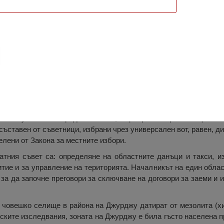
журджу, Джурджу
властта на местната публична администрация в Румъния, съст
на комуналните и градски съвети, с цел реализиране обществе
съставен от съветници, избрани чрез универсален вот, равен, ди
елени от Закона за местните избори.
тния съвет са: определяне на областните данъци и такси, из
тие и за управление на територията. Началникът на един обла
за да започне преговори за сключване на договори за заеми и 
 човешко селище в района на Джурджу датират от мезолита (хи
ските изследвания, зоната на Джурджу е била гъсто населена пр