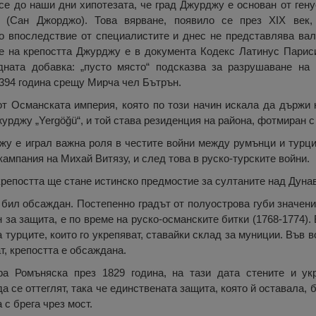
 се до наши дни хипотезата, че град Джурджу е основан от ген
а (Сан Джорджо). Това вярване, появило се през XIX век
о впоследствие от специалистите и днес не представлява вал
е на крепостта Джурджу е в документа Кодекс Латинус Парис
ната добавка: „пусто място“ подсказва за разрушаване на 
394 година срещу Мирча чел Бътрън.
от Османската империя, която по този начин искала да държи 
рджу „Yergöğü“, и той става резиденция на района, фотмиран с
жу е играл важна роля в честите войни между румънци и турци
ампания на Михай Витязу, и след това в руско-турските войни.
крепостта ще стане истинско предмостие за султаните над Дунав
 бил обсаждан. Постепенно градът от полуострова губи значени
н за защита, е по време на руско-османските битки (1768-1774).
а турците, които го укрепяват, ставайки склад за муниции. Във 
т, крепостта е обсаждана.
а Ромъняска през 1829 година, на тази дата стените и ук
а се оттеглят, така че единствената защита, която й оставала, 
 с брега чрез мост.