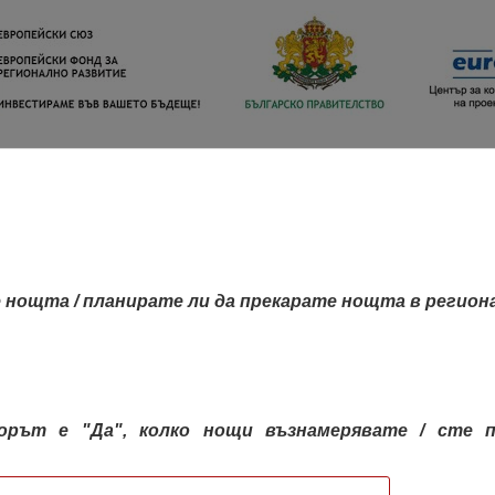
 нощта / планирате ли да прекарате нощта в регион
орът е "Да", колко нощи възнамерявате / сте п
КАРТА НА РЕГИОНИТЕ
РЕГИОНИ
КОН