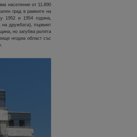
има население от 11.890
ален град в рамките на
у 1952 и 1954 година,
 на дружбата), първият
щина, но загубва ролята
лище нгодиа област със
.