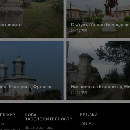
житниците
Статуята Аполо Белведере
Cod 1066
вета Екатерина, Фръцещ
Имението на Кълинеску, 
Cod 1056
РЕШКИ?
НОВА
ВРЪЗКИ
ЗАБЕЛЕЖИТЕЛНОСТ?
ли
ANPC
Знаете за нова
мация или