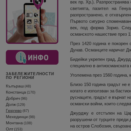
век пр. Хр.). Разпространява
светията, пазител на Гену
разпространено, е отхвърлен
Първото сигурно споменаван
век, под форма Зорио. След
османското нашествие през 1
През 1420 година е покорен 
Дунав. Османците наричат Джу
Бидейки укрепен град, Джурд
специално в антиосманската к
ЗАБЕЛЕЖИТЕЛНОСТИ
Уголемена през 1560 година, 
ПО РЕГИОНИ
Близо 150 година градът не е
Кълъраш
(48)
когато е използван за бастио
Констанца
(170)
руснаците, градът е върнат н
Добрич
(96)
османски войни, които следва
Долж
(129)
Гюргево
(67)
Джурджу е отстъпен на Цар
Мехединци
(98)
разрушени от турците преди д
Монтана
(108)
на остров Слобозия, свързана
Олт
(153)