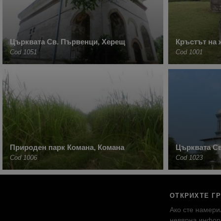
Църквата Св. Първенци, Херещ
Кръстът на 
Cod 1051
Cod 1001
Природен парк Комана, Комана
Църквата С
Cod 1006
Cod 1023
ОТКРИХТЕ Г
Ако сте намери
невярна инфор