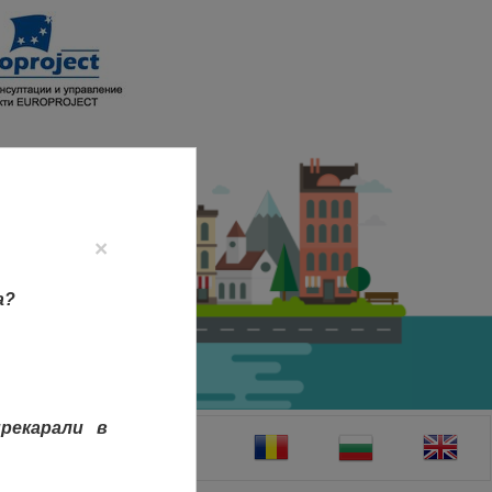
×
а?
рекарали в
ТАКТИ