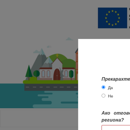
Прекарахте
Да
Не
Ако отгов
НАЧАЛО
региона?