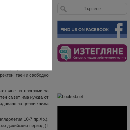
авен на областно ниво,
ните услуги от областен
ректен, таен и свободно
готвяне на програми за
стен съвет има нужда от
издаване на ценни книжа
лядолетия 10-7 пр.Хр.).
ез дакийския период ( I