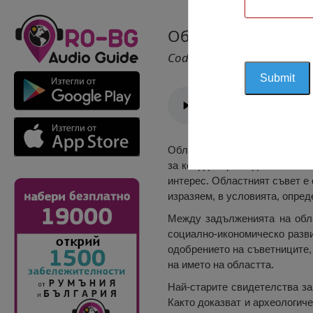
Областен Съвет Д
Cod 1031
Областният съвет Джурджу е 
за координиране дейностите 
интерес. Областният съвет е 
изразяем, в условията, опред
Между задълженията на обла
социално-икономическо разви
одобрението на съветниците, 
на името на областта.
Най-старите свидетелства за
Както доказват и археологиче