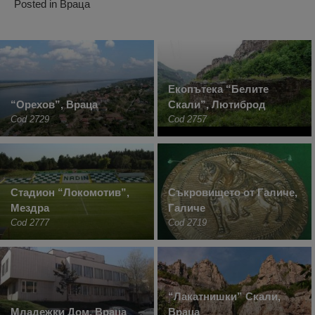
Posted in
Враца
Екопътека “Белите
“Орехов”, Враца
Скали”, Лютиброд
Cod 2729
Cod 2757
Стадион “Локомотив”,
Съкровището от Галиче,
Мездра
Галиче
Cod 2777
Cod 2719
“Лакатнишки” Скали,
Младежки Дом, Враца
Враца