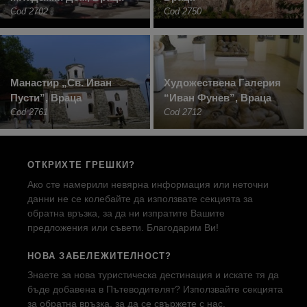
Cod 2702
Cod 2750
Манастир „Св. Иван
Художествена Галерия
Пусти”, Враца
“Иван Фунев”, Враца
Cod 2761
Cod 2712
ОТКРИХТЕ ГРЕШКИ?
Ако сте намерили невярна информация или неточни
данни не се колебайте да използвате секцията за
обратна връзка, за да ни изпратите Вашите
предложения или съвети. Благодарим Ви!
НОВА ЗАБЕЛЕЖИТЕЛНОСТ?
Знаете за нова туристическа дестинация и искате тя да
бъде добавена в Пътеводителят? Използвайте секцията
за обратна връзка, за да се свържете с нас.