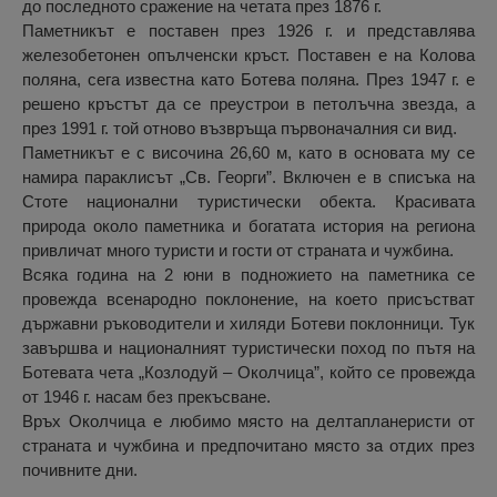
до последното сражение на четата през 1876 г.
Паметникът е поставен през 1926 г. и представлява
железобетонен опълченски кръст. Поставен е на Колова
поляна, сега известна като Ботева поляна. През 1947 г. е
решено кръстът да се преустрои в петолъчна звезда, а
през 1991 г. той отново възвръща първоначалния си вид.
Паметникът е с височина 26,60 м, като в основата му се
намира параклисът „Св. Георги”. Включен е в списъка на
Стоте национални туристически обекта. Красивата
природа около паметника и богатата история на региона
привличат много туристи и гости от страната и чужбина.
Всяка година на 2 юни в подножието на паметника се
провежда всенародно поклонение, на което присъстват
държавни ръководители и хиляди Ботеви поклонници. Тук
завършва и националният туристически поход по пътя на
Ботевата чета „Козлодуй – Околчица”, който се провежда
от 1946 г. насам без прекъсване.
Връх Околчица е любимо място на делтапланеристи от
страната и чужбина и предпочитано място за отдих през
почивните дни.