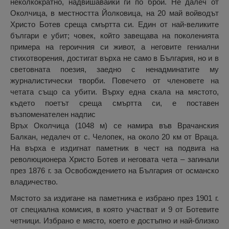
неколкократно, надвишавайки ги по брой. Не далеч от
Околчица, в местността Йолковица, на 20 май войводът
Христо Ботев среща смъртта си. Един от най-великите
българи е убит; човек, който завещава на поколенията
примера на героичния си живот, а неговите гениални
стихотворения, достигат върха не само в България, но и в
световната поезия, заедно с ненадминатите му
журналистически творби. Повечето от членовете на
четата също са убити. Върху една скала на мястото,
където поетът среща смъртта си, е поставен
възпоменателен надпис
Връх Околчица (1048 м) се намира във Врачанския
Балкан, недалеч от с. Челопек, на около 20 км от Враца.
На върха е издигнат паметник в чест на подвига на
революционера Христо Ботев и неговата чета – загинали
през 1876 г. за Освобождението на България от османско
владичество.
Мястото за издигане на паметника е избрано през 1901 г.
от специална комисия, в която участват и 9 от Ботевите
четници. Избрано е място, което е достъпно и най-близко