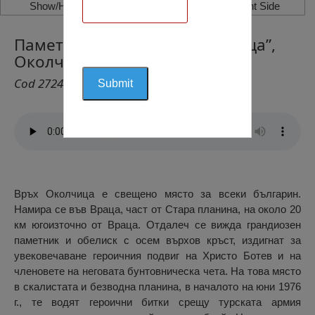
Show/Hide Left Side
Show/Hide Right Side
Паметникът на Връх “Околчица”,
Околчица
Cod 2724
Връх Околчица е свещено място за всеки българин.
Намира се във Враца, част от Стара планина, на около 20
км югоизточно от Враца. Отдалеч се вижда грандиозен
паметник и обелиск с осем върхов кръст, издигнат за
увековечаване героичния подвиг на Христо Ботев и на
членовете на неговата бунтовническа чета. На това място
в скалистата и безводна планина, в началото на юни 1976
г., те водят героични битки срещу турската армия