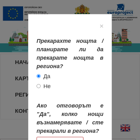
×
Прекарахте нощта /
планирате ли да
прекарате нощта в
НАЧАЛО
региона?
Да
КАРТА НА РЕГИОНИТЕ
Не
РЕГИОНИ
Ако отговорът е
КОНТАКТИ
"Да", колко нощи
възнамерявате / сте
прекарали в региона?