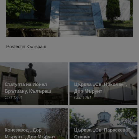
Posted in
Кълъраш
Статуята на Йонел
Църква „Св. Николае”,
Брътиану, Кълъраш
Дор Мърунт I
Cod 1258
Cod 1261
Конезавод „Дор
Църква „Св. Параскева”,
Мърунт”, Дор Мърунт
Станчя