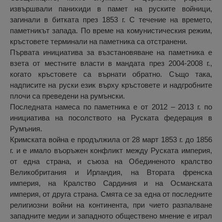
извършвали панихиди в памет на руските войници,
загинали в битката през 1853 г. С течение на времето,
паметникът запада. По време на комунистическия режим,
кръстовете терминали на паметника са отстранени.
Първата инициатива за възстановяване на паметника е
взета от местните власти в мандата през 2004-2008 г.,
когато кръстовете са върнати обратно. Също така,
надписите на руски език върху кръстовете и надгробните
плочи са преведени на румънски.
Последната намеса по паметника е от 2012 – 2013 г. по
инициатива на посолството на Руската федерация в
Румъния.
Кримската война е продължила от 28 март 1853 г. до 1856
г. и е имало въоръжен конфликт между Руската империя,
от една страна, и съюза на Обединеното кралство
Великобритания и Ирландия, на Втората френска
империя, на Кралство Сардиния и на Османската
империя, от друга страна. Смята се за една от последните
религиозни войни на континента, при чието разпалване
западните медии и западното обществено мнение е играл