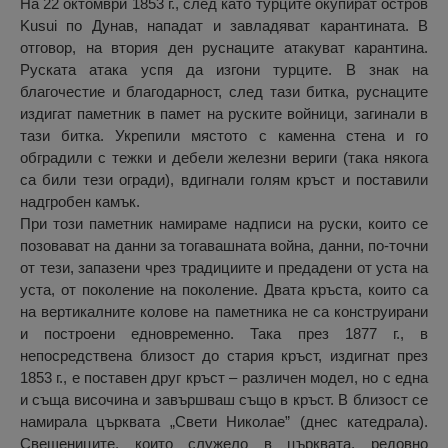
На 22 октомври 1853 г., след като турците окупират остров
Kusui по Дунав, нападат и завладяват карантината. В
отговор, на втория ден руснаците атакуват карантина.
Руската атака успя да изгони турците. В знак на
благочестие и благодарност, след тази битка, руснаците
издигат паметник в памет на руските войници, загинали в
тази битка. Укрепили мястото с каменна стена и го
обградили с тежки и дебели железни вериги (така някога
са били тези огради), вдигнали голям кръст и поставили
надгробен камък.
При този паметник намираме надписи на руски, които се
позовават на данни за тогавашната война, данни, по-точни
от тези, запазени чрез традициите и предадени от уста на
уста, от поколение на поколение. Двата кръста, които са
на вертикалните колове на паметника не са конструирани
и построени едновременно. Така през 1877 г., в
непосредствена близост до стария кръст, издигнат през
1853 г., е поставен друг кръст – различен модел, но с една
и съща височина и завършваш също в кръст. В близост се
намирала църквата „Свети Николае” (днес катедрала).
Свещениците, които служело в църквата, редовно