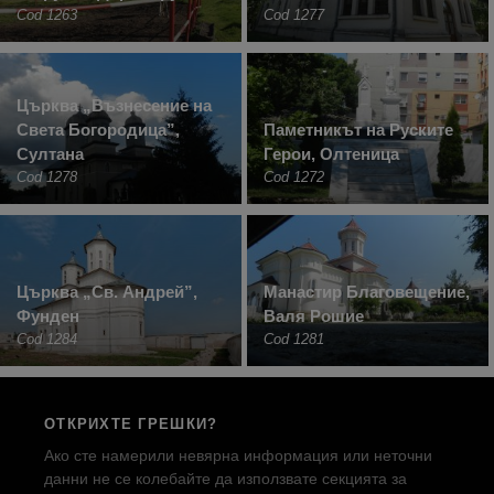
Cod 1263
Cod 1277
Църква „Възнесение на
Света Богородица”,
Паметникът на Руските
Султана
Герои, Олтеница
Cod 1278
Cod 1272
Църква „Св. Андрей”,
Манастир Благовещение,
Фунден
Валя Рошие
Cod 1284
Cod 1281
ОТКРИХТЕ ГРЕШКИ?
Ако сте намерили невярна информация или неточни
данни не се колебайте да използвате секцията за