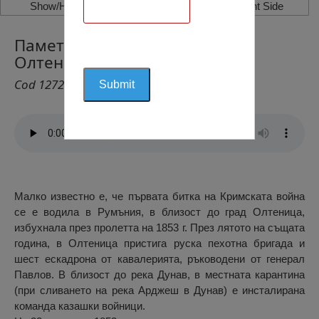
Show/Hide Left Side
Show/Hide Right Side
Паметникът на Руските Герои,
Олтеница
Cod 1272
Малко известно е, че първата битка на Кримската война
се е водила в Румъния, в близост до град Олтеница,
избухнала през пролетта на 1853 г. През лятото на същата
година, в Олтеница пристига руска пехотна бригада и
шест ескадрона от кавалерията, ръководени от генерал
Павлов. В близост до река Дунав, в местната карантина
(при сливането на река Арджеш в Дунав) е инсталирана
команда казашки войници.