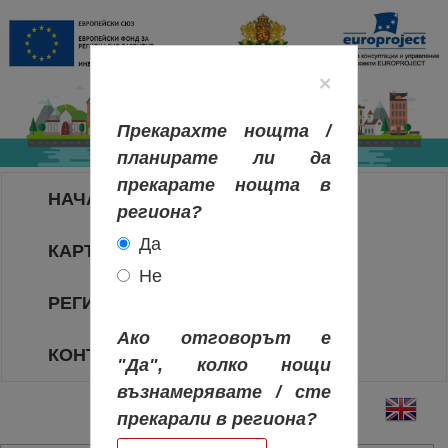
×
Прекарахте нощта /
планирате ли да
прекарате нощта в
НАЧАЛО
региона?
Да
КАРТА НА РЕГИОНИТЕ
Не
РЕГИОНИ
Ако отговорът е
КОНТАКТИ
"Да", колко нощи
възнамерявате / сте
прекарали в региона?