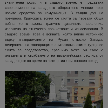
значителна роля, и в същото време, е предавана
своевременно на западното обществено мнение чрез
новите средства за комуникация. В същия дух на
премиери, Кримската война се смята за първата обща
война, която засяга трагично цивилното население,
изложено на етническо прочистване и изнасилвания. В
същото време, това е войната, която влияе устойчиво
върху възприемането на Русия относно Запада,
легирането на западняците с мюсюлманските турци се
смята за предателство, сравнимо може би само с
инвазията и ограбването на византийската столица от
западняците по време на четвъртия кръстоносен поход.