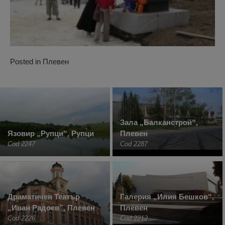
Posted in
Плевен
Зала „Балканстрой“,
Язовир „Рупци“, Рупци
Плевен
Cod 2247
Cod 2287
Драматичен Театър
Галерия „Илия Бешков“,
„Иван Радоев”, Плевен
Плевен
Cod 2226
Cod 2212