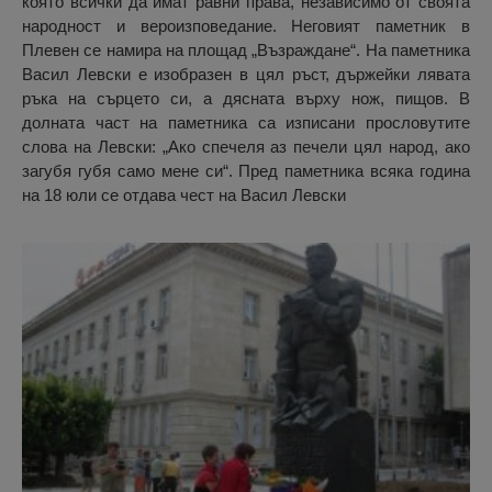
която всички да имат равни права, независимо от своята
народност и вероизповедание. Неговият паметник в
Плевен се намира на площад „Възраждане“. На паметника
Васил Левски е изобразен в цял ръст, държейки лявата
ръка на сърцето си, а дясната върху нож, пищов. В
долната част на паметника са изписани прословутите
слова на Левски: „Ако спечеля аз печели цял народ, ако
загубя губя само мене си“. Пред паметника всяка година
на 18 юли се отдава чест на Васил Левски