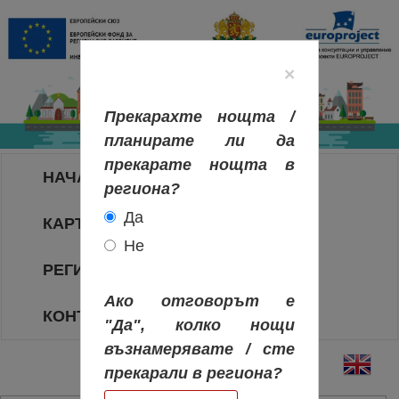
×
Прекарахте нощта /
планирате ли да
прекарате нощта в
НАЧАЛО
региона?
Да
КАРТА НА РЕГИОНИТЕ
Не
РЕГИОНИ
Ако отговорът е
КОНТАКТИ
"Да", колко нощи
възнамерявате / сте
прекарали в региона?