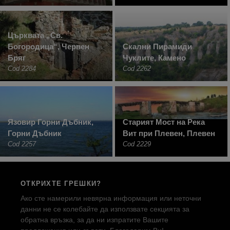
Църквата „Св.
Богородица“, Червен
Скални Пирамиди
Бряг
Чуклите, Камено
Cod 2284
Cod 2262
Язовир Горни Дъбник,
Старият Мост на Река
Горни Дъбник
Вит при Плевен, Плевен
Cod 2257
Cod 2229
ОТКРИХТЕ ГРЕШКИ?
Ако сте намерили невярна информация или неточни
данни не се колебайте да използвате секцията за
обратна връзка, за да ни изпратите Вашите