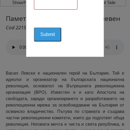
Show/Hide Left Side
Show/Hide Right Side
Паметник на Васил Левски, Плевен
Cod 2215
Васил Левски е национален герой на България. Той е
идеолог и организатор на българската национална
революция, основател на Вътрешната революционна
организация (ВРО). Известен е и като Апостола на
свободата, заради организирането и разработването на
революционна мрежа за освобождаване на България от
османско владичество. Пътува по страната и създава
частни революционни комитети, които да подготвят обща
революция. Неговата мечта е чиста и свята република, в