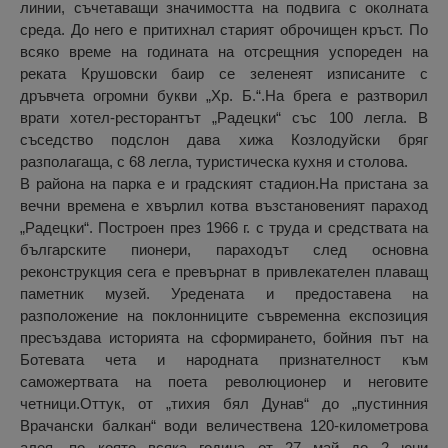
линии, съчетаващи значимостта на подвига с околната
среда. До него е притихнал старият оброчищен кръст. По
всяко време на годината на отсрещния успореден на
реката Крушовски баир се зеленеят изписаните с
дръвчета огромни букви „Хр. Б.“.На брега е разтворил
врати хотел-ресторантът „Радецки“ със 100 легла. В
съседство подслон дава хижа Козлодуйски бряг
разполагаща, с 68 легла, туристическа кухня и столова.
В района на парка е и градският стадион.На пристана за
вечни времена е хвърлил котва възстановеният параход
„Радецки“. Построен през 1966 г. с труда и средствата на
българските пионери, параходът след основна
реконструкция сега е превърнат в привлекателен плаващ
паметник музей. Уредената и предоставена на
разположение на поклонниците съвременна експозиция
пресъздава историята на сформирането, бойния път на
Ботевата чета и народната признателност към
саможертвата на поета революционер и неговите
четници.Оттук, от „тихия бял Дунав“ до „пустинния
Врачански балкан“ води величествена 120-километрова
алея, по която всяка година от 27 май до 2 юни