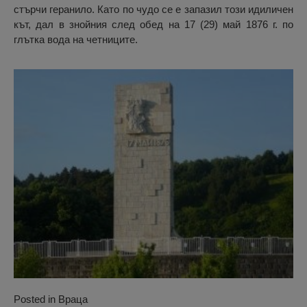
стърчи геранило. Като по чудо се е запазил този идиличен
кът, дал в знойния след обед на 17 (29) май 1876 г. по
глътка вода на четниците.
Posted in
Враца