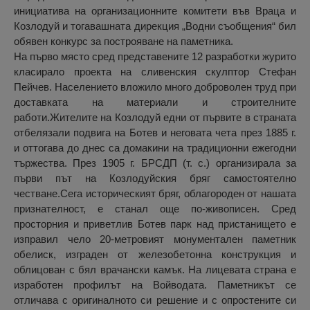
инициатива на организационните комитети във Враца и
Козлодуй и тогавашната дирекция „Водни съобщения“ бил
обявен конкурс за построяване на паметника.
На първо място сред представените 12 разработки журито
класирало проекта на сливенския скулптор Стефан
Пейчев. Населението вложило много доброволен труд при
доставката на материали и строителните
работи.Жителите на Козлодуй едни от първите в страната
отбелязали подвига на Ботев и неговата чета през 1885 г.
и оттогава до днес са домакини на традиционни ежегодни
тържества. През 1905 г. БРСДП (т. с.) организирала за
първи път на Козлодуйския бряг самостоятелно
честване.Сега историческият бряг, облагороден от нашата
признателност, е станал още по-живописен. Сред
просторния и приветлив Ботев парк над пристанището е
изправил чело 20-метровият монументален паметник
обелиск, изграден от железобетонна конструкция и
облицован с бял врачански камък. На лицевата страна е
изработен профилът на Войводата. Паметникът се
отличава с оригиналното си решение и с опростените си