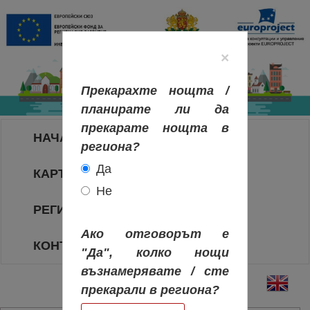
×
Прекарахте нощта /
планирате ли да
прекарате нощта в
НАЧАЛО
региона?
Да
КАРТА НА РЕГИОНИТЕ
Не
РЕГИОНИ
Ако отговорът е
КОНТАКТИ
"Да", колко нощи
възнамерявате / сте
прекарали в региона?