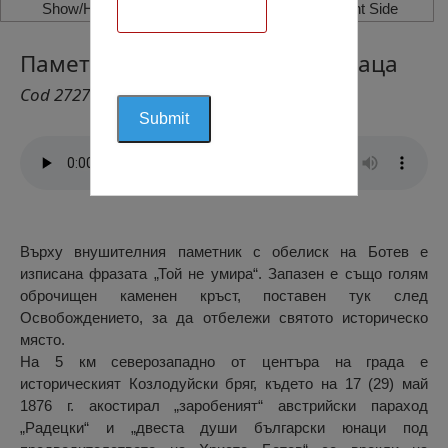
Show/Hide Left Side
Show/Hide Right Side
Паметник на Христо Ботев, Враца
Cod 2727
Върху внушителния паметник с обелиск на Ботев е
изписана фразата „Той не умира“. Запазен е също голям
оброчищен каменен кръст, поставен тук след
Освобождението, за да отбележи святото историческо
място.
На 5 км северозападно от центъра на града е
историческият Козлодуйски бряг, където на 17 (29) май
1876 г. акостирал „заробеният“ австрийски параход
„Радецки“ и „двеста души български юнаци под