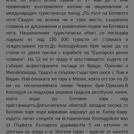
преминават възторжените колони на националния и
международен туристически поход „По пътя на Ботевата
чета“.Свидно на всички ни е това място, съхранило
спомена за дръзновения и романтичен подвиг на Ботевата
чета. Националният туристически обект се посещава
годишно от над 150 000 туристи от страната и
чуждестранни гости.До Козлодуйския бряг може да се
стигне от двете посоки с корабите на “Българско речно
плаване”. На 13 км от града е кръстовището, където се
събират асфалтираните пътища от Враца, Оряхово и
Михайловград. Градът е свързан също чрез шосе с Лом и
Видин. Най-близката жп гара е Мизия, която отстои па 26
км на теснолинейната линия Червен бряг-Оряхово.В
Козлодуй се поддържа редовна градска автобусна линия,
която води до Ботевия парк над
пристанището.Допълнителни обекти;В западна посока от
Ботевия парк води маркиран маршрут до м. Килер баир.
където личат следите на историческия Козлодуйски вал
от Първата българска държава.На 5 км източно от
центъра на града е м. Матеев геран – вдясно от шосето