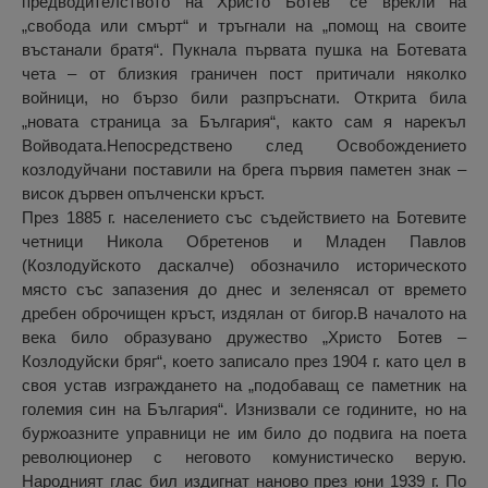
предводителството на Христо Ботев“ се врекли на
„свобода или смърт“ и тръгнали на „помощ на своите
въстанали братя“. Пукнала първата пушка на Ботевата
чета – от близкия граничен пост притичали няколко
войници, но бързо били разпръснати. Открита била
„новата страница за България“, както сам я нарекъл
Войводата.Непосредствено след Освобождението
козлодуйчани поставили на брега първия паметен знак –
висок дървен опълченски кръст.
През 1885 г. населението със съдействието на Ботевите
четници Никола Обретенов и Младен Павлов
(Козлодуйското даскалче) обозначило историческото
място със запазения до днес и зеленясал от времето
дребен оброчищен кръст, издялан от бигор.В началото на
века било образувано дружество „Христо Ботев –
Козлодуйски бряг“, което записало през 1904 г. като цел в
своя устав изграждането на „подобаващ се паметник на
големия син на България“. Изнизвали се годините, но на
буржоазните управници не им било до подвига на поета
революционер с неговото комунистическо верую.
Народният глас бил издигнат наново през юни 1939 г. По