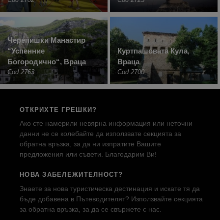
Черепишки Манастир
“Успенние
Куртпашовата Кула,
Богородично“, Враца
Враца
Cod 2763
Cod 2700
ОТКРИХТЕ ГРЕШКИ?
Ако сте намерили невярна информация или неточни
данни не се колебайте да използвате секцията за
обратна връзка, за да ни изпратите Вашите
предложения или съвети. Благодарим Ви!
НОВА ЗАБЕЛЕЖИТЕЛНОСТ?
Знаете за нова туристическа дестинация и искате тя да
бъде добавена в Пътеводителят? Използвайте секцията
за обратна връзка, за да се свържете с нас.