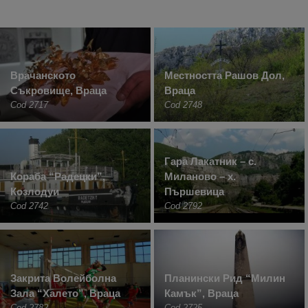
Врачанското
Местността Рашов Дол,
Съкровище, Враца
Враца
Cod 2717
Cod 2748
Гара Лакатник – с.
Кораба “Радецки”,
Миланово – х.
Козлодуи
Пършевица
Cod 2742
Cod 2792
Закрита Волейболна
Планински Рид “Милин
Зала “Халето”, Враца
Камък”, Враца
Cod 2782
Cod 2725