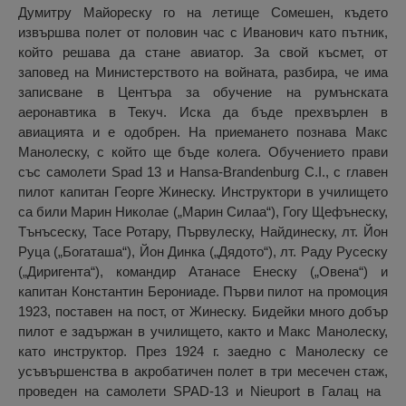
Думитру Майореску го на летище Сомешен, където
извършва полет от половин час с Иванович като пътник,
който решава да стане авиатор. За свой късмет, от
заповед на Министерството на войната, разбира, че има
записване в Центъра за обучение на румънската
аеронавтика в Текуч. Иска да бъде прехвърлен в
авиацията и е одобрен. На приемането познава Макс
Манолеску, с който ще бъде колега. Обучението прави
със самолети Spad 13 и Hansa-Brandenburg C.I., с главен
пилот капитан Георге Жинеску. Инструктори в училището
са били Марин Николае („Марин Силаа“), Гогу Щефънеску,
Тънъсеску, Тасе Ротару, Първулеску, Найдинеску, лт. Йон
Руца („Богаташа“), Йон Динка („Дядото“), лт. Раду Русеску
(„Диригента“), командир Атанасе Енеску („Овена“) и
капитан Константин Берониаде. Първи пилот на промоция
1923, поставен на пост, от Жинеску. Бидейки много добър
пилот е задържан в училището, както и Макс Манолеску,
като инструктор. През 1924 г. заедно с Манолеску се
усъвършенства в акробатичен полет в три месечен стаж,
проведен на самолети SPAD-13 и Nieuport в Галац на ​​