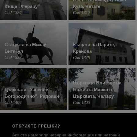
Къща „Ферару”
Куза, Четате
Cod 1320
Cod 1312
Статуята на Михай
Къщата на Парите,
Витязул
Крайова
Cod 1333
Cod 1379
Църквата Влизане на
Църквата „Успение
Божията Майка в
Богородично”, Радован
Църквата, Челару
Cod 1406
Cod 1309
ОТКРИХТЕ ГРЕШКИ?
Ако сте намерили невярна информация или неточни