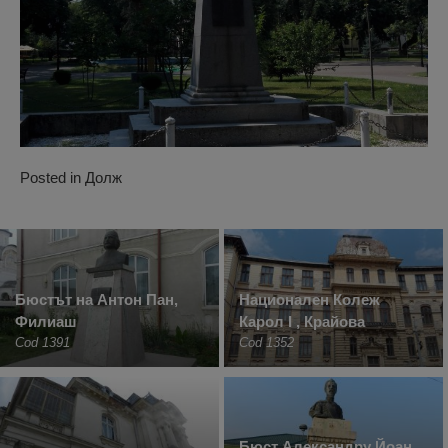
Posted in
Долж
Бюстът на Антон Пан,
Национален Колеж
Филиаш
Карол I , Крайова
Cod 1391
Cod 1352
Бюст Александру Йоан