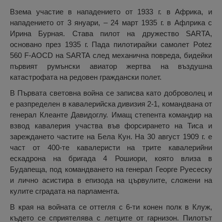
Взема участие в нападението от 1933 г. в Африка, и
нападението от 3 януари, – 24 март 1935 г. в Афлрика с
Ирина Бурная. Става пилот на дружество SARTA,
основано през 1935 г. Пада пилотирайки самолет Potez
560 F-AOCD на SARTA след механична повреда, бидейки
първият румънски авиатор жертва на въздушна
катастрофата на редовен граждански полет.
В Първата световна война се записва като доброволец и
е разпределен в кавалерийска дивизия 2-1, командвана от
генерал Клеанте Давидоглу. Имащ степента командир на
взвод кавалерия участва във форсирането на Тиса и
зареждането частите на Бела Кун. На 30 август 1909 г. е
част от 400-те кавалеристи на трите кавалерийни
ескадрона на бригада 4 Рошиори, която влиза в
Будапеща, под командването на генерал Георге Руесеску
и лично асистира в епизода на цървулите, сложени на
кулите сградата на парламента.
В края на войната се оттегля с 6-ти конен полк в Клуж,
където се сприятелява с летците от гарнизон. Пилотът