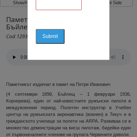
Show/Hide Left Side
Show/Hide Right Side
Паметник „Петре Иванович”,
Бъйлещ
Cod 1293
Паметникът издигнат в памет на Петре Иванович
(4 септември 1898, Бъйлещ – 1 февруари 1936,
Корнерева), един от най-известните румънски пилоти в
междувоенния период. Полетен инструктор в Учебен
център на румънската аеронавтика (военен) в Текуч и в
гражданското училище за полети на ARPA. Развиваа се в
множество демонстрации на висш пилотаж, бидейки един
от първоначалните членове на групата Червените дяволи.