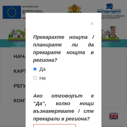
×
Прекарахте нощта /
планирате ли да
прекарате нощта в
НАЧАЛО
региона?
Да
КАРТА НА РЕГИОНИТЕ
Не
РЕГИОНИ
Ако отговорът е
КОНТАКТИ
"Да", колко нощи
възнамерявате / сте
прекарали в региона?