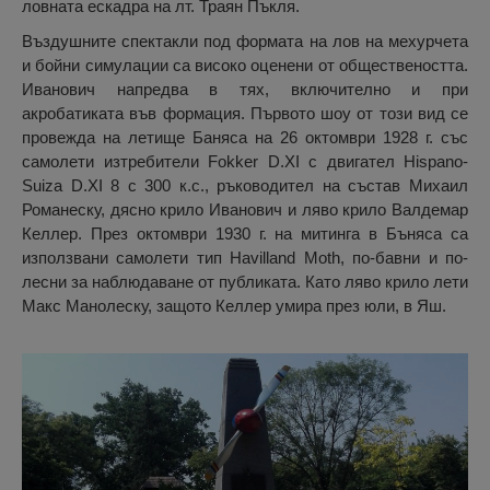
ловната ескадра на лт. Траян Пъкля.
Въздушните спектакли под формата на лов на мехурчета
и бойни симулации са високо оценени от обществеността.
Иванович напредва в тях, включително и при
акробатиката във формация. Първото шоу от този вид се
провежда на летище Баняса на 26 октомври 1928 г. със
самолети изтребители Fokker D.XI с двигател Hispano-
Suiza D.XI 8 с 300 к.с., ръководител на състав Михаил
Романеску, дясно крило Иванович и ляво крило Валдемар
Келлер. През октомври 1930 г. на митинга в Бъняса са
използвани самолети тип Havilland Moth, по-бавни и по-
лесни за наблюдаване от публиката. Като ляво крило лети
Макс Манолеску, защото Келлер умира през юли, в Яш.