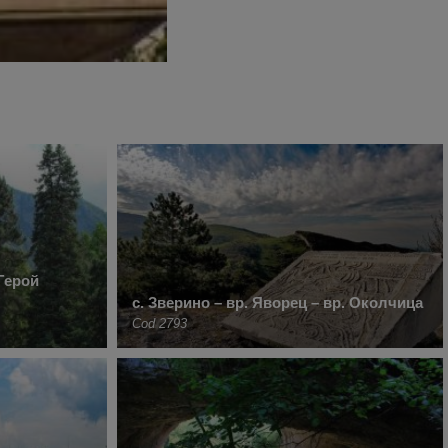
Герой
с. Зверино – вр. Яворец – вр. Околчица
Cod 2793