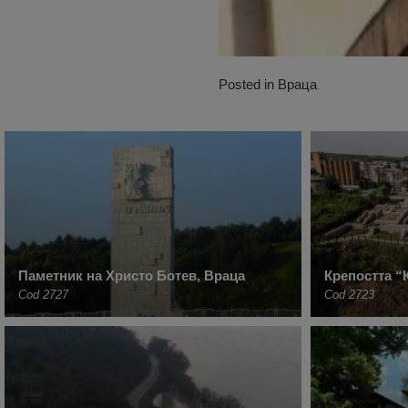
Posted in
Враца
Паметник на Христо Ботев, Враца
Крепостта “
Cod 2727
Cod 2723