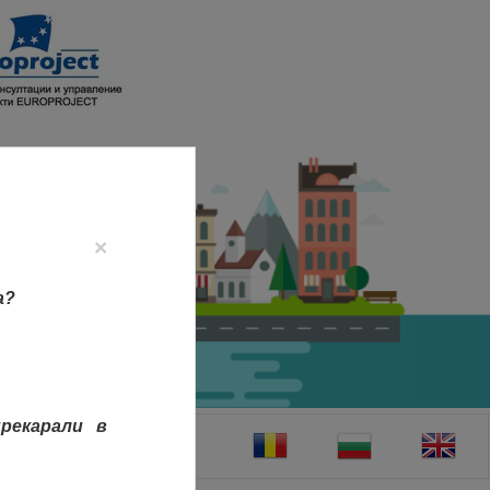
×
а?
рекарали в
ТАКТИ