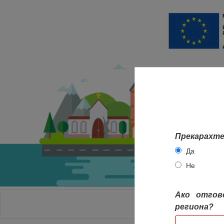
Прекарахте
Да
Не
Ако отгов
НАЧАЛО
региона?