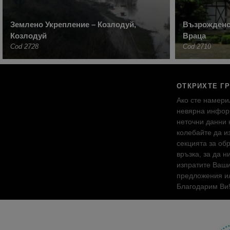
Землено Укрепление – Козлодуй,
Възрожденс
Козлодуй
Враца
Cod 2728
Cod 2710
ОТКРИХТЕ Г
Ако сте намери
невярна инфор
неточни данни 
колебайте да и
секцията за об
връзка, за да н
изпратите Ваш
предложения ил
Благодарим Ви