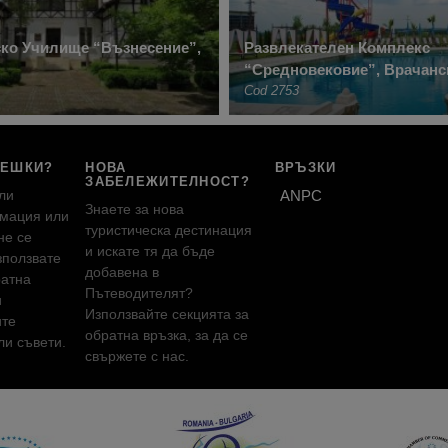
ко Училище “Възнесение”,
Развлекателен Комплекс
“Средновековие”, Врачанс
Cod 2753
РЕШКИ?
НОВА
ВРЪЗКИ
ЗАБЕЛЕЖИТЕЛНОСТ?
ли
ANPC
Знаете за нова
мация или
туристическа дестинация
не се
и искате тя да бъде
зползвате
добавена в
ратна
Пътеводителят?
и
Използвайте секцията за
ите
обратна връзка, за да се
и съвети.
свържете с нас.
!