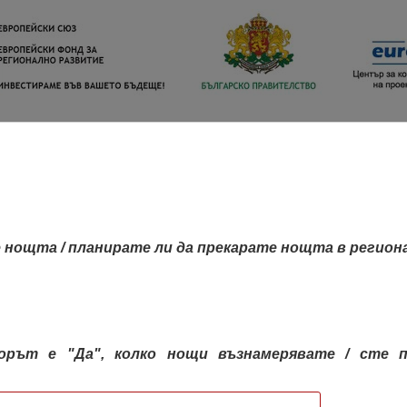
 нощта / планирате ли да прекарате нощта в регион
орът е "Да", колко нощи възнамерявате / сте п
КАРТА НА РЕГИОНИТЕ
РЕГИОНИ
КОН