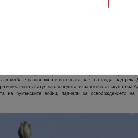
Румънската Дружба, Оряхово
а част на града на най-високата точка в центъра на Оряхово
линия на река Дунав и румънското селище Бекет от другата стр
а дружба е разположен в източната част на града, над река 
мира известната Статуя на свободата, изработена от скулптора А
тта на румънските войни, паднали за освобождението на 