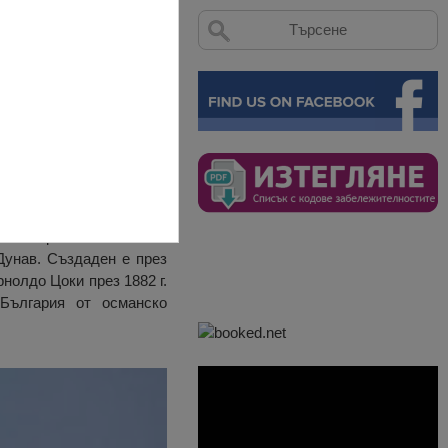
, от където се открива
ана на реката
Дунав. Създаден е през
рнолдо Цоки през 1882 г.
България от османско