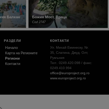
кия Балкан
Божия Мост, Враца
Cod 2747
РАЗДЕЛИ
КОНТАКТИ
Начало
Ул. Михай Еминеску, Nr.
35, Слатина, Джуд. Олт,
Карта на Регионите
Румъния
Региони
Тел:. 0249.420.098 / факс:
Контакти
0249.410.994
office@europroject.org.ro
www.europroject.org.ro