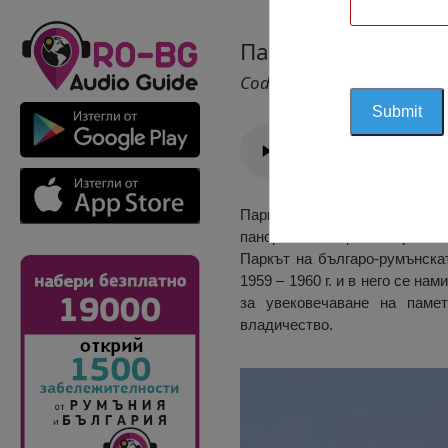
Парк на Българо-
Cod 2733
Паркът е изложен в източнат
панорама към цялата брегова 
Паркът на българо-румънскат
1959 – 1960 г. и в него се на
за увековечаване на паме
владичество.