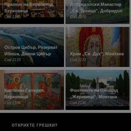
Празник на Берковица,
Добридолски Манастир
Берковица
„Св. Троица“, Добридол
Cod 2145
Cod 2170
Остров Цибър, Резерват
Ибиша, Долни Цибър
Храм „Св. Дух“, Монтана
Cod 2133
Cod 2172
Картинна Галерия,
Фонтаните на Площад
Берковица
„Жеравица“, Монтана
Cod 2106
Cod 2136
ОТКРИХТЕ ГРЕШКИ?