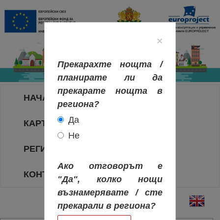
×
Прекарахте нощта /
планирате ли да
прекарате нощта в
НАЧАЛО
региона?
Да
КАРТА НА РЕГИОНИТЕ
Не
РЕГИОНИ
Ако отговорът е
КОНТАКТИ
"Да", колко нощи
възнамерявате / сте
прекарали в региона?