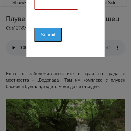
Show/Hide Left Side
Show/Hide Right Side
Плувен Басайн „Водопад“, Вършец
Cod 2187
Една от забележителносттите в края на града е
местността – „Водопада“. Там им комплекс с плувен
басейн и бунгала, където може да се отседне.