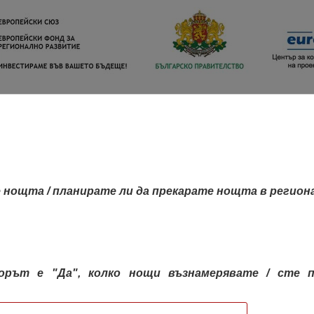
 нощта / планирате ли да прекарате нощта в регион
орът е "Да", колко нощи възнамерявате / сте п
КАРТА НА РЕГИОНИТЕ
РЕГИОНИ
КОН