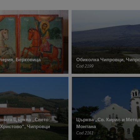
лерия, Берковица
Обиколка Чипровци, Чипр
Cod 2199
вната Църква „Свето
Църква „Св. Кирил и Метод
 Христово“, Чипровци
Монтана
Cod 2161