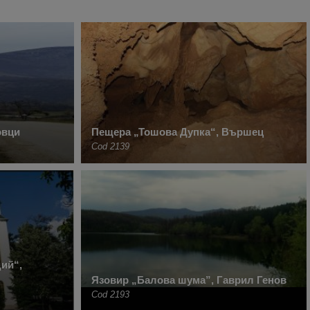
овци
Пещера „Тошова Дупка“, Вършец
Cod 2139
ий“,
Язовир „Балова шума”, Гаврил Генов
Cod 2193