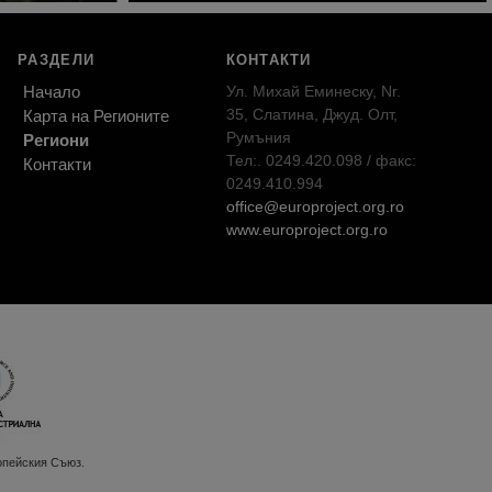
РАЗДЕЛИ
КОНТАКТИ
Начало
Ул. Михай Еминеску, Nr.
35, Слатина, Джуд. Олт,
Карта на Регионите
Румъния
Региони
Тел:. 0249.420.098 / факс:
Контакти
0249.410.994
office@europroject.org.ro
www.europroject.org.ro
опейския Съюз.