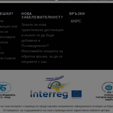
РЕШКИ?
НОВА
ВРЪЗКИ
ЗАБЕЛЕЖИТЕЛНОСТ?
ли
ANPC
Знаете за нова
мация или
туристическа дестинация
не се
и искате тя да бъде
зползвате
добавена в
ратна
Пътеводителят?
и
Използвайте секцията за
ите
обратна връзка, за да се
и съвети.
свържете с нас.
!
на тази интернет страница не представлява непременно официалната позиция на Евр
Отговорност за съдържанието на тази страница носят единствено нейните автори.