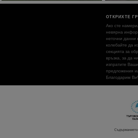
ОТКРИХТЕ Г
Ако сте намери
невярна инфор
неточни данни 
колебайте да и
секцията за об
връзка, за да н
изпратите Ваш
предложения ил
Благодарим Ви
Съдържанието 