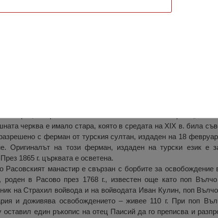
 „Света Троица“, Расово
оица’ се намира в самото село Расово на 30 км северно от град
настирът, но през XIX в. е възобновен. Селската черква „Свети 
ната черква е имало стара, която в средата на XIX в. била съв
разрешено с ферман от турския султан, издаден на 18 февруари
е. Оригиналът на този ферман, издаден на турски език е з
През 1865 г. църквата е осветена.
о Расовският манастир е свързан с борбите за освобождение в
 роден в Расово през 1768 г., известен още като поп Вълч
ник на Страхил войвода и на войводата Иван Кулин, поп Вълчо
рия и доживява освобождението – живее 110 г. При поп Въл
 оставил един ръкопис на отец Паисий да го преписва и разпр