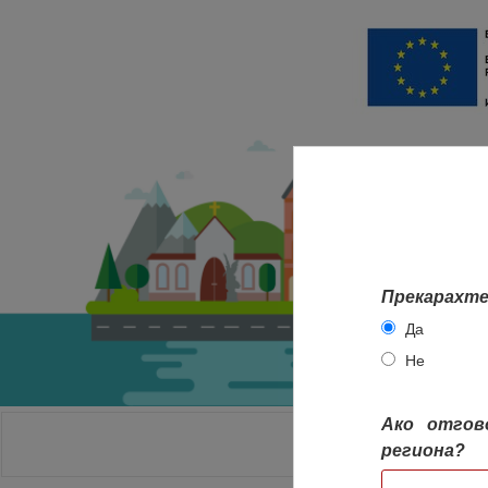
Прекарахте
Да
Не
Ако отгов
НАЧАЛО
региона?