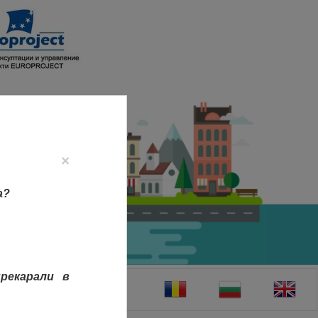
×
а?
рекарали в
ТАКТИ