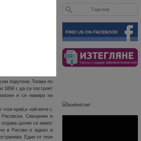
 Монтана.
Георги“ е била и част от
сем порутена. Тогава по
 1858 г. да си построят
апазен и се намира на
 този край,и най-вече с
о Расовски. Свещеник и
 отдава целия си живот
чо в Расово е идвал и
остранява. Един от тези