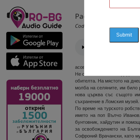
Расовски Манастир
Cod 2168
асовският манастир ‘Света Тр
Не се знае кога е създаден ма
обителта. На мястото на днеш
молба на селяните, им било 
нова църква със същото им
съхранение в Ломския музей. 
По време на турското робств
името на поп Вълчо Иванов,
бунтовник, хайдутин и помощ
за освобождението на Бълга
Софроний Врачански, като му