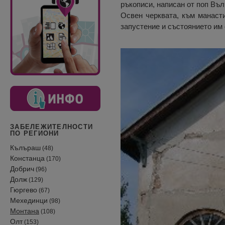
ръкописи, написан от поп Въл
Освен черквата, към манасти
запустение и състоянието им 
ЗАБЕЛЕЖИТЕЛНОСТИ
ПО РЕГИОНИ
Кълъраш
(48)
Констанца
(170)
Добрич
(96)
Долж
(129)
Гюргево
(67)
Мехединци
(98)
Монтана
(108)
Олт
(153)