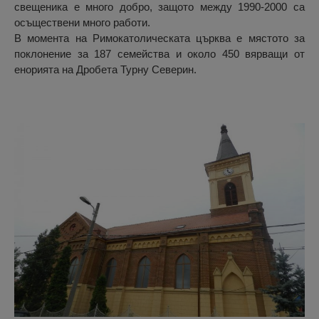
свещеника е много добро, защото между 1990-2000 са
осъществени много работи.
В момента на Римокатолическата църква е мястото за
поклонение за 187 семейства и около 450 вярващи от
енорията на Дробета Турну Северин.