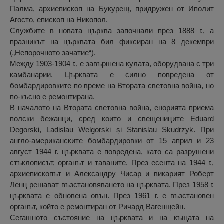
Палма, архиепископ на Букурещ, придружен от Иполит
Агосто, епископ на Никопол.
Службите в новата църква започнали през 1888 г., а
празникът на църквата бил фиксиран на 8 декември
(„Непорочното зачатие“).
Между 1903-1904 г., е завършена кулата, оборудвана с три
камбанарии. Църквата е силно повредена от
бомбардировките по време на Втората световна война, но
по-късно е ремонтирана.
В началото на Втората световна война, енорията приема
полски бежанци, сред които и свещениците Eduard
Degorski, Ladislau Welgorski și Stanislau Skudrzyk. При
англо-американските бомбардировки от 15 април и 23
август 1944 г. църквата е повредена, като са разрушени
стъклописът, органът и таваните. През есента на 1944 г.,
архиепископът и Александру Чисар и викарият Роберт
Ленц решават възстановяването на църквата. През 1958 г.
църквата е обновена овън. През 1961 г. е възстановен
органът, който е ремонтиран от Ричард Вагенщейн.
Сегашното състояние на църквата и на къщата на