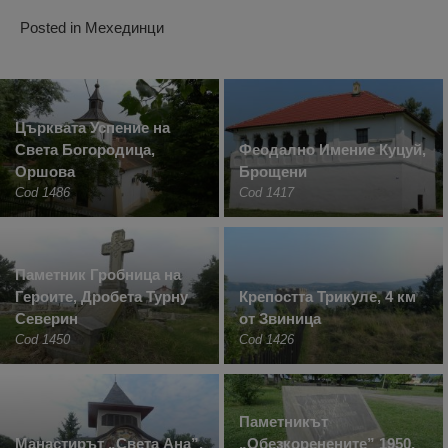
Posted in
Мехединци
Църквата Успение на
Света Богородица,
Феодално Имение Куцуй,
Оршова
Брощени
Cod 1486
Cod 1417
Паметник Гробница на
Героите, Дробета Турну
Крепостта Трикуле, 4 км
Северин
от Звиница
Cod 1450
Cod 1426
Паметникът
Манастирът „Света Ана”,
„Обезкоренените” 1950,