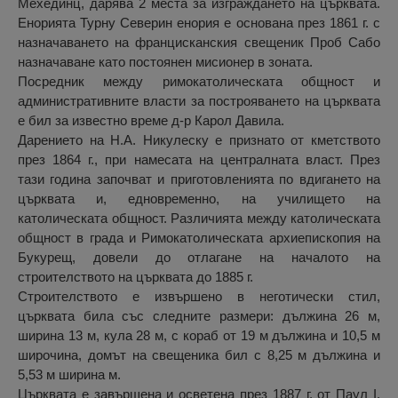
Мехединц, дарява 2 места за изграждането на църквата.
Енорията Турну Северин енория е основана през 1861 г. с
назначаването на францисканския свещеник Проб Сабо
назначаване като постоянен мисионер в зоната.
Посредник между римокатолическата общност и
административните власти за построяването на църквата
е бил за известно време д-р Карол Давила.
Дарението на Н.А. Никулеску е признато от кметството
през 1864 г., при намесата на централната власт. През
тази година започват и приготовленията по вдигането на
църквата и, едновременно, на училището на
католическата общност. Различията между католическата
общност в града и Римокатолическата архиепископия на
Букурещ, довели до отлагане на началото на
строителството на църквата до 1885 г.
Строителството е извършено в неготически стил,
църквата била със следните размери: дължина 26 м,
ширина 13 м, кула 28 м, с кораб от 19 м дължина и 10,5 м
широчина, домът на свещеника бил с 8,25 м дължина и
5,53 м ширина м.
Църквата е завършена и осветена през 1887 г. от Паул I.