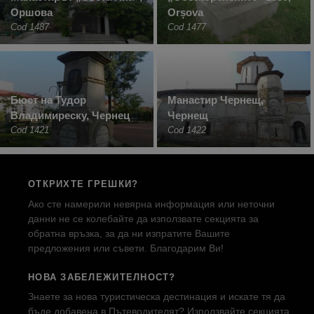
Оршова
Orșova
Cod 1487
Cod 1477
Бюст на Тудор
Манастир Чернещ,
Владимиреску, Чернец
Чернещ
Cod 1421
Cod 1422
ОТКРИХТЕ ГРЕШКИ?
Ако сте намерили невярна информация или неточни
данни не се колебайте да използвате секцията за
обратна връзка, за да ни изпратите Вашите
предложения или съвети. Благодарим Ви!
НОВА ЗАБЕЛЕЖИТЕЛНОСТ?
Знаете за нова туристическа дестинация и искате тя да
бъде добавена в Пътеводителят? Използвайте секцията