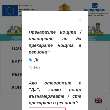
×
Прекарахте нощта /
планирате ли да
прекарате нощта в
НАЧАЛО
региона?
Да
КАРТА НА РЕГИОНИТЕ
Не
РЕГИОНИ
Ако отговорът е
КОНТАКТИ
"Да", колко нощи
възнамерявате / сте
прекарали в региона?