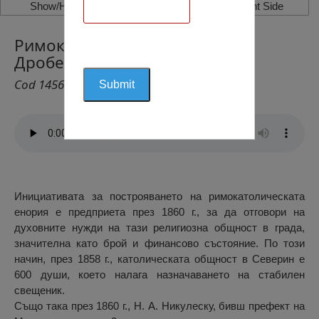
Show/Hide Left Side
Show/Hide Right Side
Римокатолическата Енория,
Дробета Турну Северин
Cod 1456
Инициативата за построяването на римокатолическата
енория е предприета през 1860 г., за да отговори на
духовните нужди на тази религиозна общност в града,
значителна като брой и финансово състояние. По този
начин, през 1858 г., католическата общност в Северин е
600 души, което налага назначаването на стабилен
свещеник.
Също така през 1860 г., Н. А. Никулеску, бивш префект на