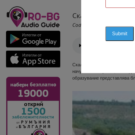
Скално Образован
Cod 2248
Скално образувание Камарата
начупен на парчета, в следс
образувание представлява бл