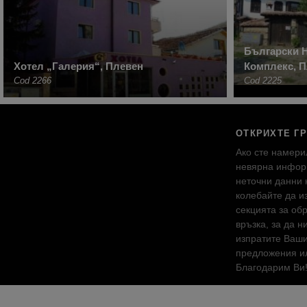
Български 
Хотел „Галерия“, Плевен
Комплекс, 
Cod 2266
Cod 2225
ОТКРИХТЕ Г
Ако сте намери
невярна инфор
неточни данни 
колебайте да и
секцията за об
връзка, за да н
изпратите Ваш
предложения ил
Благодарим Ви