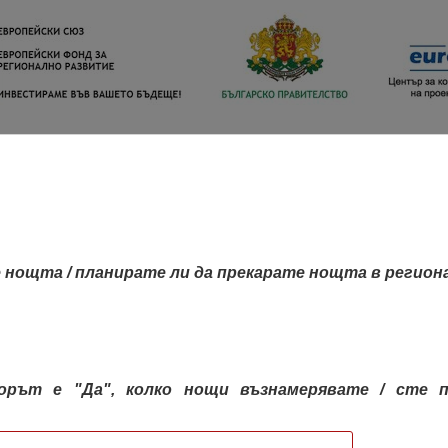
 нощта / планирате ли да прекарате нощта в регион
орът е "Да", колко нощи възнамерявате / сте п
КАРТА НА РЕГИОНИТЕ
РЕГИОНИ
КОН