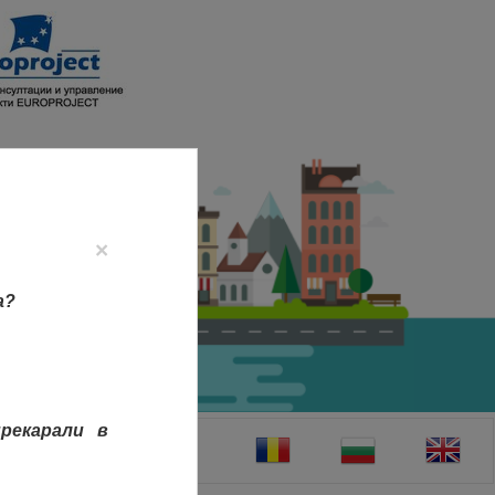
×
а?
рекарали в
ТАКТИ