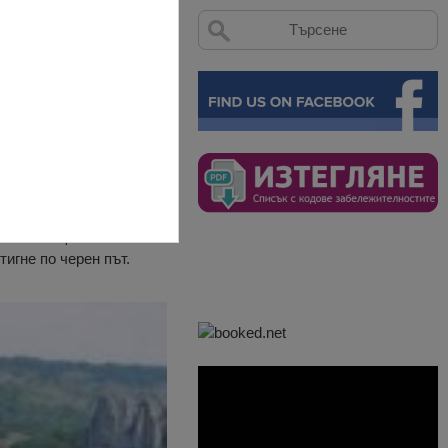
ряг. Представлява хълм,
воята същност скалното
игне по черен път.