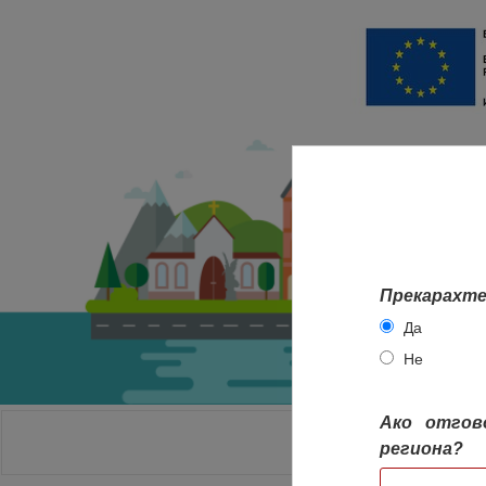
Прекарахте
Да
Не
Ако отгов
НАЧАЛО
региона?