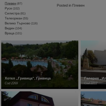
Плевен
(87)
Posted in
Плевен
Русе
(102)
Силистра
(81)
Телеорман
(55)
Велико Търново
(116)
Видин
(104)
Враца
(101)
Хотел „Гривица“, Гривица
Галерия „И
Cod 2269
Cod 2212