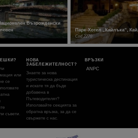
Национален Възрожденски
Плевен
Парк-Хотел „Кайлъка“, Ка
Cod 2270
РЕШКИ?
НОВА
ВРЪЗКИ
ЗАБЕЛЕЖИТЕЛНОСТ?
ли
ANPC
Знаете за нова
мация или
туристическа дестинация
не се
и искате тя да бъде
зползвате
добавена в
ратна
Пътеводителят?
и
Използвайте секцията за
ите
обратна връзка, за да се
и съвети.
свържете с нас.
!