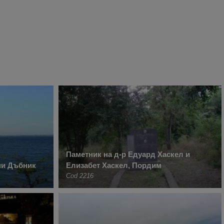
Паметник на д-р Едуард Хаскел и
ни Дъбник
Елизабет Хаскел, Пордим
Cod 2216