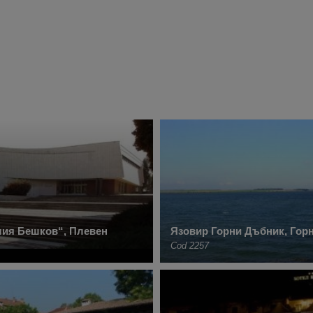
лия Бешков“, Плевен
Язовир Горни Дъбник, Гор
Cod 2257