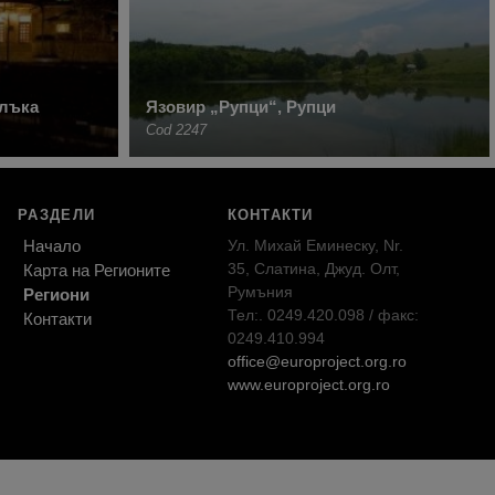
йлъка
Язовир „Рупци“, Рупци
Cod 2247
РАЗДЕЛИ
КОНТАКТИ
Начало
Ул. Михай Еминеску, Nr.
35, Слатина, Джуд. Олт,
Карта на Регионите
Румъния
Региони
Тел:. 0249.420.098 / факс:
Контакти
0249.410.994
office@europroject.org.ro
www.europroject.org.ro