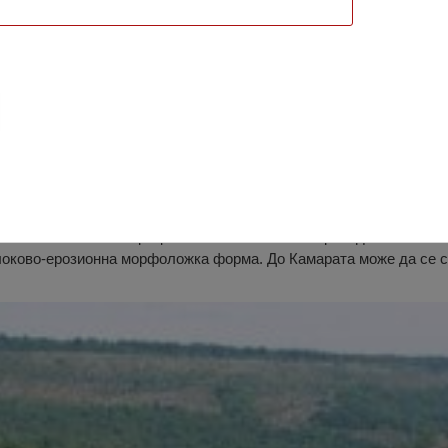
ие „Камарата“, Червен Бряг
 се намира непосредствено до Бресте, югозападно от Червен б
твие на тектонски процеси. Някои от тях са пропаднали. По с
оково-ерозионна морфоложка форма. До Камарата може да се ст