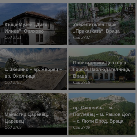
Къща-Музей „Дико
Увеселителен Парк
Илиев”, Оряхово
„Приказката“, Враца
Cod 2731
Cod 2737
Посетителски Център с
с. Зверино – вр. Яворец –
Горска Наблюдателница,
вр. Околчица
Враца
Cod 2793
Cod 2715
вр. Околчица – м.
Манастир Царевец,
Погледец – м. Рашов Дол
Царевец
– с. Люти Брод, Враца
Cod 2769
Cod 2789