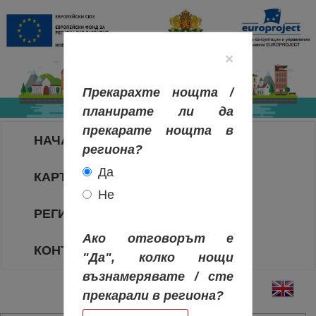
×
Прекарахте нощта /
планирате ли да
прекарате нощта в
НАЧАЛО
региона?
Да
КАРТА НА РЕГИОНИТЕ
Не
РЕГИОНИ
Ако отговорът е
КОНТАКТИ
"Да", колко нощи
възнамерявате / сте
прекарали в региона?