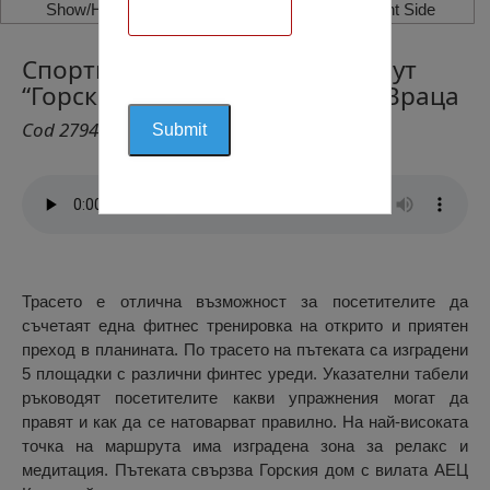
Show/Hide Left Side
Show/Hide Right Side
Спортно-Туристически Маршрут
“Горска Пътека на Здравето”, Враца
Cod 2794
Трасето е отлична възможност за посетителите да
съчетаят една фитнес тренировка на открито и приятен
преход в планината. По трасето на пътеката са изградени
5 площадки с различни финтес уреди. Указателни табели
ръководят посетителите какви упражнения могат да
правят и как да се натоварват правилно. На най-високата
точка на маршрута има изградена зона за релакс и
медитация. Пътеката свързва Горския дом с вилата АЕЦ