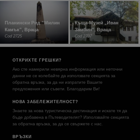
Планински Рид “Милин
Къща-Музей „Иван
Камък”, Враца
Замбин”, Враца
Cod 2725
Cod 2707
ОТКРИХТЕ ГРЕШКИ?
Ако сте намерили невярна информация или неточни
данни не се колебайте да използвате секцията за
обратна връзка, за да ни изпратите Вашите
предложения или съвети. Благодарим Ви!
НОВА ЗАБЕЛЕЖИТЕЛНОСТ?
Знаете за нова туристическа дестинация и искате тя да
бъде добавена в Пътеводителят? Използвайте секцията
за обратна връзка, за да се свържете с нас.
ВРЪЗКИ