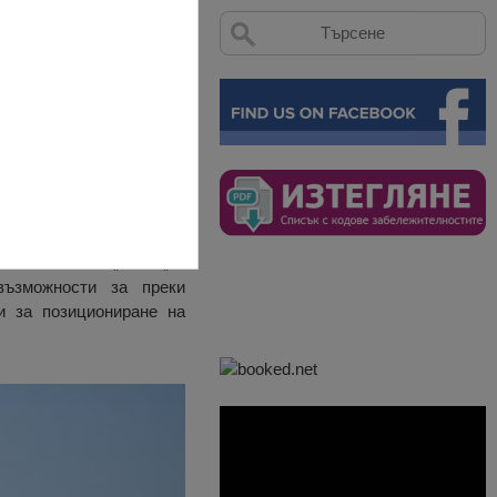
нът е с капацитет 1500
енствата на „Б“ и „В“
възможности за преки
и за позициониране на