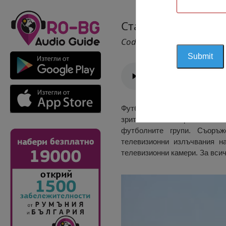
Стадион „Градски“
Cod 2289
Футболният отбор играе сво
зрители и отговаря на изи
футболните групи. Съоръж
телевизионни излъчвания н
телевизионни камери. За всич