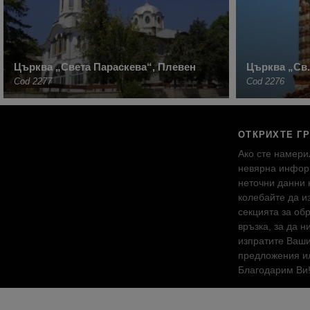
Църква „Света Параскева“, Плевен
Църква „Св.
Cod 2277
Cod 2276
ОТКРИХТЕ Г
Ако сте намери
невярна инфор
неточни данни 
колебайте да и
секцията за об
връзка, за да н
изпратите Ваш
предложения ил
Благодарим Ви