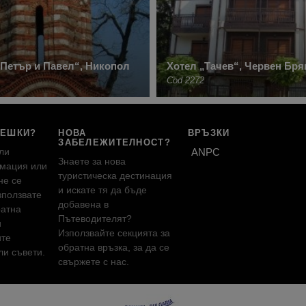
Петър и Павел“, Никопол
Хотел „Тачев“, Червен Бря
Cod 2272
РЕШКИ?
НОВА
ВРЪЗКИ
ЗАБЕЛЕЖИТЕЛНОСТ?
ли
ANPC
Знаете за нова
мация или
туристическа дестинация
не се
и искате тя да бъде
зползвате
добавена в
ратна
Пътеводителят?
и
Използвайте секцията за
ите
обратна връзка, за да се
и съвети.
свържете с нас.
!