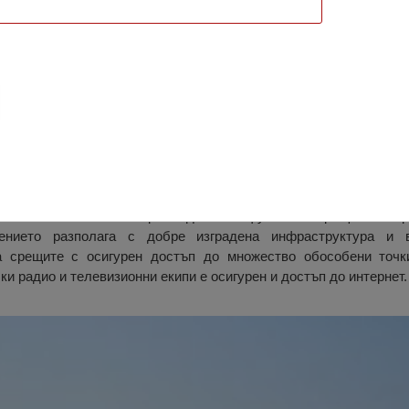
, Червен Бряг
ите срещи на стадион „Градски“ в град Червен бряг. Стадио
скванията на БФС за провеждане на футболни срещи от първ
ението разполага с добре изградена инфраструктура и 
а срещите с осигурен достъп до множество обособени точк
ки радио и телевизионни екипи е осигурен и достъп до интернет.