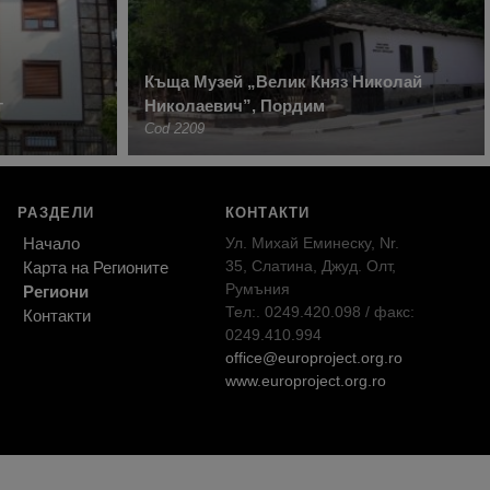
Къща Музей „Велик Княз Николай
г
Николаевич”, Пордим
Cod 2209
РАЗДЕЛИ
КОНТАКТИ
Начало
Ул. Михай Еминеску, Nr.
35, Слатина, Джуд. Олт,
Карта на Регионите
Румъния
Региони
Тел:. 0249.420.098 / факс:
Контакти
0249.410.994
office@europroject.org.ro
www.europroject.org.ro