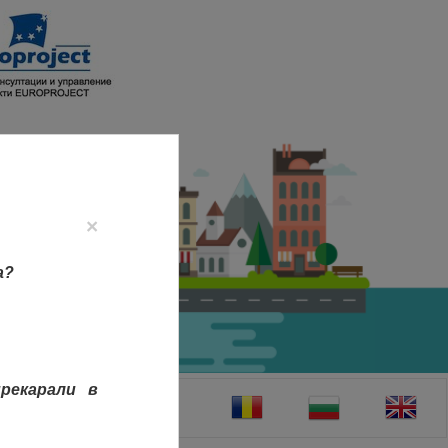
×
а?
рекарали в
ТАКТИ