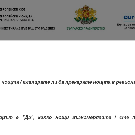
 нощта / планирате ли да прекарате нощта в регион
орът е "Да", колко нощи възнамерявате / сте п
КАРТА НА РЕГИОНИТЕ
РЕГИОНИ
КОН