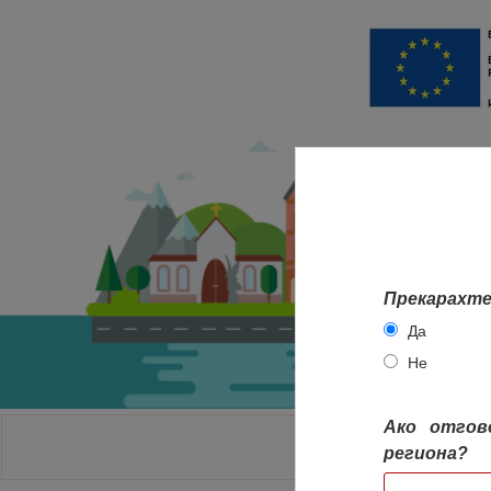
Прекарахте
Да
Не
Ако отгов
НАЧАЛО
региона?