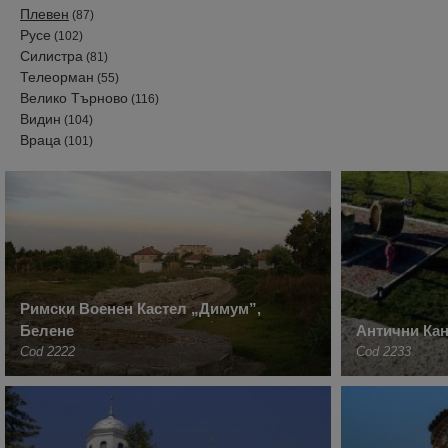
Плевен
(87)
Русе
(102)
Силистра
(81)
Телеорман
(55)
Велико Търново
(116)
Видин
(104)
Враца
(101)
Римски Военен Кастел „Димум”,
Белене
Антични Кан
Cod 2222
Cod 2233