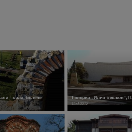
али Гърла, Белене
Галерия „Илия Бешков“, П
Cod 2212