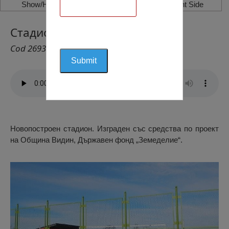
Show/Hide Left Side
Show/Hide Right Side
Стадион Дреновец, Дреновец
Cod 2693
Новопостроен стадион. Изграден със средства по проект
на Община Видин, Държавен фонд „Земеделие“.