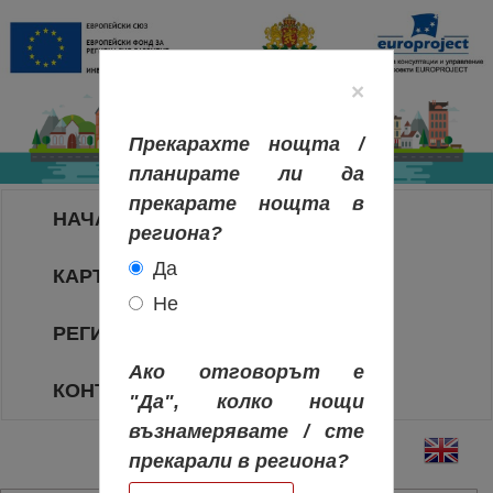
×
Прекарахте нощта /
планирате ли да
прекарате нощта в
НАЧАЛО
региона?
Да
КАРТА НА РЕГИОНИТЕ
Не
РЕГИОНИ
Ако отговорът е
КОНТАКТИ
"Да", колко нощи
възнамерявате / сте
прекарали в региона?