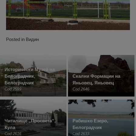
Posted in
Видин
Исторически Музей на
Белоградчик,
Скални Формации на
Белоградчик
Яньовец, Яньовец
Cod 2599
Cod 2646
Читалище „Просвета“,
Рабишко Езеро,
Кула
Белоградчик
Cod 2616
Cod 2633