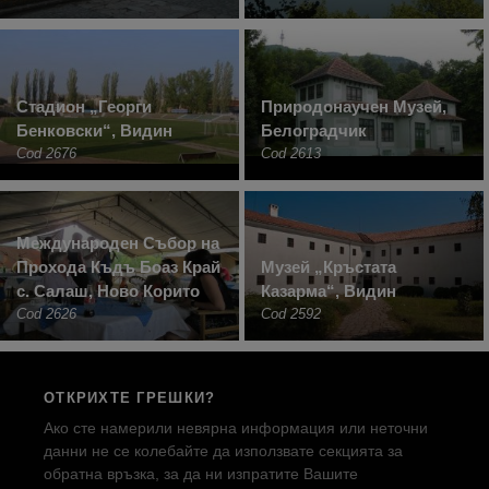
Стадион „Георги
Природонаучен Музей,
Бенковски“, Видин
Белоградчик
Cod 2676
Cod 2613
Международен Събор на
Прохода Къдъ Боаз Край
Музей „Кръстата
с. Салаш, Ново Корито
Казарма“, Видин
Cod 2626
Cod 2592
ОТКРИХТЕ ГРЕШКИ?
Ако сте намерили невярна информация или неточни
данни не се колебайте да използвате секцията за
обратна връзка, за да ни изпратите Вашите