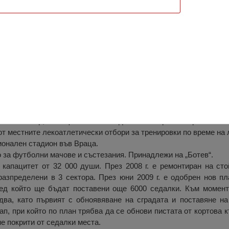
отев“, Враца
ионален стадион в гр. Враца. Стадионът се използва най-вече
олен отбор, носещ името на стадиона. Построен е през 1948 г.
от местните лекоатлетически отбори за тренировки по време на 
ионален стадион във Враца.
о за футболни мачове и състезания. Принадлежи на „Ботев“.
 капацитет от 32 000 души. През 2008 г. е ремонтиран на сто
азпределени в 3 сектора. През юни 2009 г. е одобрен нов пл
ред който ще бъдат поставени още 6000 седалки. Към момент
два, като първият с обноявяване на сградата и поставяне на
п, при който по план трябва да се обнови пистата от кортова 
не покрити от седалки места.