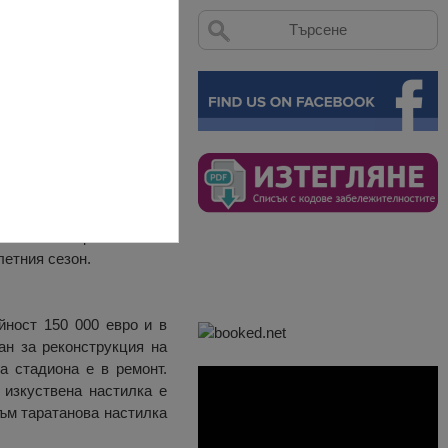
 за футболни мачове и е
 и е с капацитет 32 000
летния сезон.
йност 150 000 евро и в
ан за реконструкция на
а стадиона е в ремонт.
 изкуствена настилка е
към таратанова настилка