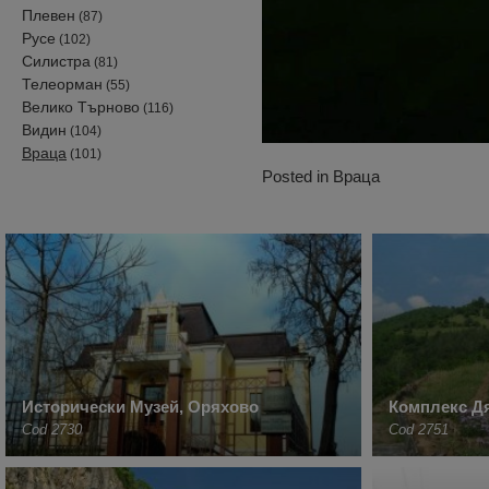
Плевен
(87)
Русе
(102)
Силистра
(81)
Телеорман
(55)
Велико Търново
(116)
Видин
(104)
Враца
(101)
Posted in
Враца
Исторически Музей, Оряхово
Комплекс Д
Cod 2730
Cod 2751