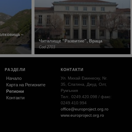
Йолковица –
Читалище “Развитие”, Враца
Cod 2703
РАЗДЕЛИ
КОНТАКТИ
Начало
Ул. Михай Еминеску, Nr.
35, Слатина, Джуд. Олт,
Карта на Регионите
Румъния
Региони
Тел:. 0249.420.098 / факс:
Контакти
0249.410.994
office@europroject.org.ro
www.europroject.org.ro