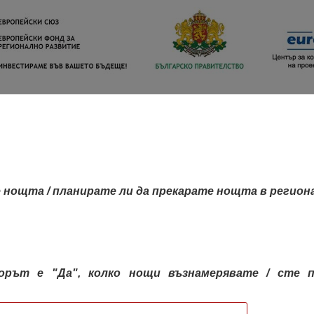
 нощта / планирате ли да прекарате нощта в регион
орът е "Да", колко нощи възнамерявате / сте п
КАРТА НА РЕГИОНИТЕ
РЕГИОНИ
КОН