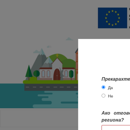
Прекарахте
Да
Не
Ако отгов
НАЧАЛО
региона?