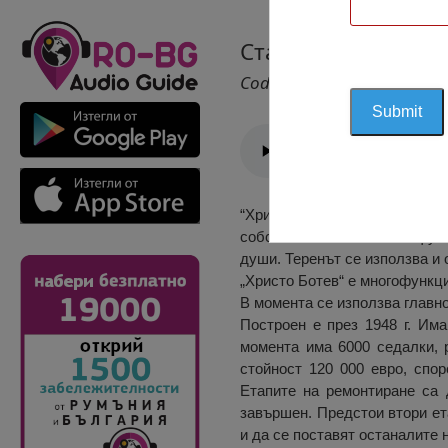
Стадион “Христо Б
Cod 2774
“Христо Ботев” е многофункц
собственост на местния футб
души. Теренът се използва и 
„Христо Ботев“ е многофункц
В момента се използва главн
Построен е през 1948 г. Има
момента има 6000 седалки, р
стойност 120 000 евро, спо
Етапите на ремонтиране са 
завършен. Предстои втори ета
и да се поставят останалите 