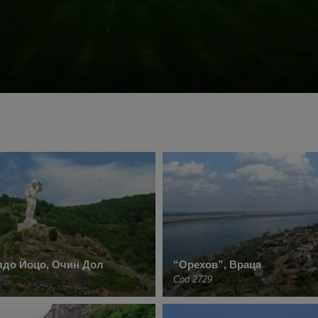
ядо Йоцо, Очин Дол
“Орехов”, Враца
Cod 2729