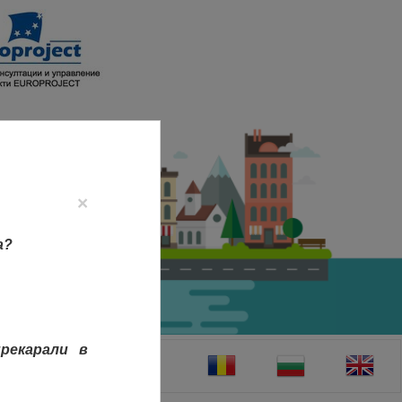
×
а?
рекарали в
ТАКТИ