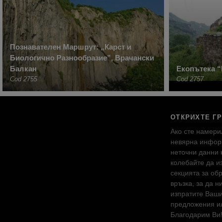
Познавателен Маршрут: „Карст и
Биологично Разнообразие”, Врачански
Балкан
Екопътека 
Cod 2755
Cod 2757
ОТКРИХТЕ Г
Ако сте намери
невярна инфор
неточни данни 
колебайте да и
секцията за об
връзка, за да н
изпратите Ваш
предложения ил
Благодарим Ви