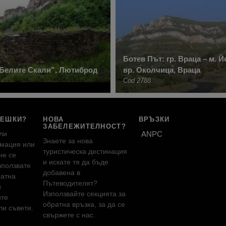
Ботев Път: гр. Враца – м. 
“Белите Скали”, Лютиброд
вр. Околчица, Враца
Cod 2788
РЕШКИ?
НОВА
ВРЪЗКИ
ЗАБЕЛЕЖИТЕЛНОСТ?
ли
ANPC
Знаете за нова
мация или
туристическа дестинация
не се
и искате тя да бъде
зползвате
добавена в
ратна
Пътеводителят?
и
Използвайте секцията за
ите
обратна връзка, за да се
и съвети.
свържете с нас.
!