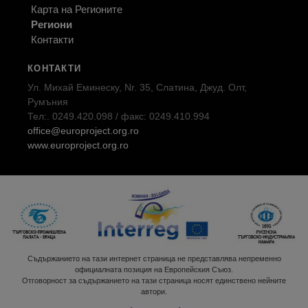
Карта на Регионите
Региони
Контакти
КОНТАКТИ
Ул. Михай Еминеску, Nr. 35, Слатина, Джуд. Олт,
Румъния
Тел:. 0249.420.098 / факс: 0249.410.994
office@europroject.org.ro
www.europroject.org.ro
Съдържанието на тази интернет страница не представлява непременно
официалната позиция на Европейския Съюз.
Отговорност за съдържанието на тази страница носят единствено нейните
автори.