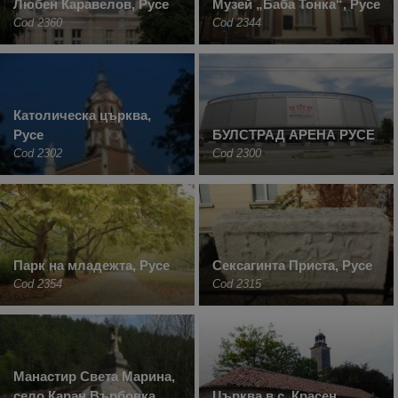
Любен Каравелов, Русе
Музей „Баба Тонка“, Русе
Cod 2360
Cod 2344
Католическа църква,
Русе
БУЛСТРАД АРЕНА РУСЕ
Cod 2302
Cod 2300
Парк на младежта, Русе
Сексагинта Приста, Русе
Cod 2354
Cod 2315
Манастир Света Марина,
село Каран Върбовка
Църква в с. Красен