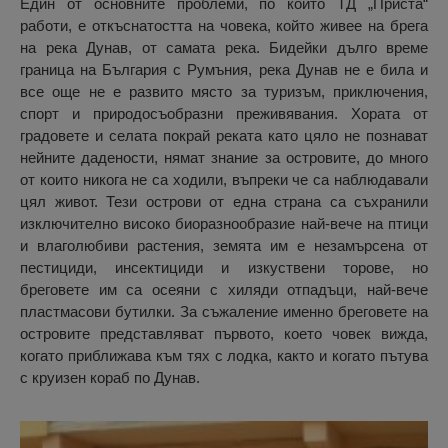
Един от основните проблеми, по които ТД „Приста“
работи, е откъснатостта на човека, който живее на брега
на река Дунав, от самата река. Бидейки дълго време
граница на България с Румъния, река Дунав не е билa и
все още не е развито място за туризъм, приключения,
спорт и природосъобразни преживявания. Хората от
градовете и селата покрай реката като цяло не познават
нейните дадености, нямат знание за островите, до много
от които никога не са ходили, въпреки че са наблюдавали
цял живот. Тези острови от една страна са съхранили
изключително високо биоразнообразие най-вече на птици
и влаголюбиви растения, земята им е незамърсена от
пестициди, инсектициди и изкуствени торове, но
бреговете им са осеяни с хиляди отпадъци, най-вече
пластмасови бутилки. За съжаление именно бреговете на
островите представляват първото, което човек вижда,
когато приближава към тях с лодка, както и когато пътува
с круизен кораб по Дунав.