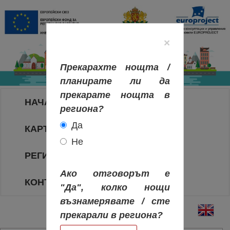
×
Прекарахте нощта /
планирате ли да
прекарате нощта в
НАЧАЛО
региона?
Да
КАРТА НА РЕГИОНИТЕ
Не
РЕГИОНИ
Ако отговорът е
КОНТАКТИ
"Да", колко нощи
възнамерявате / сте
прекарали в региона?