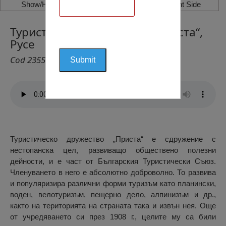
Show/Hide Left Side
Show/Hide Right Side
Туристическо дружество „Приста“,
Русе
Cod 2355
Туристическо дружество „Приста“ е сдружение с
нестопанска цел, развиващо обществено полезни
дейности, и е част от Българския Туристически Съюз.
Членуването в него е абсолютно доброволно. То развива
и популяризира различни форми туризъм като планински,
воден, велотуризъм, пещерно дело, алпинизъм и др.,
както на територията на страната така и извън нея. Още
от учредяването си през 1908 г., целите му са били