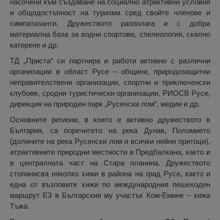
насочени към създаване на социално атрактивни условия
и общодостъпност на туризма сред свойте членове и
симпатизанти. Дружеството разполага и с добра
материална база за водни спортове, спелеология, скално
катерене и др.
ТД „Приста“ си партнира и работи активно с различни
организации в област Русе – общини, природозащитни
неправителствени организации, спортни и приключенски
клубове, сродни туристически организации, РИОСВ Русе,
дирекция на природен парк „Русенски лом“, медии и др.
Основните региони, в които е активно дружеството в
България, са поречитето на река Дунав, Поломието
(долините на река Русенски лом и всички нейни притоци),
атрактивните природни местности в Предбалкана, както и
в централната част на Стара планина. Дружеството
стопанисва няколко хижи в района на град Русе, както и
една от възловите хижи по международния пешеходен
маршрут Е3 в Българския му участък Ком-Емине – хижа
Тъжа.