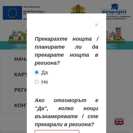
×
Прекарахте нощта /
планирате ли да
прекарате нощта в
НАЧАЛО
региона?
Да
КАРТА НА РЕГИОНИТЕ
Не
РЕГИОНИ
Ако отговорът е
КОНТАКТИ
"Да", колко нощи
възнамерявате / сте
прекарали в региона?