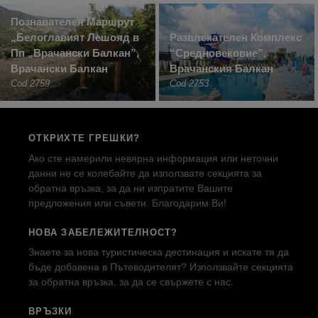
Познавателен Маршрут
„Белоглавият Лешояд в
Развлекателен Комплекс
Пп „Врачански Балкан”,
“Средновековие”,
Врачански Балкан
Врачанския Балкан
Cod 2759
Cod 2753
ОТКРИХТЕ ГРЕШКИ?
Ако сте намерили невярна информация или неточни
данни не се колебайте да използвате секцията за
обратна връзка, за да ни изпратите Вашите
предложения или съвети. Благодарим Ви!
НОВА ЗАБЕЛЕЖИТЕЛНОСТ?
Знаете за нова туристическа дестинация и искате тя да
бъде добавена в Пътеводителят? Използвайте секцията
за обратна връзка, за да се свържете с нас.
ВРЪЗКИ