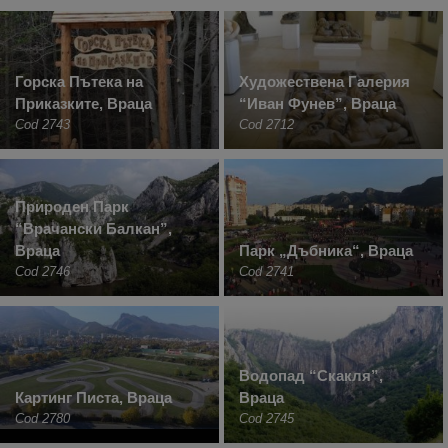
Горска Пътека на
Художествена Галерия
Приказките, Враца
“Иван Фунев”, Враца
Cod 2743
Cod 2712
Природен Парк
“Врачански Балкан”,
Враца
Парк „Дъбника“, Враца
Cod 2746
Cod 2741
Водопад “Скакля”,
Картинг Писта, Враца
Враца
Cod 2780
Cod 2745