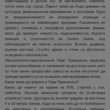
кафе-градина и детски кът за най-малките, барбекю,
лятно кино със сцена. Паркът може да бъде домакин на
културни, развлекателни мероприятия и чествания. Едно
от предназначенията на изградените атракции е
провеждането на тиймбилдинг програми. Различните по
дейност, големина и географско разположение фирми,
могат да проверят ловкостта, издръжливостта, бързата
реакция и сплотеността на своите екипи, под
наблюдението на опитни психолози. Всички дървени,
въжени мостове, стълби, мрежи и стени са абсолютно
осигурени и обезопасени.
Увеселително-приключенски Парк Приказката предлага
голямо разнообразие от занимания на достъпни цени, като
по този начин предоставя шанса на всеки посетител да
прекара времето си по възможно най-незабравим начин.
Какво може да правите в Парк Приказката?
Какво ще кажете за: каране на ATВ, стрелба с лък,
пейнтбол, боулинг, миниголф, катерене по 12-метрова
алпийска стена, разходка из въжени градини на височина
4 и 10 метра, пикник, езда на пони, или да се полюбувате
на красивата и неподправена българска природа,