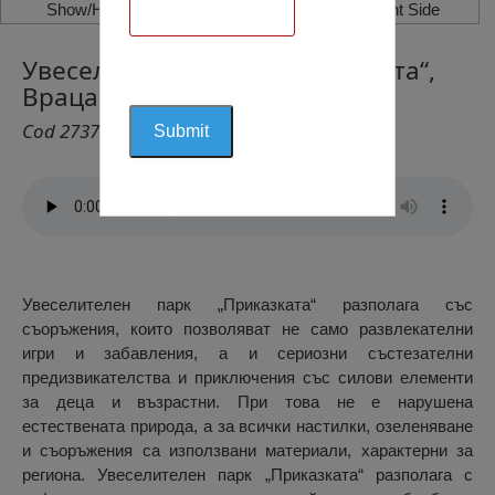
Show/Hide Left Side
Show/Hide Right Side
Увеселителен Парк „Приказката“,
Враца
Cod 2737
Увеселителен парк „Приказката“ разполага със
съоръжения, които позволяват не само развлекателни
игри и забавления, а и сериозни състезателни
предизвикателства и приключения със силови елементи
за деца и възрастни. При това не е нарушена
естествената природа, а за всички настилки, озеленяване
и съоръжения са използвани материали, характерни за
региона. Увеселителен парк „Приказката“ разполага с