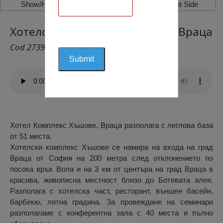
Show/Hide Left Side
Show/Hide Right Side
Хотелски Комплекс “Хъшове”, Враца
Cod 2739
Хотел Комплекс Хъшове, Враца разполага с леглова база
от 51 места.
Хотелски комплекс Хъшове се намира на входа на град
Враца от София на 200 метра след отклонението по
посока връх Вола и на 3 км от центъра на град Враца в
красива, живописна местност близо до Ботевата алея.
Разполага с хотелска част, ресторант, външен басейн,
барбекю, лятна градина. За провеждане на семинари
разполагаме с конферентна зала с 40 места и пълно