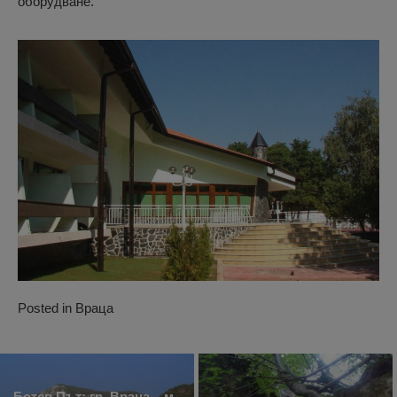
оборудване.
Posted in
Враца
Ботев Път: гр. Враца – м.