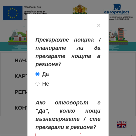
×
Прекарахте нощта /
планирате ли да
прекарате нощта в
НАЧАЛО
региона?
Да
КАРТА НА РЕГИОНИТЕ
Не
РЕГИОНИ
Ако отговорът е
КОНТАКТИ
"Да", колко нощи
възнамерявате / сте
прекарали в региона?