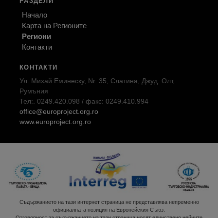
РАЗДЕЛИ
Начало
Карта на Регионите
Региони
Контакти
КОНТАКТИ
Ул. Михай Еминеску, Nr. 35, Слатина, Джуд. Олт,
Румъния
Тел:. 0249.420.098 / факс: 0249.410.994
office@europroject.org.ro
www.europroject.org.ro
Съдържанието на тази интернет страница не представлява непременно
официалната позиция на Европейския Съюз.
Отговорност за съдържанието на тази страница носят единствено нейните