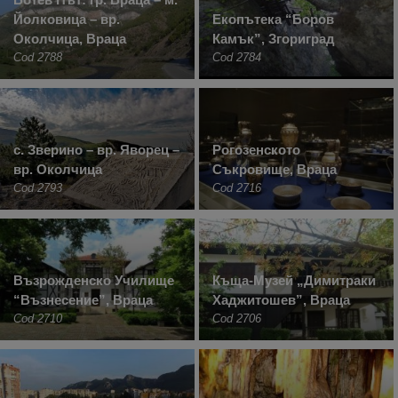
Йолковица – вр.
Екопътека “Боров
Околчица, Враца
Камък”, Згориград
Cod 2788
Cod 2784
с. Зверино – вр. Яворец –
Рогозенското
вр. Околчица
Съкровище, Враца
Cod 2793
Cod 2716
Възрожденско Училище
Къща-Музей „Димитраки
“Възнесение”, Враца
Хаджитошев”, Враца
Cod 2710
Cod 2706