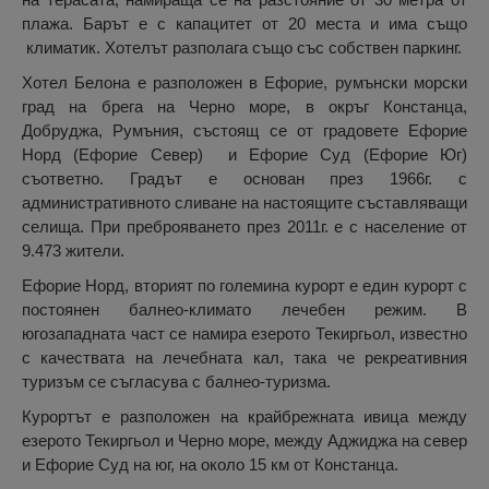
плажа. Барът е с капацитет от 20 места и има също
климатик. Хотелът разполага също със собствен паркинг.
Хотел Белона е разположен в Ефорие, румънски морски
град на брега на Черно море, в окръг Констанца,
Добруджа, Румъния, състоящ се от градовете Ефорие
Норд (Ефорие Север) и Ефорие Суд (Ефорие Юг)
съответно. Градът е основан през 1966г. с
административното сливане на настоящите съставляващи
селища. При преброяването през 2011г. е с население от
9.473 жители.
Ефорие Норд, вторият по големина курорт е един курорт с
постоянен балнео-климато лечебен режим. В
югозападната част се намира езерото Текиргьол, известно
с качествата на лечебната кал, така че рекреативния
туризъм се съгласува с балнео-туризма.
Курортът е разположен на крайбрежната ивица между
езерото Текиргьол и Черно море, между Аджиджа на север
и Ефорие Суд на юг, на около 15 км от Констанца.