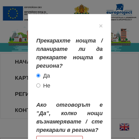
×
Прекарахте нощта /
планирате ли да
прекарате нощта в
НАЧАЛО
региона?
Да
КАРТА НА РЕГИОНИТЕ
Не
РЕГИОНИ
Ако отговорът е
КОНТАКТИ
"Да", колко нощи
възнамерявате / сте
прекарали в региона?