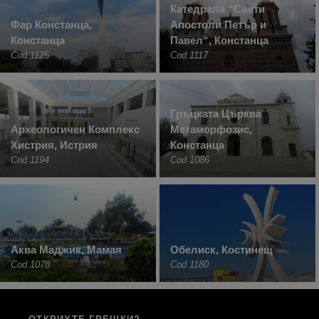
Катедрала “Свети
Фар Констанца,
Апостоли Петър и
Констанца
Павел“, Констанца
Cod 1125
Cod 1117
Гръцката Църква
Археологичен Комплекс
Метаморфозис,
Хистрия, Истрия
Констанца
Cod 1194
Cod 1086
Аква Маджик, Мамая
Обелиск, Костинещ
Cod 1078
Cod 1180