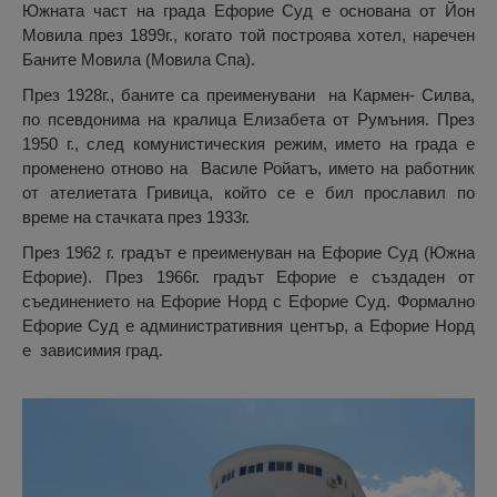
Южната част на града Ефорие Суд е основана от Йон
Мовила през 1899г., когато той построява хотел, наречен
Баните Мовила (Мовила Спа).
През 1928г., баните са преименувани на Кармен- Силва,
по псевдонима на кралица Елизабета от Румъния. През
1950 г., след комунистическия режим, името на града е
променено отново на Василе Ройатъ, името на работник
от ателиетата Гривица, който се е бил прославил по
време на стачката през 1933г.
През 1962 г. градът е преименуван на Ефорие Суд (Южна
Ефорие). През 1966г. градът Ефорие е създаден от
съединението на Ефорие Норд с Ефорие Суд. Формално
Ефорие Суд е административния център, а Ефорие Норд
е зависимия град.