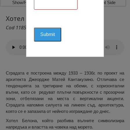
Show/Hide Left Side
Show/Hide Right Side
Хотел Белона, Ефорие
Cod 1185
Сградата е построена между 1933 – 1936г. по проект на
архитекта Джеордже Матей Кантакузино. Отличава се
тенденцията за третиране на обеми, с хоризонтални
вълни, като се редуват плътни повърхности с прозорчни
зони, отбелязани на места с вертикални акценти.
Сградата напомня силуета на линеен съд, архитектура,
която се е запазила от нейното изграждане до днес.
Хотел Белона, който разбива вълните символизира
напредъка и властта на човека над морето.