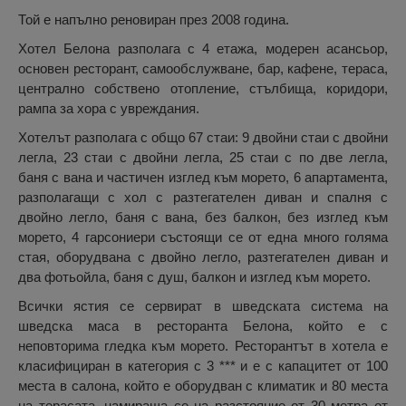
Той е напълно реновиран през 2008 година.
Хотел Белона разполага с 4 етажа, модерен асансьор,
основен ресторант, самообслужване, бар, кафене, тераса,
централно собствено отопление, стълбища, коридори,
рампа за хора с увреждания.
Хотелът разполага с общо 67 стаи: 9 двойни стаи с двойни
легла, 23 стаи с двойни легла, 25 стаи с по две легла,
баня с вана и частичен изглед към морето, 6 апартамента,
разполагащи с хол с разтегателен диван и спалня с
двойно легло, баня с вана, без балкон, без изглед към
морето, 4 гарсониери състоящи се от една много голяма
стая, оборудвана с двойно легло, разтегателен диван и
два фотьойла, баня с душ, балкон и изглед към морето.
Всички ястия се сервират в шведската система на
шведска маса в ресторанта Белона, който е с
неповторима гледка към морето. Ресторантът в хотела е
класифициран в категория с 3 *** и е с капацитет от 100
места в салона, който е оборудван с климатик и 80 места
на терасата, намираща се на разстояние от 30 метра от