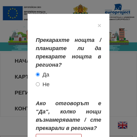
×
Прекарахте нощта /
планирате ли да
прекарате нощта в
НАЧАЛО
региона?
Да
КАРТА НА РЕГИОНИТЕ
Не
РЕГИОНИ
Ако отговорът е
КОНТАКТИ
"Да", колко нощи
възнамерявате / сте
прекарали в региона?