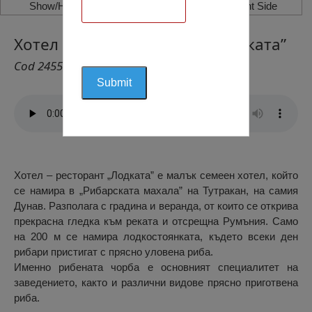
Show/Hide Left Side
Show/Hide Right Side
Хотел с рибен ресторант „Лодката”
Cod 2455
Хотел – ресторант „Лодката” е малък семеен хотел, който
се намира в „Рибарската махала” на Тутракан, на самия
Дунав. Разполага с градина и веранда, от които се открива
прекрасна гледка към реката и отсрещна Румъния. Само
на 200 м се намира лодкостоянката, където всеки ден
рибари пристигат с прясно уловена риба.
Именно рибената чорба е основният специалитет на
заведението, както и различни видове прясно приготвена
риба.