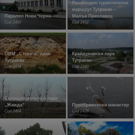
Пешеходен туристически
маршрут Тутракан –
Паралел Нова Черна
Малък Преславец
Cod 2450
Cod 2432
ОВМ „Стената” край
Крайдунавски парк
Тутракан
Тутракан
Cod 2434
Cod 2440
Селищна могила в парк
„Жажда“
Преображенски манастир
Cod 2404
Cod 2428