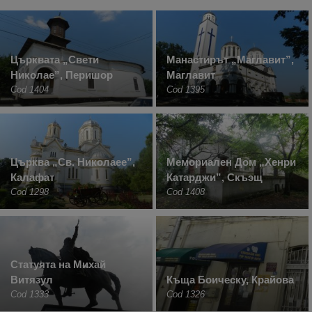
Църквата „Свети
Манастирът „Маглавит”,
Николае”, Перишор
Маглавит
Cod 1404
Cod 1395
Църква „Св. Николаее”,
Мемориален Дом „Хенри
Калафат
Катарджи”, Скъэщ
Cod 1298
Cod 1408
Статуята на Михай
Витязул
Къща Боическу, Крайова
Cod 1333
Cod 1326