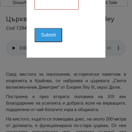
Show/Hide Left Side
Show/Hide Right Side
Църквата „Свети Димитрие”, Леу
Cod 1394
Сред местата за поклонение, исторически паметник в
епархията в Крайова, се наброява и църквата „Свети
великомъченик Димитрие“ от Енория Леу III, окръг Долж.
Построена е през втората половина на XIX век
благодарение на усилията и добрата воля на вярващите,
подкрепени от най-богатите хора в общината.
На мястото, където се помещава днес, на около 200 метра
от долината, е функционирала по-стара църква. От нея
наследява популярното име „скритата църква“ или