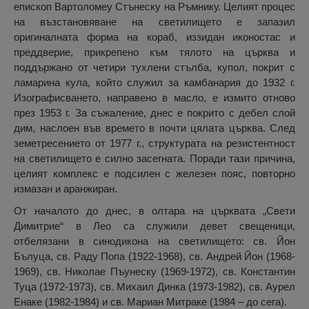
епископ Вартоломеу Стънеску на Ръмнику. Целият процес
на възстановяване на светилището е запазил
оригиналната форма на кораб, иззидан иконостас и
преддверие, прикрепено към тялото на църква и
поддържано от четири тухлени стълба, купол, покрит с
ламарина кула, който служил за камбанария до 1932 г.
Изографисването, направено в масло, е измито отново
през 1953 г. За съжаление, днес е покрито с дебел слой
дим, наслоен във времето в почти цялата църква. След
земетресението от 1977 г., структурата на резистентност
на светилището е силно засегната. Поради тази причина,
целият комплекс е подсилен с железен пояс, повторно
измазан и аранжиран.
От началото до днес, в олтара на църквата „Свети
Димитрие“ в Лео са служили девет свещеници,
отбелязани в синодикона на светилището: св. Йон
Бълуца, св. Раду Попа (1922-1968), св. Андрей Йон (1968-
1969), св. Николае Пъунеску (1969-1972), св. Константин
Туца (1972-1973), св. Михаил Динка (1973-1982), св. Аурел
Енаке (1982-1984) и св. Мариан Митраке (1984 – до сега).