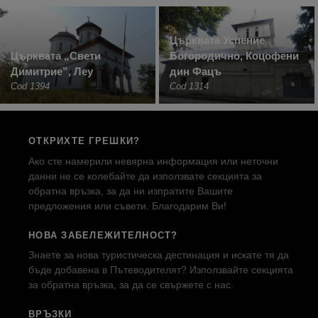
Църквата Успение
Църквата „Свети
Богородично, Коцофени
Димитрие”, Леу
дин Фацъ
Cod 1394
Cod 1314
ОТКРИХТЕ ГРЕШКИ?
Ако сте намерили невярна информация или неточни
данни не се колебайте да използвате секцията за
обратна връзка, за да ни изпратите Вашите
предложения или съвети. Благодарим Ви!
НОВА ЗАБЕЛЕЖИТЕЛНОСТ?
Знаете за нова туристическа дестинация и искате тя да
бъде добавена в Пътеводителят? Използвайте секцията
за обратна връзка, за да се свържете с нас.
ВРЪЗКИ