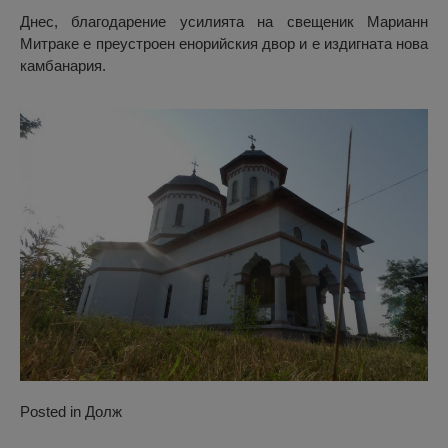
Днес, благодарение усилията на свещеник Марианн
Митраке е преустроен енорийския двор и е издигната нова
камбанария.
Posted in
Долж