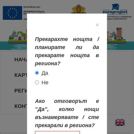
×
Прекарахте нощта /
планирате ли да
прекарате нощта в
НАЧАЛО
региона?
Да
КАРТА НА РЕГИОНИТЕ
Не
РЕГИОНИ
Ако отговорът е
КОНТАКТИ
"Да", колко нощи
възнамерявате / сте
прекарали в региона?