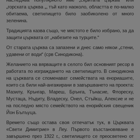
„горската църква „, тъй като наоколо, областта е по-малко
обитаема, светилището било заобиколено от много
зеленина.
Традицията казва също, че мястото е било избрано, за да
защити църквата от „набезите на турците.“
От старата църква са запазени и днес само някои „стени,
удавени от води“ (срв Синодикона).
Желанието на вярващите в селото бил основният ресор в
работата по изграждането на светилището. В синодикона
на църквата се споменават семействата на енориашите,
които са били най-ангажирани в завършването на проекта:
Мазилу, Крънгар, Мареш, Брънга, Тънасие, Флореску,
Мустаца, Нъдиту, Владеску, Онел, Стъйкш, Алексие и не
на последно място семейството на енорийския свещеник
Йон Бълъуца.
Времето също остава своя отпечатък тук, в Църквата
«Свети Димитрие» в Леу. Първото възстановяване е
завършено през 1922 г., светилището се преосветено от