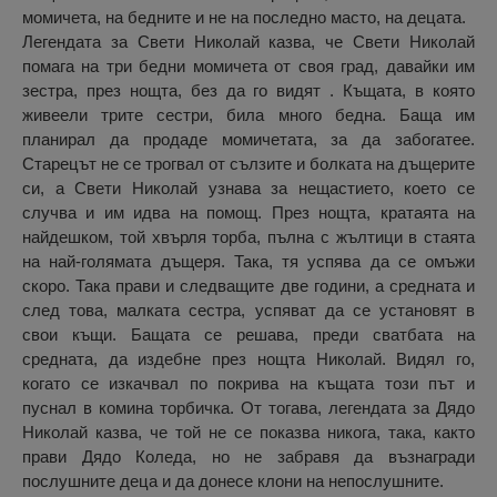
момичета, на бедните и не на последно масто, на децата.
Легендата за Свети Николай казва, че Свети Николай
помага на три бедни момичета от своя град, давайки им
зестра, през нощта, без да го видят . Къщата, в която
живеели трите сестри, била много бедна. Баща им
планирал да продаде момичетата, за да забогатее.
Старецът не се трогвал от сълзите и болката на дъщерите
си, а Свети Николай узнава за нещастието, което се
случва и им идва на помощ. През нощта, кратаята на
найдешком, той хвърля торба, пълна с жълтици в стаята
на най-голямата дъщеря. Така, тя успява да се омъжи
скоро. Така прави и следващите две години, а средната и
след това, малката сестра, успяват да се установят в
свои къщи. Бащата се решава, преди сватбата на
средната, да издебне през нощта Николай. Видял го,
когато се изкачвал по покрива на къщата този път и
пуснал в комина торбичка. От тогава, легендата за Дядо
Николай казва, че той не се показва никога, така, както
прави Дядо Коледа, но не забравя да възнагради
послушните деца и да донесе клони на непослушните.