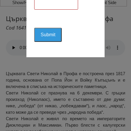
Show/Hide Left Side
Show/Hide Right Side
Църквата Свети Николай, Профа
Cod 1641
Църквата Свети Николай в Профа е построена през 1817
година, основана от Попа Йон и Войку Къпъцънъ и е
включена в списъка на историческите паметници.
Свети Николай се празнува на 6 декември. С гръцки
произход (Николаос), името е съставено от две думи:
нике, „победа“ (от никао, „побеждавам“), и лаос, „народ“,
като може да се преведе чрез „народна победа“.
Свети Николай е живял по времето на императорите
Диоклециан и Максимиан. Първо блести с калугерски