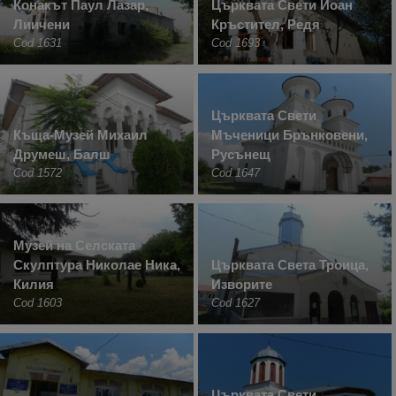
Конакът Паул Лазар,
Църквата Свети Йоан
Лиичени
Кръстител, Редя
Cod 1631
Cod 1693
Църквата Свети
Къща-Музей Михаил
Мъченици Брънковени,
Друмеш, Балш
Русънещ
Cod 1572
Cod 1647
Музей на Селската
Скулптура Николае Ника,
Църквата Света Троица,
Килия
Изворите
Cod 1603
Cod 1627
Църквата Свети