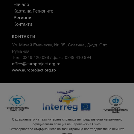
Начало
Карта на Регионите
Региони
Контакти
КОНТАКТИ
Ул. Михай Еминеску, Nr. 35, Слатина, Джуд. Олт,
Румъния
Тел:. 0249.420.098 / факс: 0249.410.994
office@europroject.org.ro
www.europroject.org.ro
Съдържанието на тази интернет страница не представлява непременно
официалната позиция на Европейския Съюз.
Отговорност за съдържанието на тази страница носят единствено нейните
автори.