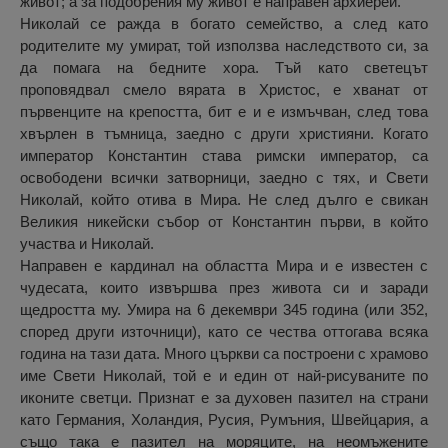
живот; а за подобрения му живот е направен архиерей.
Николай се ражда в богато семейство, а след като
родителите му умират, той използва наследството си, за
да помага на бедните хора. Тъй като светецът
проповядвал смело вярата в Христос, е хванат от
първенците на крепостта, бит е и е измъчван, след това
хвърлен в тъмница, заедно с други християни. Когато
император Константин става римски император, са
освободени всички затворници, заедно с тях, и Свети
Николай, който отива в Мира. Не след дълго е свикан
Великия никейски събор от Константин първи, в който
участва и Николай.
Направен е кардинал на областта Мира и е известен с
чудесата, които извършва през живота си и заради
щедростта му. Умира на 6 декември 345 година (или 352,
според други източници), като се чества оттогава всяка
година на тази дата. Много църкви са построени с храмово
име Свети Николай, той е и един от най-рисуваните по
иконите светци. Признат е за духовен пазител на страни
като Германия, Холандия, Русия, Румъния, Швейцария, а
също така е пазител на моряците, на неомъжените