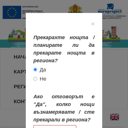
×
Прекарахте нощта /
планирате ли да
прекарате нощта в
НАЧАЛО
региона?
Да
КАРТА НА РЕГИОНИТЕ
Не
РЕГИОНИ
Ако отговорът е
КОНТАКТИ
"Да", колко нощи
възнамерявате / сте
прекарали в региона?