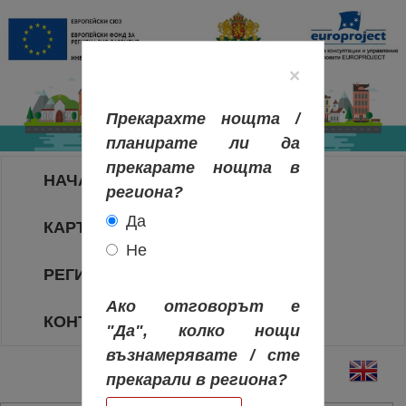
×
Прекарахте нощта /
планирате ли да
прекарате нощта в
НАЧАЛО
региона?
Да
КАРТА НА РЕГИОНИТЕ
Не
РЕГИОНИ
Ако отговорът е
КОНТАКТИ
"Да", колко нощи
възнамерявате / сте
прекарали в региона?