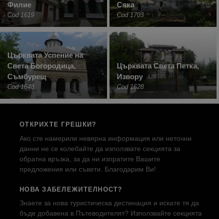
Филие
Сяка
Cod 1619
Cod 1703
Църквата Успение на
Света Богородица,
Църквата Света Петка,
Съмбурещ
Извору
Cod 1648
Cod 1628
ОТКРИХТЕ ГРЕШКИ?
Ако сте намерили невярна информация или неточни
данни не се колебайте да използвате секцията за
обратна връзка, за да ни изпратите Вашите
предложения или съвети. Благодарим Ви!
НОВА ЗАБЕЛЕЖИТЕЛНОСТ?
Знаете за нова туристическа дестинация и искате тя да
бъде добавена в Пътеводителят? Използвайте секцията