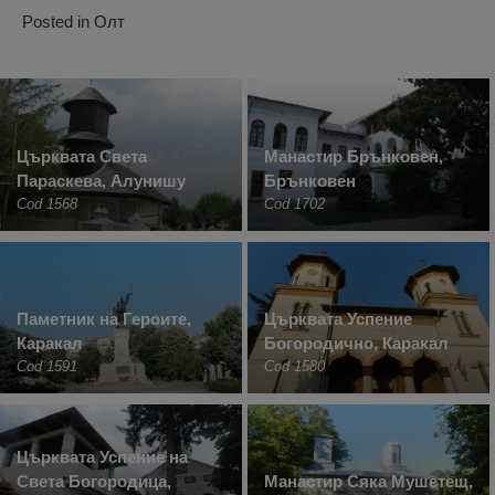
Posted in
Олт
Църквата Света
Манастир Брънковен,
Параскева, Алунишу
Брънковен
Cod 1568
Cod 1702
Паметник на Героите,
Църквата Успение
Каракал
Богородично, Каракал
Cod 1591
Cod 1580
Църквата Успение на
Света Богородица,
Манастир Сяка Мушетещ,