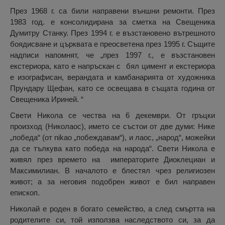
През 1968 г. са били направени външни ремонти. През
1983 год. е консолидирана за сметка на Свещеника
Думитру Станку. През 1994 г. е възстановено вътрешното
боядисване и църквата е преосветена през 1995 г. Същите
надписи напомнят, че „през 1997 г., е възстановен
екстериора, като е напръскан с бял цимент и екстериора
е изографисан, верандата и камбанарията от художника
Прундару Щефан, като се освещава в същата година от
Свещеника Ириней. “
Свети Никола се чества на 6 декември. От гръцки
произход (Николаос), името се състои от две думи: Нике
„победа“ (от nikaо „побеждавам“), и лаос, „народ“, можейки
да се тълкува като победа на народа“. Свети Никола е
живял през времето на императорите Диоклециан и
Максимилиан. В началото е блестял чрез религиозен
живот; а за неговия подобрен живот е бил направен
епископ.
Николай е роден в богато семейство, а след смъртта на
родителите си, той използва наследството си, за да