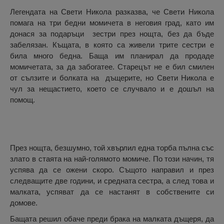
Легендата на Свети Никола разказва, че Свети Никола
помага на три бедни момичета в неговия град, като им
донася за подаръци зестри през нощта, без да бъде
забелязан. Къщата, в която са живели трите сестри е
била много бедна. Баща им планирал да продаде
момичетата, за да забогатее. Старецът не е бил смилен
от сълзите и болката на дъщерите, но Свети Никола е
чул за нещастието, което се случвало и е дошъл на
помощ.
През нощта, безшумно, той хвърлил една торба пълна със
злато в стаята на най-голямото момиче. По този начин, тя
успява да се ожени скоро. Същото направил и през
следващите две години, и средната сестра, а след това и
малката, успяват да се настанят в собствените си
домове.
Бащата решил обаче преди брака на малката дъщеря, да