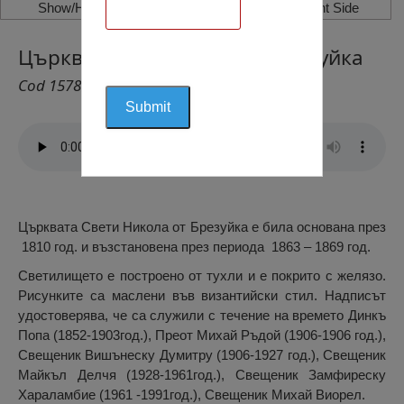
Show/Hide Left Side
Show/Hide Right Side
Църквата Свети Никола, Брезуйка
Cod 1578
Църквата Свети Никола от Брезуйка е била основана през
1810 год. и възстановена през периода 1863 – 1869 год.
Светилището е построено от тухли и е покрито с желязо.
Рисунките са маслени във византийски стил. Надписът
удостоверява, че са служили с течение на времето Динкъ
Попа (1852-1903год.), Преот Михай Ръдой (1906-1906 год.),
Свещеник Вишънеску Думитру (1906-1927 год.), Свещеник
Майкъл Делчя (1928-1961год.), Свещеник Замфиреску
Хараламбие (1961 -1991год.), Свещеник Михай Виорел.