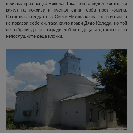
причака през нощта Никола. Така, той го видял, когато се
качил на покрива и пуснал една торба през комина.
Оттогава легендата за Свети Никола казва, че той никога
не показва себе си, така както прави Дядо Коледа, но той
не забравя да възнагради добрите деца и да донесе на
непослушните деца клонки.