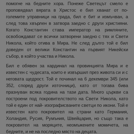
помогне на бедните хора. Понеже Светецът смело е
проповядвал вярата в Христос е бил хванат от по-
големите управници на града, бил е бит и измъчван, а
след това хвърлен в затвора заедно с други християни.
Когато Константин става император на римляните,
освобождават се всички затворени заедно с тях и Свети
Никола, който отива в Мира. Не след дълго той е бил
доведен от велики Константин на първият Никейски
събор, в който участва и Никола.
Бил е обявен за кардинал на провинцията Мира и е
известен с чудесата, които е извършил през живота си и с
неговата щедрост. Той е починал на 6 декември 345 (или
352, според други източници), като от тогава бива
празнуван всяка година на тази дата. Много църкви са
построени под покровителството на Свети Никола, като
той е един от най- изографисваните светци по икони. Той е
известен като покровител на страни като Германия,
Холандия, Русия, Румъния, Швейцария, но също така е
покровител на моряците, неомъжените момичета, на
бедните, и не на последно място на децата.