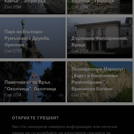
Камък”, Згориград
Вратица”, Градище
Cod 2784
Cod 2754
Парк на Българо-
Румънската Дружба,
Държавна Филхармония,
Оряхово
Враца
Cod 2733
Cod 2713
Познавателен Маршрут:
„Карст и Биологично
Паметникът на Връх
Разнообразие”,
“Околчица”, Околчица
Врачански Балкан
Cod 2724
Cod 2755
ОТКРИХТЕ ГРЕШКИ?
Ако сте намерили невярна информация или неточни
данни не се колебайте да използвате секцията за