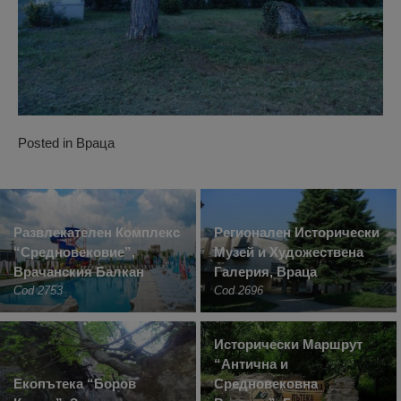
Posted in
Враца
Развлекателен Комплекс
Регионален Исторически
“Средновековие”,
Музей и Художествена
Врачанския Балкан
Галерия, Враца
Cod 2753
Cod 2696
Исторически Маршрут
“Антична и
Екопътека “Боров
Средновековна