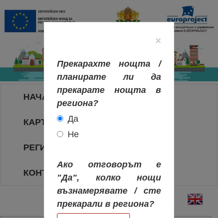
×
Прекарахте нощта /
планирате ли да
прекарате нощта в
НАЧАЛО
региона?
Да
КАРТА НА РЕГИОНИТЕ
Не
РЕГИОНИ
Ако отговорът е
КОНТАКТИ
"Да", колко нощи
възнамерявате / сте
прекарали в региона?