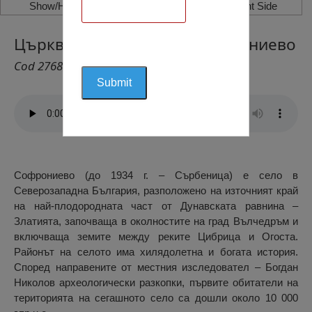
Show/Hide Left Side
Show/Hide Right Side
Църквата “Св. Никола”, Софрониево
Cod 2768
Софрониево (до 1934 г. – Сърбеница) е село в
Северозападна България, разположено на източният край
на най-плодородната част от Дунавската равнина –
Златията, започваща в околностите на град Вълчедръм и
включваща земите между реките Цибрица и Огоста.
Районът на селото има хилядолетна и богата история.
Според направените от местния изследовател – Богдан
Николов археологически разкопки, първите обитатели на
територията на сегашното село са дошли около 10 000