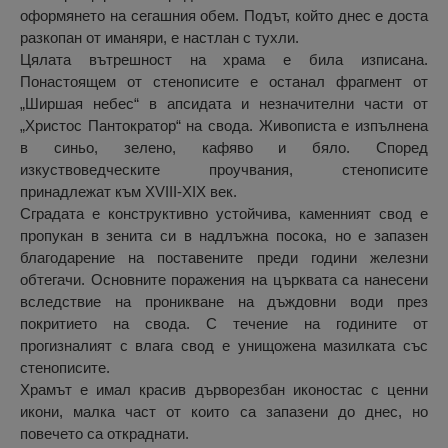
оформянето на сегашния обем. Подът, който днес е доста
разкопан от иманяри, е настлан с тухли.
Цялата вътрешност на храма е била изписана.
Понастоящем от стенописите е останал фрагмент от
„Ширшая небес“ в апсидата и незначителни части от
„Христос Пантократор“ на свода. Живописта е изпълнена
в синьо, зелено, кафяво и бяло. Според
изкуствоведческите проучвания, стенописите
принадлежат към XVIII-XIX век.
Сградата е конструктивно устойчива, каменният свод е
пропукан в зенита си в надлъжна посока, но е запазен
благодарение на поставените преди години железни
обтегачи. Основните поражения на църквата са нанесени
вследствие на проникване на дъждовни води през
покритието на свода. С течение на годините от
прогизналият с влага свод е унищожена мазилката със
стенописите.
Храмът е имал красив дърворезбан иконостас с ценни
икони, малка част от които са запазени до днес, но
повечето са откраднати.