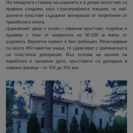
На западната старана на църквата и в двора около нея са
правени сондажи, като стратиграфията показва, че най-
долните пластове съдържат материали от погребения от
тракийската епоха.
Църковният двор е осеян с каменни кръстове, подобни и
еднакви с тези от некропола на 50-100 м южно от
църквата. Вероятно храмът е бил гробищен. Регистрирани
са около 450 паметни знаци, те удивляват с оригиналната
си пластична декорация. Въз основа на начина на
изработка и запазени дати, кръстовете са датирани в
широки граници – от XIV до XIX век.