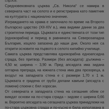
г.пр.н.е.
Средновековната църква „Св. Никола“ се намира в
северната част на селото и е регистрирана като паметник
на културата с национално значение.
Изграждането на храма е започнало по време на Второто
българско царство (XII-XIV в.), има видими данни за два
строителни периода. Църквата е единствената от този тип
(еднокорабна) и период в равнината на Северозападна
България, изцяло запазена до наши дни. Около нея са
открити основите на първото в селото килийно училище.
Самата църква представлява еднокорабна едноапсидна
сграда, без притвор. Размери (без апсидата): дължина –
4,50 м; ширина – 3,90 м. Пред апсидата има зидана
олтарна преграда, на южната стена има два прозореца, а
входът на западната стена е с размери 1,70 х 1 м.
Църквата е градена от грубо дялани камъни (апсидта с
ломени) споени с бял хоросан.
От северната и западната стена на сегашния обем се
виждат основи на по-стара сграда – зидове с ширина 0,66
м. Вероятно апсидата на сегашната църква принадлежи на
по-стара църковна сграда и по-късно е била използвана в