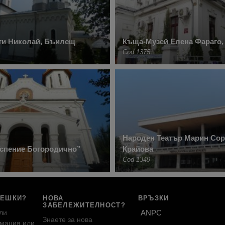
ти Николай, Бъилещ
Къща-Музей Елена Фараго,
Cod 1375
Народен Театър Марин Сор
Успение Богородично”
Крайова
Cod 1349
РЕШКИ?
НОВА
ВРЪЗКИ
ЗАБЕЛЕЖИТЕЛНОСТ?
ли
ANPC
Знаете за нова
мация или