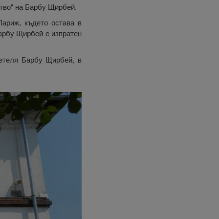
ство“ на Барбу Щирбей.
Париж, където остава в
Барбу Щирбей е изпратен
детеля Барбу Щирбей, в