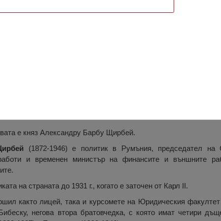
е Богородично”, Бъилещ
о“ в общ. Бъилещ започва да се изгражда от основи на 8 юли 188
вата е княз Александру Барбу Щирбей.
ирбей
(1872-1946) е политик в Румъния, председател на 
работи и временен министър на финансите и външните раб
ите.
ата на страната до 1931 г., когато е заточен от Карл II.
шил както лицей, така и курсомете на Юридическия факултет
ибеску, негова втора братовчедка, с която имат четири дъще