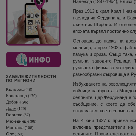
Надежда (1897-1994), Елиза (
През 1913 г. крал Крал I на
наследник Фердинанд и Бар
съветник Щирбей. И отношен
епохата вървял постоянно сл
Основава до парка на двор
мелница, а през 1902 г. фабр
памука и ориза. Също така, 
румъна, заводите Решица, 
румънска фирма за материали
разнообразни съкровища в Р
ЗАБЕЛЕЖИТЕЛНОСТИ
ПО РЕГИОНИ
Избухването на революцията 
Кълъраш
(48)
войници на фронта в Молдова
Констанца
(170)
селяните, цар Фердинанд е п
Добрич
(96)
съобщение, с което да обе
Долж
(129)
ентусиазъм, което спомогнало
Гюргево
(67)
На 4 юни 1927 г. приема ис
Мехединци
(98)
включва представители на 
Монтана
(108)
селяните. Правителството на
Олт
(153)