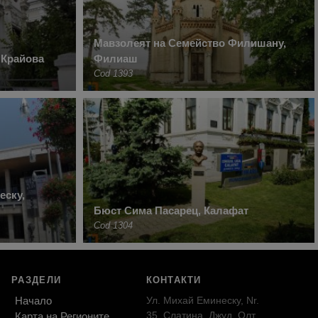
Мавзолеят на Семейство Филишану,
 Крайова
Филиаш
Cod 1393
еску,
Бюст Сима Пасарец, Калафат
Cod 1304
РАЗДЕЛИ
КОНТАКТИ
Начало
Ул. Михай Еминеску, Nr.
35, Слатина, Джуд. Олт,
Карта на Регионите