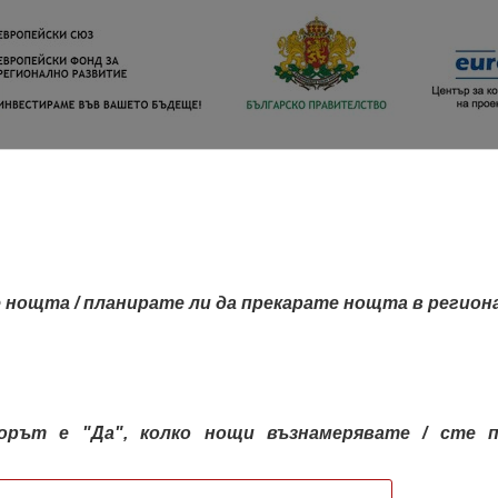
 нощта / планирате ли да прекарате нощта в регион
орът е "Да", колко нощи възнамерявате / сте п
КАРТА НА РЕГИОНИТЕ
РЕГИОНИ
КОН