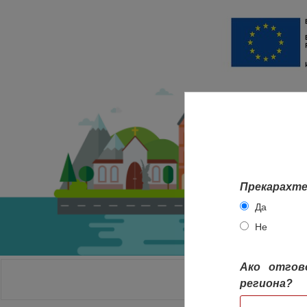
Прекарахте
Да
Не
Ако отгов
НАЧАЛО
региона?