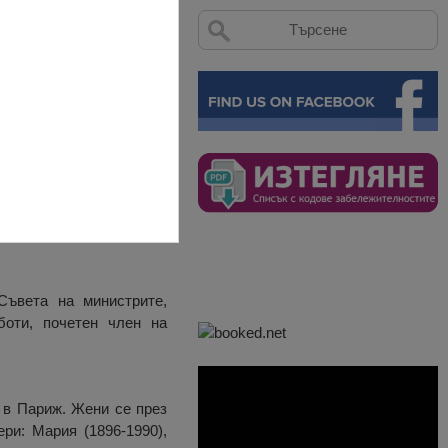
5 г. и е завършена на 5
Съвета на министрите,
оти, почетен член на
 в Париж. Жени се през
ри: Мария (1896-1990),