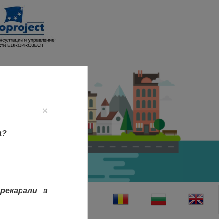
×
а?
рекарали в
ТАКТИ