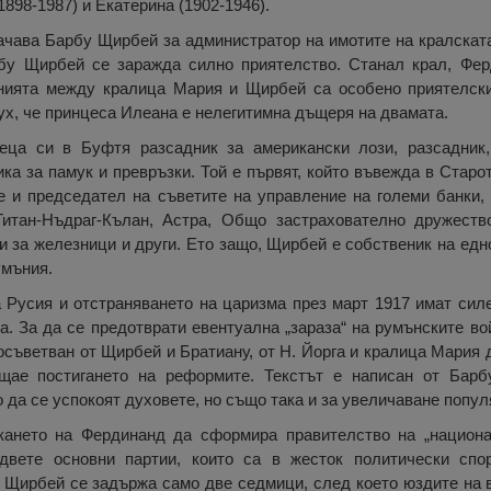
1898-1987) и Екатерина (1902-1946).
значава Барбу Щирбей за администратор на имотите на кралска
бу Щирбей се заражда силно приятелство. Станал крал, Фер
ията между кралица Мария и Щирбей са особено приятелски 
ух, че принцеса Илеана е нелегитимна дъщеря на двамата.
еца си в Буфтя разсадник за американски лози, разсадник,
ика за памук и превръзки. Той е първят, който въвежда в Старо
е и председател на съветите на управление на големи банки,
Титан-Нъдраг-Кълан, Астра, Общо застрахователно дружеств
 за железници и други. Ето защо, Щирбей е собственик на едно
умъния.
Русия и отстраняването на царизма през март 1917 имат силе
. За да се предотврати евентуална „зараза“ на румънските во
осъветван от Щирбей и Братиану, от Н. Йорга и кралица Мария 
щае постигането на реформите. Текстът е написан от Бар
 да се успокоят духовете, но също така и за увеличаване попул
кането на Фердинанд да сформира правителство на „национа
двете основни партии, които са в жесток политически спо
 Щирбей се задържа само две седмици, след което юздите на в