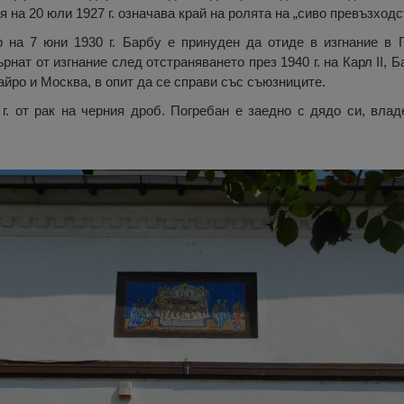
ря на 20 юли 1927 г. означава край на ролята на „сиво превъзход
р на 7 юни 1930 г. Барбу е принуден да отиде в изгнание в 
рнат от изгнание след отстраняването през 1940 г. на Карл II, 
йро и Москва, в опит да се справи със съюзниците.
г. от рак на черния дроб. Погребан е заедно с дядо си, вла