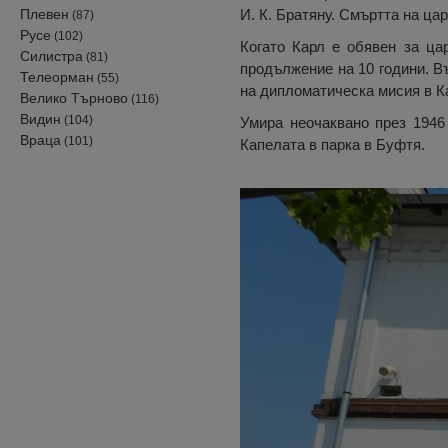
Плевен
И. К. Братяну. Смъртта на ца
(87)
Русе
(102)
Когато Карл е обявен за ца
Силистра
(81)
продължение на 10 години. Въ
Телеорман
(55)
на дипломатическа мисия в Ка
Велико Търново
(116)
Видин
(104)
Умира неочаквано през 1946 
Враца
(101)
Капелата в парка в Буфтя.