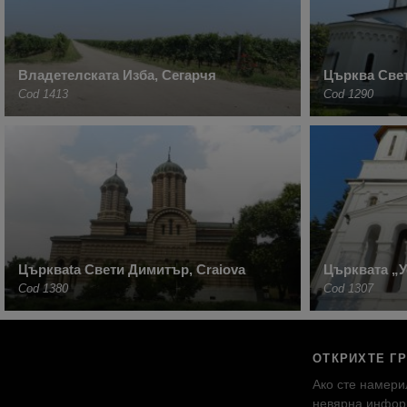
Владетелската Изба, Сегарчя
Църква Све
Cod 1413
Cod 1290
Църкваta Свети Димитър, Craiova
Църквата „
Cod 1380
Cod 1307
ОТКРИХТЕ Г
Ако сте намери
невярна инфор