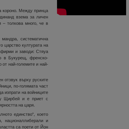
та короно. Между принца
динанд взема за личен
– толкова много, че в
 мандра, систематична
то царство културата на
 фирми и заводи: Стяуа
о в Букурещ, френско-
 от най-големите и най-
н отзвук върху руските
йници, по-голямата част
да изпрати на войниците
бу Щирбей и е приет с
ярността на царя.
лното единство“, което
р, националлиберали и
ластта са поети от Йон