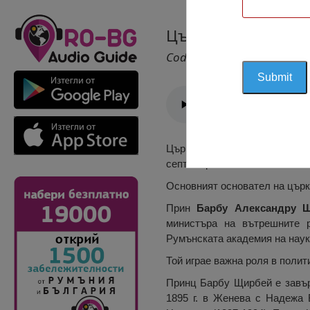
Църквата „Успени
Cod 1288
Църквата „Успение Богородичн
септември 1887 г.
Основният основател на църк
Прин
Барбу Александру
Щ
министъра на вътрешните 
Румънската академия на наук
Той играе важна роля в политик
Принц Барбу Щирбей е завър
1895 г. в Женева с Надежа Б