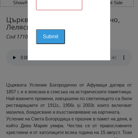
Show/Hide Left Side
Show/Hide Right Side
Църквата Успение Богородично,
Леляска, Афумаци
Cod 1710
Църквата Успение Богородично от Афумаци датира от
1857 г. и е вписана в списъка на историческите паметници.
Най-важните промени, извършени по светилището са били
рестварациите от 1911г., 1956г. și 2003г. които включват
мазилка, боядисване и възстановяване на картината.
Успение на Света Богородица е празник в памет на деня, в
който Дева Мария умира. Чества се от православните
християни и от католиците всяка година на 15 август. Този