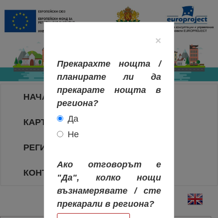
×
Прекарахте нощта /
планирате ли да
прекарате нощта в
НАЧАЛО
региона?
Да
КАРТА НА РЕГИОНИТЕ
Не
РЕГИОНИ
Ако отговорът е
КОНТАКТИ
"Да", колко нощи
възнамерявате / сте
прекарали в региона?