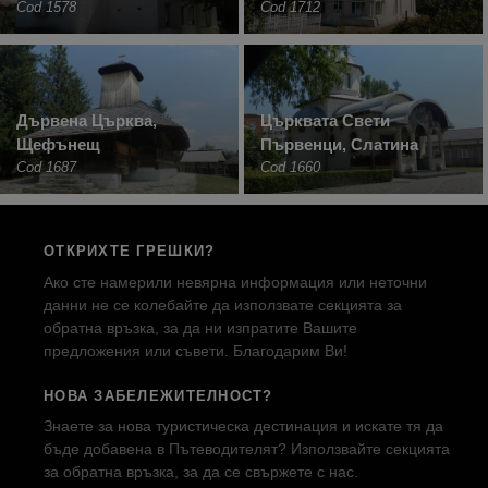
Cod 1578
Cod 1712
Дървена Църква,
Църквата Свети
Щефънещ
Първенци, Слатина
Cod 1687
Cod 1660
ОТКРИХТЕ ГРЕШКИ?
Ако сте намерили невярна информация или неточни
данни не се колебайте да използвате секцията за
обратна връзка, за да ни изпратите Вашите
предложения или съвети. Благодарим Ви!
НОВА ЗАБЕЛЕЖИТЕЛНОСТ?
Знаете за нова туристическа дестинация и искате тя да
бъде добавена в Пътеводителят? Използвайте секцията
за обратна връзка, за да се свържете с нас.