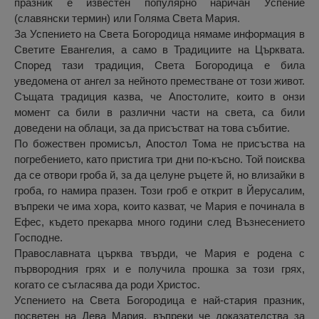
празник е известен популярно наричан Успение
(славянски термин) или Голяма Света Мария.
За Успението на Света Богородица нямаме информация в
Светите Евангелия, а само в Традициите на Църквата.
Според тази традиция, Света Богородица е била
уведомена от ангел за нейното преместване от този живот.
Същата традиция казва, че Апостолите, които в онзи
момент са били в различни части на света, са били
доведени на облаци, за да присъстват на това събитие.
По божествен промисъл, Апостол Тома не присъства на
погребението, като пристига три дни по-късно. Той поисква
да се отвори гроба й, за да целуне ръцете й, но влизайки в
гроба, го намира празен. Този гроб е открит в Йерусалим,
въпреки че има хора, които казват, че Мария е починала в
Ефес, където прекарва много години след Възнесението
Господне.
Православната църква твърди, че Мария е родена с
първородния грях и е получила прошка за този грях,
когато се съгласява да роди Христос.
Успението на Света Богородица е най-стария празник,
посветен на Дева Мария, въпреки че доказателства за