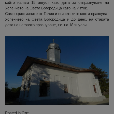
който налага 15 август като дата за отпразнуване на
Успението на Света Богородица като на Изток.
Само християните от Галия и египетските копти празнуват
Успението на Света Богородица и до днес, на старата
дата на неговото празнуване, т.е. на 18 януари.
Posted in
Олт