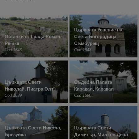
Църквата Успение на
Останки от Града Роман,
Света Богородица,
Решка
Съмбурещ
Cod 1643
Cod 1648
Църквата Свети
Съдебна Палата
Николай, Пиатра Олт
Каракал, Каракал
Cod 1699
Cod 1590
Църквата Свети Никола,
Църквата Свети
Брезуйка
Димитър, Милков Деал