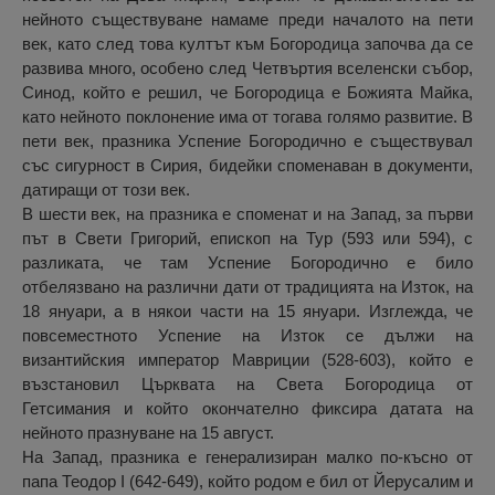
нейното съществуване намаме преди началото на пети
век, като след това култът към Богородица започва да се
развива много, особено след Четвъртия вселенски събор,
Синод, който е решил, че Богородица е Божията Майка,
като нейното поклонение има от тогава голямо развитие. В
пети век, празника Успение Богородично е съществувал
със сигурност в Сирия, бидейки споменаван в документи,
датиращи от този век.
В шести век, на празника е споменат и на Запад, за първи
път в Свети Григорий, епископ на Тур (593 или 594), с
разликата, че там Успение Богородично е било
отбелязвано на различни дати от традицията на Изток, на
18 януари, а в някои части на 15 януари. Изглежда, че
повсеместното Успение на Изток се дължи на
византийския император Мавриции (528-603), който е
възстановил Църквата на Света Богородица от
Гетсимания и който окончателно фиксира датата на
нейното празнуване на 15 август.
На Запад, празника е генерализиран малко по-късно от
папа Теодор I (642-649), който родом е бил от Йерусалим и